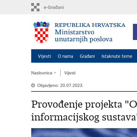
Preskoči
na
glavni
sadržaj
Vijesti
O nama
Građani
Istaknute teme
Naslovnica
Vijesti
Objavljeno: 20.07.2023.
Provođenje projekta "
informacijskog sustava