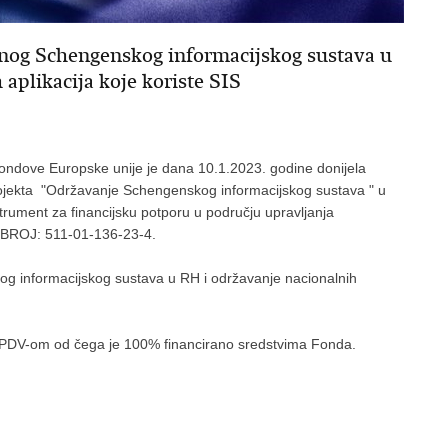
lnog Schengenskog informacijskog sustava u
aplikacija koje koriste SIS
ndove Europske unije je dana 10.1.2023. godine donijela
projekta "Održavanje Schengenskog informacijskog sustava " u
trument za financijsku potporu u području upravljanja
URBROJ: 511-01-136-23-4.
g informacijskog sustava u RH i održavanje nacionalnih
s PDV-om od čega je 100% financirano sredstvima Fonda.