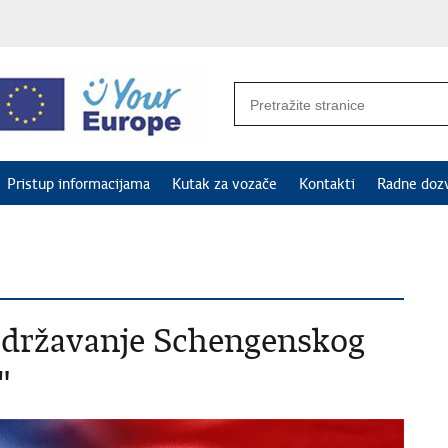
Pristup informacijama
Kutak za vozače
Kontakti
Radne doz
Održavanje Schengenskog
"