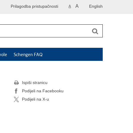
A
Prilagodba pristupačnosti
English
A
vole
Schengen FAQ
Ispiši stranicu
Podijeli na Facebooku
Podijeli na X-u