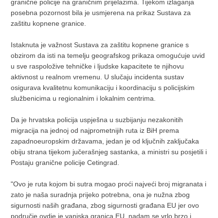
granične policije na graničnim prijelazima. Tijekom izlaganja
posebna pozornost bila je usmjerena na prikaz Sustava za
zaštitu kopnene granice.
Istaknuta je važnost Sustava za zaštitu kopnene granice s
obzirom da isti na temelju geografskog prikaza omogućuje uvid
u sve raspoložive tehničke i ljudske kapacitete te njihovu
aktivnost u realnom vremenu. U slučaju incidenta sustav
osigurava kvalitetnu komunikaciju i koordinaciju s policijskim
službenicima u regionalnim i lokalnim centrima.
Da je hrvatska policija uspješna u suzbijanju nezakonitih
migracija na jednoj od najprometnijih ruta iz BiH prema
zapadnoeuropskim državama, jedan je od ključnih zaključaka
obiju strana tijekom jučerašnjeg sastanka, a ministri su posjetili i
Postaju granične policije Cetingrad.
"Ovo je ruta kojom bi sutra mogao proći najveći broj migranata i
zato je naša suradnja prijeko potrebna, ona je nužna zbog
sigurnosti naših građana, zbog sigurnosti građana EU jer ovo
područje ovdje je vanjska granica EU, nadam se vrlo brzo i