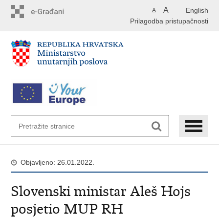
Preskoči
A
English
A
na
Prilagodba pristupačnosti
glavni
sadržaj
Objavljeno: 26.01.2022.
Slovenski ministar Aleš Hojs
posjetio MUP RH