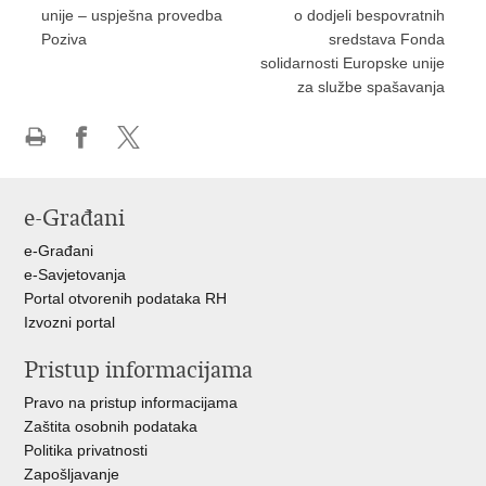
unije – uspješna provedba
o dodjeli bespovratnih
Poziva
sredstava Fonda
solidarnosti Europske unije
za službe spašavanja
Ispiši
Podijeli
Podijeli
stranicu
na
na
Facebooku
X-
e-Građani
u
e-Građani
e-Savjetovanja
Portal otvorenih podataka RH
Izvozni portal
Pristup informacijama
Pravo na pristup informacijama
Zaštita osobnih podataka
Politika privatnosti
Zapošljavanje