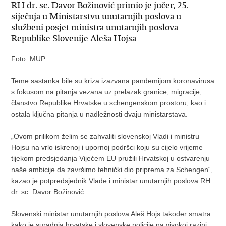
RH dr. sc. Davor Božinović primio je jučer, 25.
siječnja u Ministarstvu unutarnjih poslova u
službeni posjet ministra unutarnjih poslova
Republike Slovenije Aleša Hojsa
Foto: MUP
Teme sastanka bile su kriza izazvana pandemijom koronavirusa
s fokusom na pitanja vezana uz prelazak granice, migracije,
članstvo Republike Hrvatske u schengenskom prostoru, kao i
ostala ključna pitanja u nadležnosti dvaju ministarstava.
„Ovom prilikom želim se zahvaliti slovenskoj Vladi i ministru
Hojsu na vrlo iskrenoj i upornoj podršci koju su cijelo vrijeme
tijekom predsjedanja Vijećem EU pružili Hrvatskoj u ostvarenju
naše ambicije da završimo tehnički dio priprema za Schengen“,
kazao je potpredsjednik Vlade i ministar unutarnjih poslova RH
dr. sc. Davor Božinović.
Slovenski ministar unutarnjih poslova Aleš Hojs također smatra
kako je suradnja hrvatske i slovenske policije na visokoj razini.