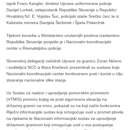
tajnik Franc Kangler, direktor Uprave uniformirane policije
Danijel Lorbek, veleposlanik Republike Slovenije u Republici
Hrvatskoj NJ. E. Vojislav Šuc, policijski ataše Srečko Jarc te iz
Kabineta ministra Danijela Šerbinek i Špela Pokeržnik.
Tijekom boravka u Ministarstvu unutarnjih poslova izaslanstvo
Republike Slovenije posjetilo je i Nacionalni koordinacijski
centar u Ravnateljstvu policije.
Slovenskoj delegaciji načelnik Uprave za granicu Zoran Ničeno
i voditeljica NCC-a Mara Knežević prezentirali su sustave koje
Nacionalni koordinacijski centar kontinuirano prati i koristi u cilju
stvaranja nacionalne slike stanja.
Uz Sustav za nadzor i upravljanje pomorskim prometom
(VTMIS) pomoću kojeg se prati sigurnosna situacija na
državnoj granici na moru, pokazali su na koji način funkcionira
Riječni informacijski sustav koji omogućuje uvid u promet plovila
na rijekama te Nacionalni informacijski sustav za upravljanje
državnom granicom koji omogućuje uvid u sva postupanja