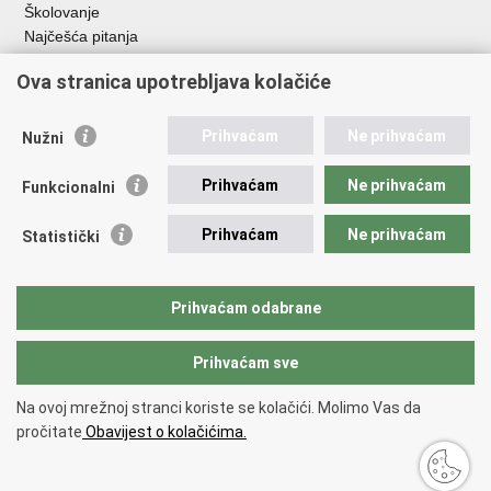
Školovanje
Najčešća pitanja
Važne poveznice
Ova stranica upotrebljava kolačiće
Aplikacije
Prihvaćam
Ne prihvaćam
Nužni
EMN Nacionalna kontaktna točka za Republiku Hrvatsku
Policijske uprave
Prihvaćam
Ne prihvaćam
Funkcionalni
Policijska akademija
Muzej policije
Prihvaćam
Ne prihvaćam
Statistički
Zaklada policijske solidarnosti
Sindikati
Udruge
Prihvaćam odabrane
Dom zdravlja MUP-a
Prihvaćam sve
Povratak na vrh
Na ovoj mrežnoj stranci koriste se kolačići. Molimo Vas da
Copyright © 2026 Ministarstvo unutarnjih poslova Republike Hrvatske.
pročitate
Obavijest o kolačićima.
Uvjeti korištenja
.
Izjava o pristupačnosti
.