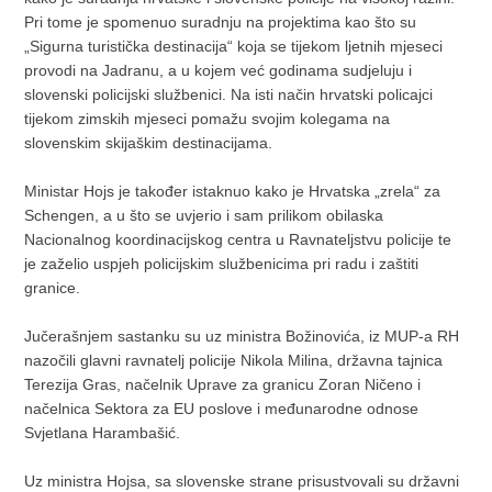
Pri tome je spomenuo suradnju na projektima kao što su
„Sigurna turistička destinacija“ koja se tijekom ljetnih mjeseci
provodi na Jadranu, a u kojem već godinama sudjeluju i
slovenski policijski službenici. Na isti način hrvatski policajci
tijekom zimskih mjeseci pomažu svojim kolegama na
slovenskim skijaškim destinacijama.
Ministar Hojs je također istaknuo kako je Hrvatska „zrela“ za
Schengen, a u što se uvjerio i sam prilikom obilaska
Nacionalnog koordinacijskog centra u Ravnateljstvu policije te
je zaželio uspjeh policijskim službenicima pri radu i zaštiti
granice.
Jučerašnjem
sastanku su uz ministra Božinovića, iz MUP-a RH
nazočili glavni ravnatelj policije Nikola Milina, državna tajnica
Terezija Gras, načelnik Uprave za granicu Zoran Ničeno i
načelnica Sektora za EU poslove i međunarodne odnose
Svjetlana Harambašić.
Uz ministra Hojsa, sa slovenske strane prisustvovali su državni