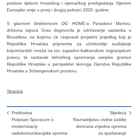
poslove tijekom hrvatskog i njemačkog predsjedanja Vijećem
Eurospke unije u prvoj i drugoj polovici 2020. godine.
S glavnom direktoricom DG HOME-a Paraskevi Michou,
državna tajnica Gras dogovorila je održavanje sastanka u
Bruxellesu na kojemu će raspraviti projektni prijedlog koji je
Republika Hrvatska pripremila za učinkovitije suzbijanje
krijumčarskih mreža na tzv. zapadno-balkanskom migracijskom
pravcu te nastavak tehničkog opremanja vanjske granice
Republike Hrvatske u perspektivi skoroga članstva Republike
Hrvatske u Schengenskom prostoru.
Stranica
Prethodna
Sljedeća
Potpisan Sporazum o
Ravnateljstvu civilne zaštite
modernizaciji
donirana vrijedna oprema
radiokomunikacijske opreme
za spašavanje