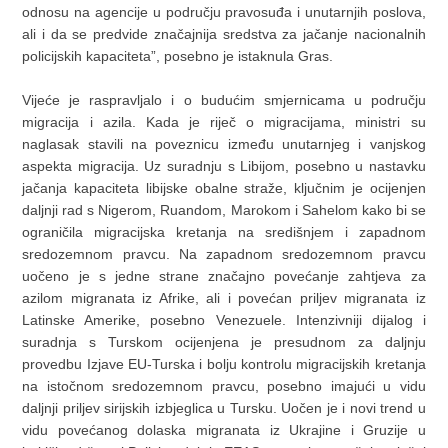
odnosu na agencije u području pravosuđa i unutarnjih poslova,
ali i da se predvide značajnija sredstva za jačanje nacionalnih
policijskih kapaciteta”, posebno je istaknula Gras.
Vijeće je raspravljalo i o budućim smjernicama u području
migracija i azila. Kada je riječ o migracijama, ministri su
naglasak stavili na poveznicu između unutarnjeg i vanjskog
aspekta migracija. Uz suradnju s Libijom, posebno u nastavku
jačanja kapaciteta libijske obalne straže, ključnim je ocijenjen
daljnji rad s Nigerom, Ruandom, Marokom i Sahelom kako bi se
ograničila migracijska kretanja na središnjem i zapadnom
sredozemnom pravcu. Na zapadnom sredozemnom pravcu
uočeno je s jedne strane značajno povećanje zahtjeva za
azilom migranata iz Afrike, ali i povećan priljev migranata iz
Latinske Amerike, posebno Venezuele. Intenzivniji dijalog i
suradnja s Turskom ocijenjena je presudnom za daljnju
provedbu Izjave EU-Turska i bolju kontrolu migracijskih kretanja
na istočnom sredozemnom pravcu, posebno imajući u vidu
daljnji priljev sirijskih izbjeglica u Tursku. Uočen je i novi trend u
vidu povećanog dolaska migranata iz Ukrajine i Gruzije u