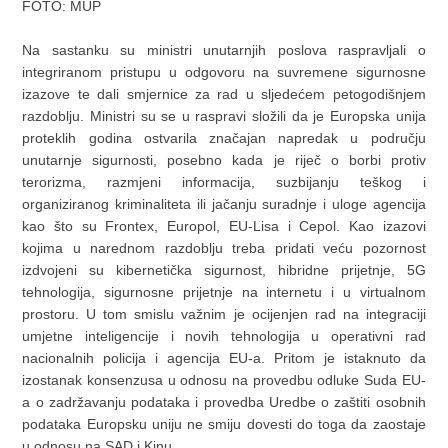
FOTO: MUP
Na sastanku su ministri unutarnjih poslova raspravljali o
integriranom pristupu u odgovoru na suvremene sigurnosne
izazove te dali smjernice za rad u sljedećem petogodišnjem
razdoblju. Ministri su se u raspravi složili da je Europska unija
proteklih godina ostvarila značajan napredak u području
unutarnje sigurnosti, posebno kada je riječ o borbi protiv
terorizma, razmjeni informacija, suzbijanju teškog i
organiziranog kriminaliteta ili jačanju suradnje i uloge agencija
kao što su Frontex, Europol, EU-Lisa i Cepol. Kao izazovi
kojima u narednom razdoblju treba pridati veću pozornost
izdvojeni su kibernetička sigurnost, hibridne prijetnje, 5G
tehnologija, sigurnosne prijetnje na internetu i u virtualnom
prostoru. U tom smislu važnim je ocijenjen rad na integraciji
umjetne inteligencije i novih tehnologija u operativni rad
nacionalnih policija i agencija EU-a. Pritom je istaknuto da
izostanak konsenzusa u odnosu na provedbu odluke Suda EU-
a o zadržavanju podataka i provedba Uredbe o zaštiti osobnih
podataka Europsku uniju ne smiju dovesti do toga da zaostaje
u odnosu na SAD i Kinu.