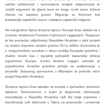
načela solidarnosti i ravnomjerne podjele odgovornosti te
uvažili argument da glavni teret ne mogu nositi samo države
članice na vanjskoj granici. Migracije su fenomen koji
predstavlja zajednički izazov i zahtjeva zajednički odgovor.
Na marginama Vijeća državna tajnica Terezija Gras sastala se s
izvršnim direktorom Frontexa Fabriceom Leggerijem. Razgovor
je bio posvećen uključivanju Republike Hrvatske u pilot projekt
za nadzor kopnene vanjske granice EU-a velikim dronovima te
o mogućnostima suradnje u obuci osoblja Europske granične i
obalne straže kao i izgradnji policijskih kapaciteta država
jugoistočne Europe. Izvršni direktor Leggeri zahvalio je
pripadnicima hrvatske granične policije na sudjelovanju u
provedbi Statusnog sporazuma s Albanijom te potvrdio skori
posjet Republici Hrvatskoj.
Državna tajnica Gras također se susrela s njemačkim državnim
tajnikom Teichmannom s kojim je dogovorila održavanje
konzultacija u Republici Hrvatskoj radi što bolje pripreme i
koordinacije svih aktivnosti u Vijeću za pravosuđe i unutarnje