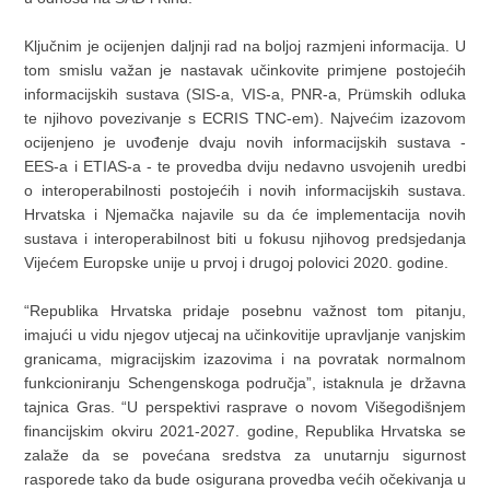
Ključnim je ocijenjen daljnji rad na boljoj razmjeni informacija. U
tom smislu važan je nastavak učinkovite primjene postojećih
informacijskih sustava (SIS-a, VIS-a, PNR-a, Pr
ü
mskih odluka
te njihovo povezivanje s ECRIS TNC-em). Najvećim izazovom
ocijenjeno je uvođenje dvaju novih informacijskih sustava -
EES-a i ETIAS-a - te provedba dviju nedavno usvojenih uredbi
o interoperabilnosti postojećih i novih informacijskih sustava.
Hrvatska i Njemačka najavile su da će implementacija novih
sustava i interoperabilnost biti u fokusu njihovog predsjedanja
Vijećem Europske unije u prvoj i drugoj polovici 2020. godine.
“Republika Hrvatska pridaje posebnu važnost tom pitanju,
imajući u vidu njegov utjecaj na učinkovitije upravljanje vanjskim
granicama, migracijskim izazovima i na povratak normalnom
funkcioniranju Schengenskoga područja”, istaknula je državna
tajnica Gras. “U perspektivi rasprave o novom Višegodišnjem
financijskim okviru 2021-2027. godine, Republika Hrvatska se
zalaže da se povećana sredstva za unutarnju sigurnost
rasporede tako da bude osigurana provedba većih očekivanja u