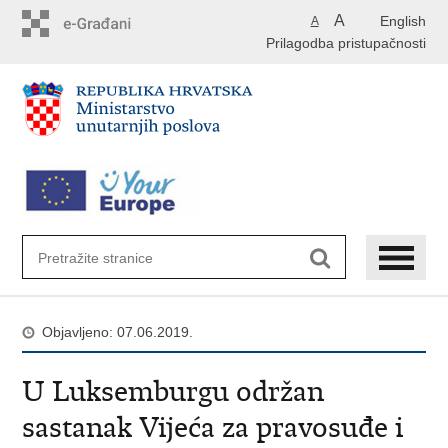
Preskoči
A
English
A
na
Prilagodba pristupačnosti
glavni
sadržaj
Objavljeno: 07.06.2019.
U Luksemburgu održan
sastanak Vijeća za pravosuđe i