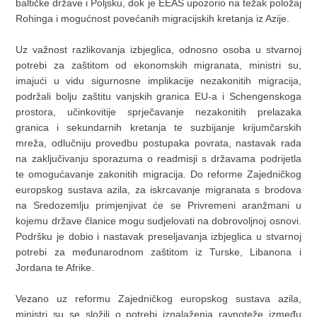
baltičke države i Poljsku, dok je EEAS upozorio na težak položaj
Rohinga i mogućnost povećanih migracijskih kretanja iz Azije.
Uz važnost razlikovanja izbjeglica, odnosno osoba u stvarnoj
potrebi za zaštitom od ekonomskih migranata, ministri su,
imajući u vidu sigurnosne implikacije nezakonitih migracija,
podržali bolju zaštitu vanjskih granica EU-a i Schengenskoga
prostora, učinkovitije sprječavanje nezakonitih prelazaka
granica i sekundarnih kretanja te suzbijanje krijumčarskih
mreža, odlučniju provedbu postupaka povrata, nastavak rada
na zaključivanju sporazuma o readmisji s državama podrijetla
te omogućavanje zakonitih migracija. Do reforme Zajedničkog
europskog sustava azila, za iskrcavanje migranata s brodova
na Sredozemlju primjenjivat će se Privremeni aranžmani u
kojemu države članice mogu sudjelovati na dobrovoljnoj osnovi.
Podršku je dobio i nastavak preseljavanja izbjeglica u stvarnoj
potrebi za međunarodnom zaštitom iz Turske, Libanona i
Jordana te Afrike.
Vezano uz reformu Zajedničkog europskog sustava azila,
ministri su se složili o potrebi iznalaženja ravnoteže između