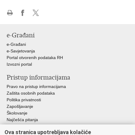
Ispiši
Podijeli
Podijeli
stranicu
na
na
Facebooku
X-
e-Građani
u
e-Građani
e-Savjetovanja
Portal otvorenih podataka RH
Izvozni portal
Pristup informacijama
Pravo na pristup informacijama
Zaštita osobnih podataka
Politika privatnosti
Zapošljavanje
Školovanje
Najčešća pitanja
Važne poveznice
Ova stranica upotrebljava kolačiće