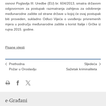
osnovi Poglavlja III. Uredbe (EU) br. 604/2013, smatra državom
odgovornom za postupak razmatranja zahtjeva za odobrenje
međunarodne zaštite od strane države u kojoj će ovaj postupak
biti proveden, sukladno Odluci Vijeća o uvođenju privremenih
mjera u području međunarodne zaštite u korist Italije i Grčke iz
rujna 2015. godine.
Pisane vijesti
Prethodna
Sljedeća
Požar u Oroslavlju
Sažetak kriminaliteta
Ispiši
Podijeli
Podijeli
stranicu
na
na
Facebooku
X-
e-Građani
u