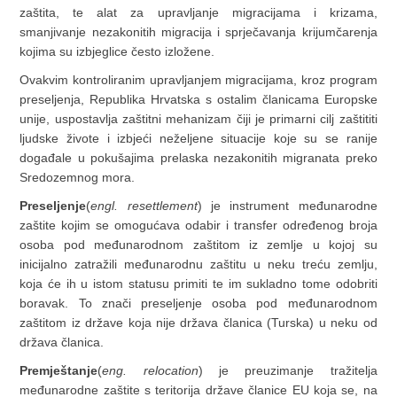
zaštita, te alat za upravljanje migracijama i krizama,
smanjivanje nezakonitih migracija i sprječavanja krijumčarenja
kojima su izbjeglice često izložene.
Ovakvim kontroliranim upravljanjem migracijama, kroz program
preseljenja, Republika Hrvatska s ostalim članicama Europske
unije, uspostavlja zaštitni mehanizam čiji je primarni cilj zaštititi
ljudske živote i izbjeći neželjene situacije koje su se ranije
događale u pokušajima prelaska nezakonitih migranata preko
Sredozemnog mora.
Preseljenje
(
engl. resettlement
) je instrument međunarodne
zaštite kojim se omogućava odabir i transfer određenog broja
osoba pod međunarodnom zaštitom iz zemlje u kojoj su
inicijalno zatražili međunarodnu zaštitu u neku treću zemlju,
koja će ih u istom statusu primiti te im sukladno tome odobriti
boravak. To znači preseljenje osoba pod međunarodnom
zaštitom iz države koja nije država članica (Turska) u neku od
država članica.
Premještanje
(
eng. relocation
) je preuzimanje tražitelja
međunarodne zaštite s teritorija države članice EU koja se, na