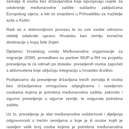
zemalja ili osoba bez državljanstva koje ispunjavaju uvjete za
odobrenje međunarodne zaštite sukladno zaključcima
Europskog vijeća, a biti će smješteni u Prihvatilištu za tražitelje
azila u Kutini.
Radi se o dobrovoljnom procesu te su ove osobe odnosno
obitelji odabrale upravo Hrvatsku kao zemlju konačne
destinacije u kojoj žele živjeti.
Djelatnici hrvatskog ureda Međunarodne organizacije za
migracije (IOM), provedbeni su partner MUP-a RH na projektu
preseljenja te će odmah po dolasku preseljenih osoba započeti
s aktivnostima koje uključuju integraciju u hrvatsko društvo.
Podsjećamo da preseljenje državljana trećih zemalja ili osoba
bez državljanstva omogućava izbjeglicama i raseljenim
osobama kojima je potrebna međunarodna zaštita, zakonito i
sigurno preseljenje u sigurne zemlje, te osigurala potrebna
zaštita.
Uz to, preseljenje je alat međunarodne solidarnosti i dijeljenja
odgovornosti s trećim zemljama u koje je ili unutar kojih je
raseljen velik broj osoba kojima je potrebna međunarodna