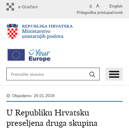
Preskoči
A
English
A
na
Prilagodba pristupačnosti
glavni
sadržaj
Objavljeno: 26.01.2018.
U Republiku Hrvatsku
preseljena druga skupina