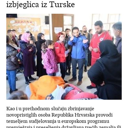
izbjeglica iz Turske
Kao i u prethodnom slučaju zbrinjavanje
novopristiglih osoba Republika Hrvatska provodi
temeljem sudjelovanja u europskom programu
premještaja i preseljenja državljana trećih zemalja ili