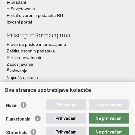
e-Građani
e-Savjetovanja
Portal otvorenih podataka RH
Izvozni portal
Pristup informacijama
Pravo na pristup informacijama
Zaštita osobnih podataka
Politika privatnosti
Zapošljavanje
Školovanje
Najčešća pitanja
Važne poveznice
Ova stranica upotrebljava kolačiće
Aplikacije
Prihvaćam
Ne prihvaćam
Nužni
EMN Nacionalna kontaktna točka za Republiku Hrvatsku
Policijske uprave
Prihvaćam
Ne prihvaćam
Funkcionalni
Policijska akademija
Muzej policije
Prihvaćam
Ne prihvaćam
Statistički
Zaklada policijske solidarnosti