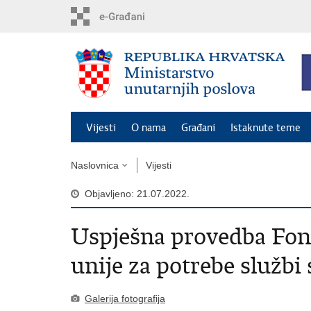
Preskoči
na
glavni
sadržaj
Vijesti
O nama
Građani
Istaknute teme
Naslovnica
Vijesti
Objavljeno: 21.07.2022.
Uspješna provedba Fon
unije za potrebe službi
Galerija fotografija