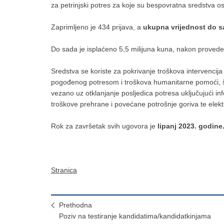
za petrinjski potres za koje su bespovratna sredstva 
Zaprimljeno je 434 prijava, a
ukupna vrijednost do sa
Do sada je isplaćeno 5,5 milijuna kuna, nakon provedeni
Sredstva se koriste za pokrivanje troškova intervencija
pogođenog potresom i troškova humanitarne pomoći, š
vezano uz otklanjanje posljedica potresa uključujući i
troškove prehrane i povećane potrošnje goriva te elekt
Rok za završetak svih ugovora je
lipanj 2023. godine
Stranica
Prethodna
Poziv na testiranje kandidatima/kandidatkinjama