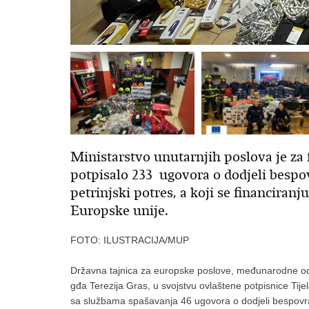
Ministarstvo unutarnjih poslova je za 
potpisalo 233 ugovora o dodjeli bespov
petrinjski potres, a koji se financira
Europske unije.
FOTO: ILUSTRACIJA/MUP
Državna tajnica za europske poslove, međunarodne odn
gđa Terezija Gras, u svojstvu ovlaštene potpisnice Tij
sa službama spašavanja 46 ugovora o dodjeli bespovrat