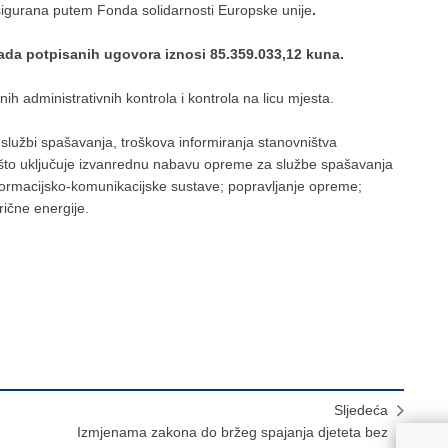
osigurana putem Fonda solidarnosti Europske unije
.
da potpisanih ugovora iznosi 85.359.033,12 kuna.
h administrativnih kontrola i kontrola na licu mjesta.
 službi spašavanja, troškova informiranja stanovništva
to uključuje izvanrednu nabavu opreme za službe spašavanja
nformacijsko-komunikacijske sustave; popravljanje opreme;
rične energije.
.
Sljedeća
Izmjenama zakona do bržeg spajanja djeteta bez