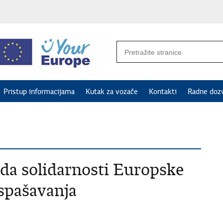
Pristup informacijama
Kutak za vozače
Kontakti
Radne doz
da solidarnosti Europske
 spašavanja