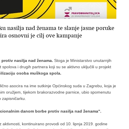
ku nasilja nad ženama te slanje jasne poruke
rira osnovni je cilj ove kampanje
 protiv nasilja nad ženama.
Stoga je Ministarstvo unutarnjih
polova i drugih partnera koji su se aktivno uključili u projekt
ilizaciju osoba muškoga spola.
olično asocira na ime sutkinje Općinskog suda u Zagrebu, koja je
trenim oružjem, tijekom brakorazvodne parnice, ubio spomenutu
o zapisničarku.
cionalnim danom borbe protiv nasilja nad ženama“.
iz aktivnosti, kontinuirano provodi od 10. lipnja 2019. godine