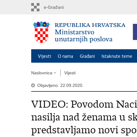
Preskoči
na
glavni
sadržaj
Vijesti
O nama
Građani
Istaknute teme
Naslovnica
Vijesti
Objavljeno: 22.09.2020.
VIDEO: Povodom Nacio
nasilja nad ženama u sk
predstavljamo novi spo