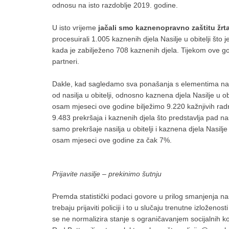
odnosu na isto razdoblje 2019. godine.
U isto vrijeme
jačali smo kaznenopravno zaštitu žrt
procesuirali 1.005 kaznenih djela Nasilje u obitelji št
kada je zabilježeno 708 kaznenih djela. Tijekom ove godi
partneri.
Dakle, kad sagledamo sva ponašanja s elementima nasilja
od nasilja u obitelji, odnosno kaznena djela Nasilje u obi
osam mjeseci ove godine bilježimo 9.220 kažnjivih radn
9.483 prekršaja i kaznenih djela što predstavlja pad nas
samo prekršaje nasilja u obitelji i kaznena djela Nasilje 
osam mjeseci ove godine za čak 7%.
Prijavite nasilje – prekinimo šutnju
Premda statistički podaci govore u prilog smanjenja nasi
trebaju prijaviti policiji i to u slučaju trenutne izložen
se ne normalizira stanje s ograničavanjem socijalnih kon