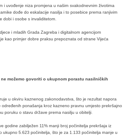
m i uvođenje niza promjena u našim svakodnevnim životima
namike dođe do eskalacije nasilja i to posebice prema ranjivim
e dobi i osobe s invaliditetom.
u djece i mladih Grada Zagreba i digitalnom agencijom
a je kao primjer dobre praksu prepoznata od strane Vijeća
i
ne možemo govoriti o ukupnom porastu nasilničkih
tvaruje u okviru kaznenog zakonodavstva, što je rezultat napora
acije određenih ponašanja kroz kazneno pravnu umjesto prekršajno
nu poruku o stavu države prema nasilju u obitelji.
ve godine zabilježen 11% manji broj počinitelja prekršaja iz
no ukupno 5.623 počinitelja, što je za 1.133 počinitelja manje u