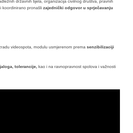
ležnih državnih tijela, organizacija civilnog društva, pravnih
i koordinirano pronašli
zajednički odgovor u sprječavanju
oz izradu videospota, modulu usmjerenom prema
senzibilizaciji
jaloga, tolerancije,
kao i na ravnopravnost spolova i važnosti