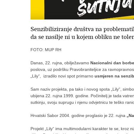
Senzibiliziranje društva na problemati
da se nasilje ni u kojem obliku ne tole
FOTO: MUP RH
Danas, 22. rujna, obilježavamo
Nacionalni dan borbe
poslova, uz podršku Pravobraniteljice za ravnopravnost s
„Lily“, izradilo novi spot primarno
usmjeren na senzib
Sam naziv projekta, pa tako i novog spota „Lily“, simb
ubijena 22. rujna 1999. godine. Počinitelj je tada va
sutkinju, svoju suprugu i njenu odvjetnicu te teško rani
Hrvatski Sabor 2004. godine proglasio je 22. rujna
„Na
Projekt „Lily“ ima multimodularni karakter te se, kroz n