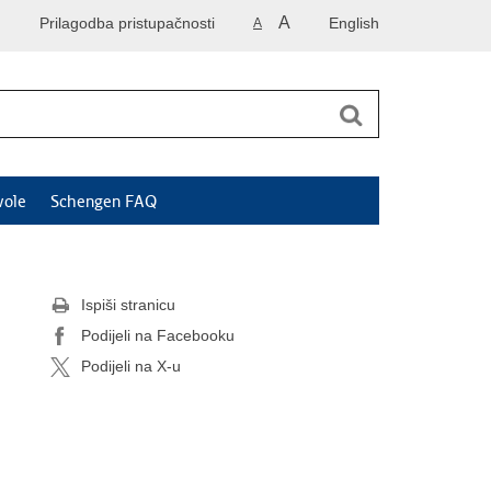
A
Prilagodba pristupačnosti
English
A
vole
Schengen FAQ
Ispiši stranicu
Podijeli na Facebooku
Podijeli na X-u