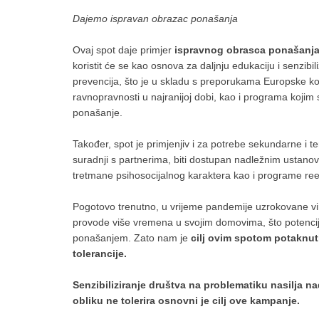
Dajemo ispravan obrazac ponašanja
Ovaj spot daje primjer
ispravnog obrasca ponašanja 
koristit će se kao osnova za daljnju edukaciju i senzi
prevencija, što je u skladu s preporukama Europske k
ravnopravnosti u najranijoj dobi, kao i programa kojim se
ponašanje.
Također, spot je primjenjiv i za potrebe sekundarne i t
suradnji s partnerima, biti dostupan nadležnim ustano
tretmane psihosocijalnog karaktera kao i programe ree
Pogotovo trenutno, u vrijeme pandemije uzrokovane v
provode više vremena u svojim domovima, što potencij
ponašanjem. Zato nam je
cilj ovim spotom potaknuti
tolerancije.
Senzibiliziranje društva na problematiku nasilja n
obliku ne tolerira osnovni je cilj ove kampanje.