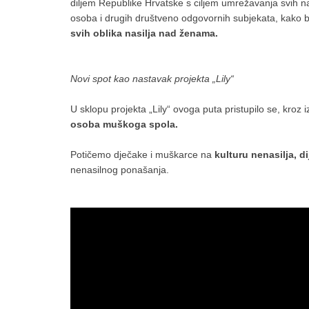
diljem Republike Hrvatske s ciljem umrežavanja svih nad
osoba i drugih društveno odgovornih subjekata, kako b
svih oblika nasilja nad ženama.
Novi spot kao nastavak projekta „Lily“
U sklopu projekta „Lily“ ovoga puta pristupilo se, kr
osoba muškoga spola.
Potičemo dječake i muškarce na
kulturu nenasilja, di
nenasilnog ponašanja.