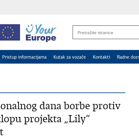
Pristup informacijama
Kutak za vozače
Kontakti
Radne doz
nalnog dana borbe protiv
lopu projekta „Lily“
t