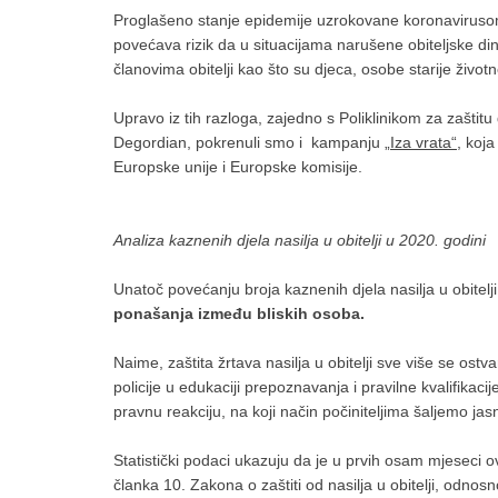
Proglašeno stanje epidemije uzrokovane koronaviruso
povećava rizik da u situacijama narušene obiteljske di
članovima obitelji kao što su djeca, osobe starije životn
Upravo iz tih razloga, zajedno s Poliklinikom za zaštit
Degordian, pokrenuli smo i kampanju
„Iza vrata“
, koj
Europske unije i Europske komisije.
Analiza kaznenih djela nasilja u obitelji u 2020. godini
Unatoč povećanju broja kaznenih djela nasilja u obitelj
ponašanja između bliskih osoba.
Naime, zaštita žrtava nasilja u obitelji sve više se os
policije u edukaciji prepoznavanja i pravilne kvalifik
pravnu reakciju, na koji način počiniteljima šaljemo jas
Statistički podaci ukazuju da je u prvih osam mjeseci o
članka 10. Zakona o zaštiti od nasilja u obitelji, odnos