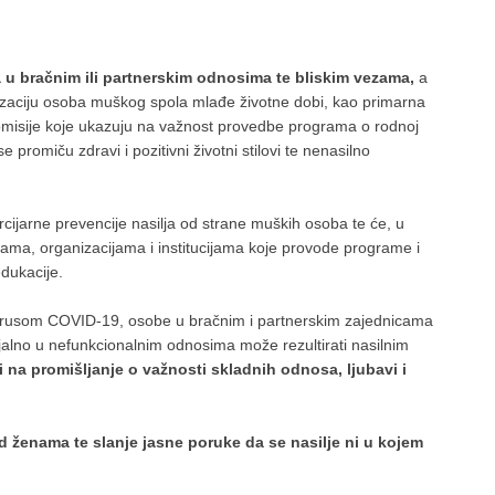
u bračnim ili partnerskim odnosima te bliskim vezama,
a
bilizaciju osoba muškog spola mlađe životne dobi, kao primarna
omisije koje ukazuju na važnost provedbe programa o rodnoj
 promiču zdravi i pozitivni životni stilovi te nenasilno
ercijarne prevencije nasilja od strane muških osoba te će, u
vama, organizacijama i institucijama koje provode programe i
dukacije.
irusom COVID-19, osobe u bračnim i partnerskim zajednicama
alno u nefunkcionalnim odnosima može rezultirati nasilnim
 na promišljanje o važnosti skladnih odnosa, ljubavi i
ad ženama te slanje jasne poruke da se nasilje ni u kojem