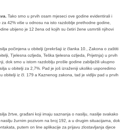
ava.
Tako smo u prvih osam mjeseci ove godine evidentirali i
o je za 42% više u odnosu na isto razdoblje prethodne godine,
ne ubijeno je 12 žena od kojih su četiri žene usmrtili njihovi
 počinjena u obitelji (prekršaji iz članka 10., Zakona o zaštiti
telji, Tjelesna ozljeda, Teška tjelesna ozljeda, Prijetnja) u prvih
ji, dok smo u istom razdoblju prošle godine zabilježili ukupno
ilja u obitelji za 2,7%. Pad je još izraženiji ukoliko usporedimo
u obitelji iz čl. 179 a Kaznenog zakona, tad je vidljiv pad u prvih
lja žrtve, građani koji imaju saznanja o nasilju, nasilje svakako
osti nasilju žurnim pozivom na broj 192, a u drugim situacijama, dok
takata, putem on line aplikacije za prijavu zlostavljanja djece