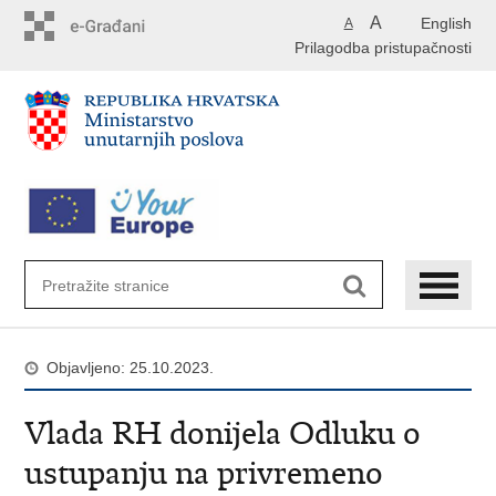
Preskoči
A
English
A
na
Prilagodba pristupačnosti
glavni
sadržaj
Objavljeno: 25.10.2023.
Vlada RH donijela Odluku o
ustupanju na privremeno