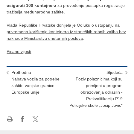
osigurati 100 kontejnera
za provođenje postupka registracije
tražitelja međunarodne zaštite.
Vlada Republike Hrvatske donijela je
Odluku o ustupanju na
privremeno korištenje kontejnera iz strateških robnih zaliha bez
naknade Ministarstvu unutarnjih poslova
.
Pisane vijesti
Prethodna
Sljedeća
Nabava vozila za potrebe
Poziv polaznicima koji su
zaštite vanjske granice
primljeni u program
Europske unije
obrazovanja odraslih -
Prekvalifikaciju P19
Policijske škole „Josip Jović“
Ispiši
Podijeli
Podijeli
stranicu
na
na