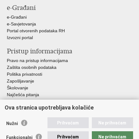
Facebooku
X-
e-Građani
u
e-Građani
e-Savjetovanja
Portal otvorenih podataka RH
Izvozni portal
Pristup informacijama
Pravo na pristup informacijama
Zaštita osobnih podataka
Politika privatnosti
Zapošljavanje
Školovanje
Najčešća pitanja
Važne poveznice
Ova stranica upotrebljava kolačiće
Aplikacije
Prihvaćam
Ne prihvaćam
Nužni
EMN Nacionalna kontaktna točka za Republiku Hrvatsku
Policijske uprave
Prihvaćam
Ne prihvaćam
Funkcionalni
Policijska akademija