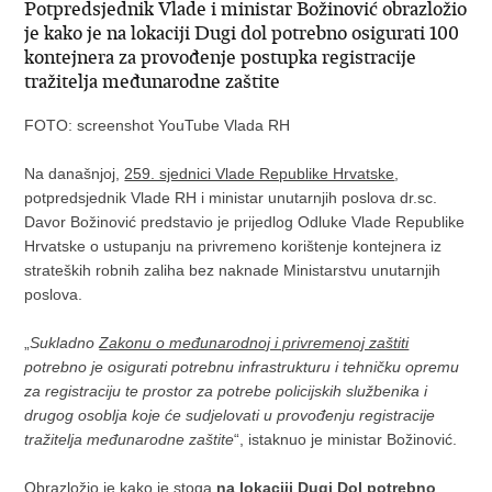
Potpredsjednik Vlade i ministar Božinović obrazložio
je kako je na lokaciji Dugi dol potrebno osigurati 100
kontejnera za provođenje postupka registracije
tražitelja međunarodne zaštite
FOTO: screenshot YouTube Vlada RH
Na današnjoj,
259. sjednici Vlade Republike Hrvatske
,
potpredsjednik Vlade RH i ministar unutarnjih poslova dr.sc.
Davor Božinović predstavio je prijedlog Odluke Vlade Republike
Hrvatske o ustupanju na privremeno korištenje kontejnera iz
strateških robnih zaliha bez naknade Ministarstvu unutarnjih
poslova.
„
Sukladno
Zakonu o međunarodnoj i privremenoj zaštiti
potrebno je osigurati potrebnu infrastrukturu
i tehničku opremu
za registraciju te prostor za potrebe policijskih službenika i
drugog osoblja koje će sudjelovati u provođenju registracije
tražitelja međunarodne zaštite
“, istaknuo je ministar Božinović.
Obrazložio je kako je stoga
na lokaciji D
ugi Dol potrebno