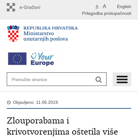
Preskoči
A
English
A
na
Prilagodba pristupačnosti
glavni
sadržaj
Objavljeno: 11.06.2019.
Zlouporabama i
krivotvorenjima oštetila više