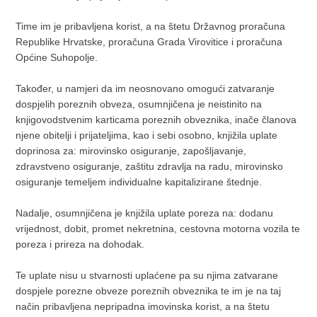
Time im je pribavljena korist, a na štetu Državnog proračuna
Republike Hrvatske, proračuna Grada Virovitice i proračuna
Općine Suhopolje.
Također, u namjeri da im neosnovano omogući zatvaranje
dospjelih poreznih obveza, osumnjičena je neistinito na
knjigovodstvenim karticama poreznih obveznika, inače članova
njene obitelji i prijateljima, kao i sebi osobno, knjižila uplate
doprinosa za: mirovinsko osiguranje, zapošljavanje,
zdravstveno osiguranje, zaštitu zdravlja na radu, mirovinsko
osiguranje temeljem individualne kapitalizirane štednje.
Nadalje, osumnjičena je knjižila uplate poreza na: dodanu
vrijednost, dobit, promet nekretnina, cestovna motorna vozila te
poreza i prireza na dohodak.
Te uplate nisu u stvarnosti uplaćene pa su njima zatvarane
dospjele porezne obveze poreznih obveznika te im je na taj
način pribavljena nepripadna imovinska korist, a na štetu