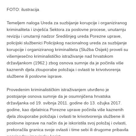
FOTO: ilustracija
Temeljem naloga Ureda za suzbijanje korupcije i organiziranog
kriminaliteta i izvješća Sektora za poslovne procese, unutarnju
reviziju i unutarnji nadzor Središnjeg ureda Porezne uprave,
policijski službenici Policijskog nacionalnog ureda za suzbijanje
korupcije i organiziranog kriminaliteta (Služba Osijek) proveli su
višemjesečno kriminalističko istraživanje nad hrvatskom
državljankom (1962.) zbog osnova sumnje da je počinila više
kaznenih djela zlouporabe položaja i ovlasti te krivotvorenja
službene ili poslovne isprave.
Provedenim kriminalističkim istraživanjem utvrđeno je
postojanje osnova sumnje da je osumnjičena hrvatska
državljanka od 19. svibnja 2011. godine do 13. ožujka 2017.
godine, kao djelatnica Porezne uprave počinila više kaznenih
djela zlouporabe položaja i ovlasti te krivotvorenja službene ili
poslovne isprave na način da je iskoristila svoj položaj i ovlasti,
prekoračila granica svoje ovlasti i time sebi ili drugome pribavila