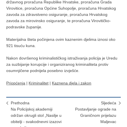
državnog proračuna Republike Hrvatske, proračuna Grada
Virovitice, proračuna Općine Suhopolje, proračuna Hrvatskog
zavoda za zdravstveno osiguranje, proračuna Hrvatskog
zavoda za mirovinsko osiguranje, te proračuna Virovitičko-
podravske županije.
Materijalna šteta počinjena ovim kaznenim djelima iznosi oko
921 tisuću kuna.
Nakon dovršenog kriminalističkog istraživanja policija je Uredu
za suzbijanje korupcije i organiziranog kriminaliteta protiv
osumnjičene podnijela posebno izvješće.
Priopćenja
|
Kriminalitet
|
Kaznena djela i zakon
Prethodna
Sljedeća
Na Policijskoj akademiji
Postavljanje ograde na
održan okrugli stol „Nasilje u
Graničnom prijelazu
obitelji - svakodnevni izazovi
Maljevac