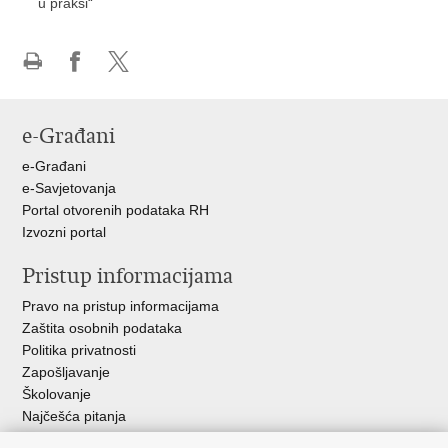
u praksi“
Ispiši
Podijeli
Podijeli
stranicu
na
na
Facebooku
X-
e-Građani
u
e-Građani
e-Savjetovanja
Portal otvorenih podataka RH
Izvozni portal
Pristup informacijama
Pravo na pristup informacijama
Zaštita osobnih podataka
Politika privatnosti
Zapošljavanje
Školovanje
Najčešća pitanja