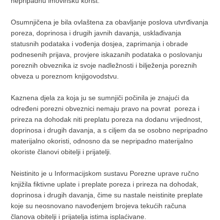
nepripadnu imovinsku korist.
Osumnjičena je bila ovlaštena za obavljanje poslova utvrđivanja
poreza, doprinosa i drugih javnih davanja, usklađivanja
statusnih podataka i vođenja dosjea, zaprimanja i obrade
podnesenih prijava, provjere iskazanih podataka o poslovanju
poreznih obveznika iz svoje nadležnosti i bilježenja poreznih
obveza u poreznom knjigovodstvu.
Kaznena djela za koja ju se sumnjiči počinila je znajući da
određeni porezni obveznici nemaju pravo na povrat poreza i
prireza na dohodak niti preplatu poreza na dodanu vrijednost,
doprinosa i drugih davanja, a s ciljem da se osobno nepripadno
materijalno okoristi, odnosno da se nepripadno materijalno
okoriste članovi obitelji i prijatelji.
Neistinito je u Informacijskom sustavu Porezne uprave ručno
knjižila fiktivne uplate i preplate poreza i prireza na dohodak,
doprinosa i drugih davanja, čime su nastale neistinite preplate
koje su neosnovano navođenjem brojeva tekućih računa
članova obitelji i prijatelja istima isplaćivane.