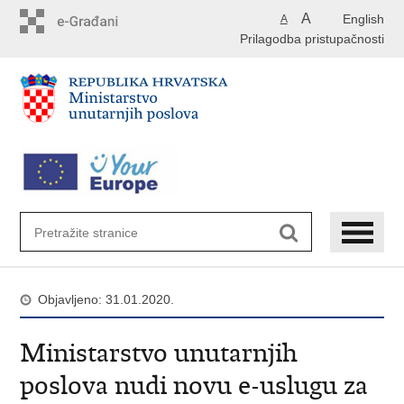
Preskoči
A
English
A
na
Prilagodba pristupačnosti
glavni
sadržaj
Objavljeno: 31.01.2020.
Ministarstvo unutarnjih
poslova nudi novu e-uslugu za