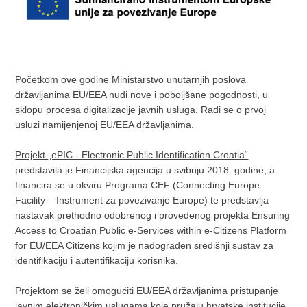
Početkom ove godine Ministarstvo unutarnjih poslova
državljanima EU/EEA nudi nove i poboljšane pogodnosti, u
sklopu procesa digitalizacije javnih usluga. Radi se o prvoj
usluzi namijenjenoj EU/EEA državljanima.
Projekt „ePIC - Electronic Public Identification Croatia“
predstavila je Financijska agencija u svibnju 2018. godine, a
financira se u okviru Programa CEF (Connecting Europe
Facility – Instrument za povezivanje Europe) te predstavlja
nastavak prethodno odobrenog i provedenog projekta Ensuring
Access to Croatian Public e-Services within e-Citizens Platform
for EU/EEA Citizens kojim je nadograđen središnji sustav za
identifikaciju i autentifikaciju korisnika.
Projektom se želi omogućiti EU/EEA državljanima pristupanje
javnim elektroničkim uslugama koje pružaju hrvatske institucije