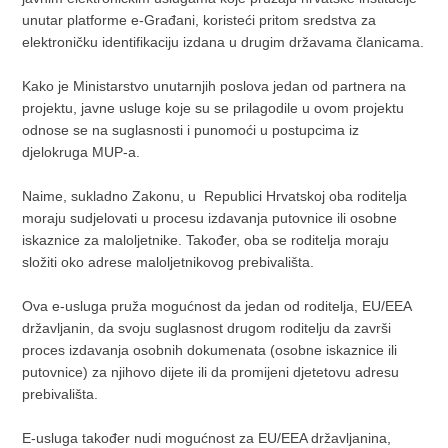
unutar platforme e-Građani, koristeći pritom sredstva za
elektroničku identifikaciju izdana u drugim državama članicama.
Kako je Ministarstvo unutarnjih poslova jedan od partnera na
projektu, javne usluge koje su se prilagodile u ovom projektu
odnose se na suglasnosti i punomoći u postupcima iz
djelokruga MUP-a.
Naime,
sukladno Zakonu, u Republici Hrvatskoj oba roditelja
moraju sudjelovati u procesu izdavanja putovnice ili osobne
iskaznice za maloljetnike. Također, oba se roditelja moraju
složiti oko adrese maloljetnikovog prebivališta.
Ova e-usluga pruža mogućnost da jedan od roditelja, EU/EEA
državljanin, da svoju suglasnost drugom roditelju da završi
proces izdavanja osobnih dokumenata (osobne iskaznice ili
putovnice) za njihovo dijete ili da promijeni djetetovu adresu
prebivališta.
E-usluga također nudi mogućnost za EU/EEA državljanina,