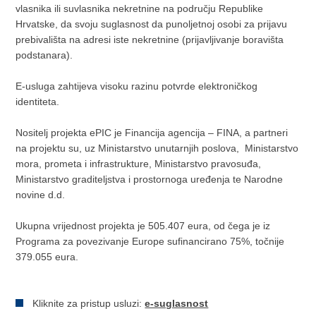
vlasnika ili suvlasnika nekretnine na području Republike
Hrvatske, da svoju suglasnost da punoljetnoj osobi za prijavu
prebivališta na adresi iste nekretnine (prijavljivanje boravišta
podstanara).
E-usluga zahtijeva visoku razinu potvrde elektroničkog
identiteta.
Nositelj projekta ePIC je Financija agencija – FINA, a partneri
na projektu su, uz Ministarstvo unutarnjih poslova, Ministarstvo
mora, prometa i infrastrukture, Ministarstvo pravosuđa,
Ministarstvo graditeljstva i prostornoga uređenja te Narodne
novine d.d.
Ukupna vrijednost projekta je 505.407 eura, od čega je iz
Programa za povezivanje Europe sufinancirano 75%, točnije
379.055 eura.
Kliknite za pristup usluzi:
e-suglasnost