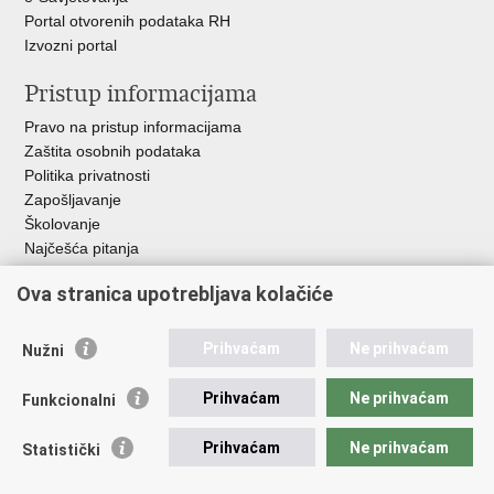
Portal otvorenih podataka RH
Izvozni portal
Pristup informacijama
Pravo na pristup informacijama
Zaštita osobnih podataka
Politika privatnosti
Zapošljavanje
Školovanje
Najčešća pitanja
Važne poveznice
Ova stranica upotrebljava kolačiće
Aplikacije
Prihvaćam
Ne prihvaćam
Nužni
EMN Nacionalna kontaktna točka za Republiku Hrvatsku
Policijske uprave
Prihvaćam
Ne prihvaćam
Funkcionalni
Policijska akademija
Muzej policije
Prihvaćam
Ne prihvaćam
Statistički
Zaklada policijske solidarnosti
Sindikati