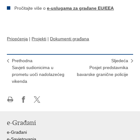
Pročitajte više o
e-uslugama za građane EU/EEA
Priopćenja
|
Projekti
|
Dokumenti građana
Prethodna
Sljedeća
Savjeti sudionicima u
Posjet predstavnika
prometu uoči nadolazećeg
bavarske granične policije
vikenda
Ispiši
Podijeli
Podijeli
stranicu
na
na
Facebooku
X-
e-Građani
u
e-Građani
e-Savjetovanja