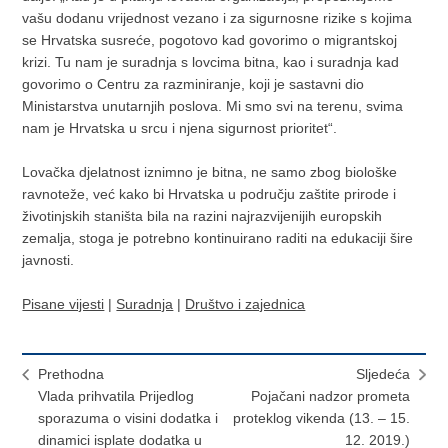
vašu dodanu vrijednost vezano i za sigurnosne rizike s kojima
se Hrvatska susreće, pogotovo kad govorimo o migrantskoj
krizi. Tu nam je suradnja s lovcima bitna, kao i suradnja kad
govorimo o Centru za razminiranje, koji je sastavni dio
Ministarstva unutarnjih poslova. Mi smo svi na terenu, svima
nam je Hrvatska u srcu i njena sigurnost prioritet“.
Lovačka djelatnost iznimno je bitna, ne samo zbog biološke
ravnoteže, već kako bi Hrvatska u području zaštite prirode i
životinjskih staništa bila na razini najrazvijenijih europskih
zemalja, stoga je potrebno kontinuirano raditi na edukaciji šire
javnosti.
Pisane vijesti
|
Suradnja
|
Društvo i zajednica
Prethodna
Sljedeća
Vlada prihvatila Prijedlog
Pojačani nadzor prometa
sporazuma o visini dodatka i
proteklog vikenda (13. – 15.
dinamici isplate dodatka u
12. 2019.)