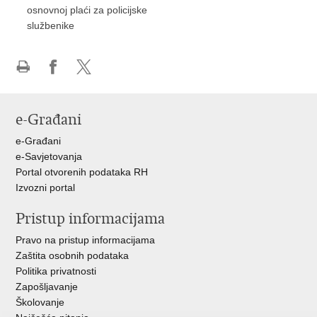
osnovnoj plaći za policijske
službenike
Ispiši
Podijeli
Podijeli
stranicu
na
na
Facebooku
X-
e-Građani
u
e-Građani
e-Savjetovanja
Portal otvorenih podataka RH
Izvozni portal
Pristup informacijama
Pravo na pristup informacijama
Zaštita osobnih podataka
Politika privatnosti
Zapošljavanje
Školovanje