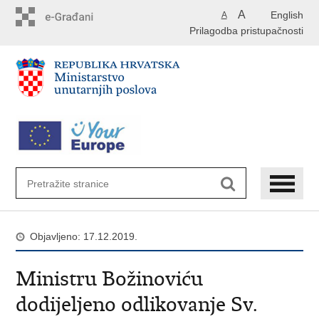
Preskoči
A
English
A
na
Prilagodba pristupačnosti
glavni
sadržaj
Objavljeno: 17.12.2019.
Ministru Božinoviću
dodijeljeno odlikovanje Sv.