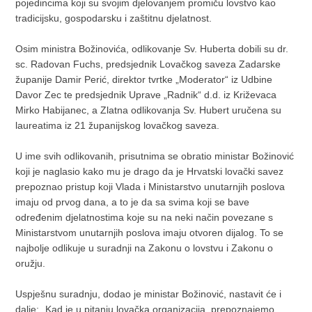
pojedincima koji su svojim djelovanjem promiču lovstvo kao
tradicijsku, gospodarsku i zaštitnu djelatnost.
Osim ministra Božinovića, odlikovanje Sv. Huberta dobili su dr.
sc. Radovan Fuchs, predsjednik Lovačkog saveza Zadarske
županije Damir Perić, direktor tvrtke „Moderator“ iz Udbine
Davor Zec te predsjednik Uprave „Radnik“ d.d. iz Križevaca
Mirko Habijanec, a Zlatna odlikovanja Sv. Hubert uručena su
laureatima iz 21 županijskog lovačkog saveza.
U ime svih odlikovanih, prisutnima se obratio ministar Božinović
koji je naglasio kako mu je drago da je Hrvatski lovački savez
prepoznao pristup koji Vlada i Ministarstvo unutarnjih poslova
imaju od prvog dana, a to je da sa svima koji se bave
određenim djelatnostima koje su na neki način povezane s
Ministarstvom unutarnjih poslova imaju otvoren dijalog. To se
najbolje odlikuje u suradnji na Zakonu o lovstvu i Zakonu o
oružju.
Uspješnu suradnju, dodao je ministar Božinović, nastavit će i
dalje: „Kad je u pitanju lovačka organizacija, prepoznajemo