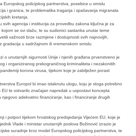
a Europskog policijskog partnerstva, posebice u smislu
acija i granica, te problematika traganja i spašavanja migranata
jskih kretanja.
svih agencija i institucija za provedbu zakona ključna je za
s kojom se svi slažu, te su sudionici sastanka unutar teme
ili važnosti brze razmjene i dostupnosti svih najnovijih,
bez gradacija u sadržajnom ili vremenskom smislu.
zi o unutarnjih sigurnosti Unije i njenih građana prvenstveno je
 i organiziranog prekograničnog kriminaliteta i nezakonitih
 pandemiji korona virusa, tijekom koje je zabilježen porast
erstva Europol bi imao istaknutu ulogu, koju je stoga potrebno
em EU te ostvarilo značajan napredak u uspostavi koncepta
 njegovo adekvatno financiranje, kao i financiranje drugih
ji i potpori tijekom hrvatskog predsjedanja Vijećem EU, koje je
dnik Vlade i ministar unutarnjih poslova Božinović izrazio je
cijske suradnje kroz model Europskog policijskog partnerstva, te