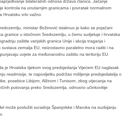
aprjeđivanje bilateralnih odnosa država članica. Jačanje
anje kontrola na unutarnjim granicama i povratak normalnom
za Hrvatsku vrlo važno.
edozemlju, ministar Božinović istaknuo je kako se pojačani
a granice u istočnom Sredozemlju, u čemu sudjeluje i hrvatska
radnju zaštite vanjskih granica Unije i akcija traganja i
 sustava zemalja EU, neizostavno paralelno mora raditi i na
ispunjavaju uvjete za međunarodnu zaštitu na teritoriju EU.
 da je Hrvatska tijekom svog predsjedanja Vijećem EU naglasak
nju readmisije, te naposljetku podržao mišljenje predsjedatelja o
ike, posebice Libijom, Alžirom i Tunisom, zbog utjecanja na
izičnih putovanja preko Sredozemlja, odnosno učinkovitije
odel može poslužiti suradnja Španjolske i Maroka na suzbijanju
u.