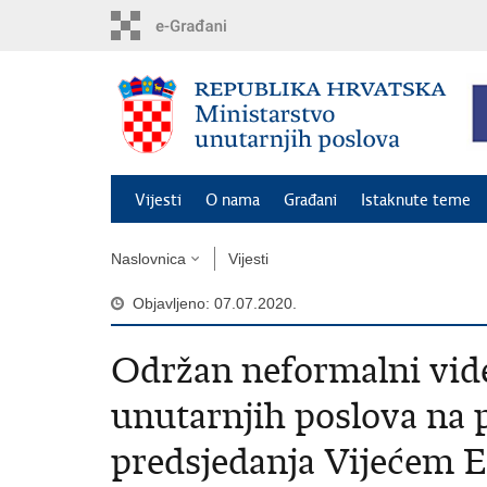
Preskoči
na
glavni
sadržaj
Vijesti
O nama
Građani
Istaknute teme
Naslovnica
Vijesti
Objavljeno: 07.07.2020.
Održan neformalni vid
unutarnjih poslova na
predsjedanja Vijećem E