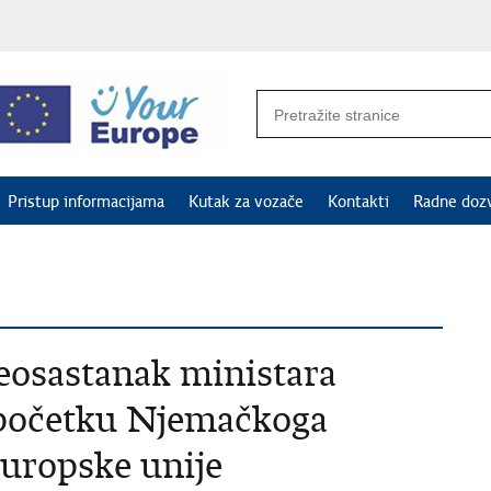
Pristup informacijama
Kutak za vozače
Kontakti
Radne doz
eosastanak ministara
 početku Njemačkoga
uropske unije