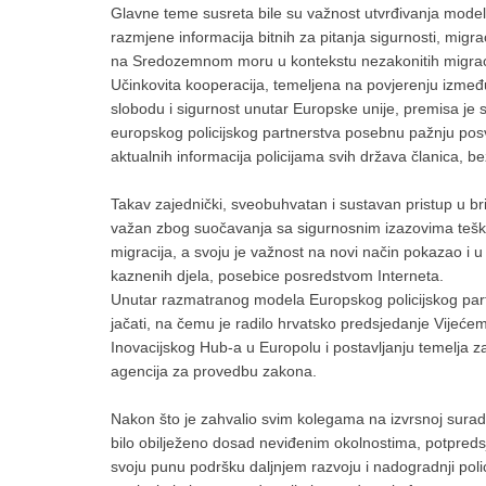
Glavne teme susreta bile su važnost utvrđivanja model
razmjene informacija bitnih za pitanja sigurnosti, migr
na Sredozemnom moru u kontekstu nezakonitih migraci
Učinkovita kooperacija, temeljena na povjerenju između 
slobodu i sigurnost unutar Europske unije, premisa je 
europskog policijskog partnerstva posebnu pažnju posvet
aktualnih informacija policijama svih država članica, 
Takav zajednički, sveobuhvatan i sustavan pristup u bri
važan zbog suočavanja sa sigurnosnim izazovima teškog
migracija, a svoju je važnost na novi način pokazao i u
kaznenih djela, posebice posredstvom Interneta.
Unutar razmatranog modela Europskog policijskog partn
jačati, na čemu je radilo hrvatsko predsjedanje Vijeć
Inovacijskog Hub-a u Europolu i postavljanju temelja za
agencija za provedbu zakona.
Nakon što je zahvalio svim kolegama na izvrsnoj suradn
bilo obilježeno dosad neviđenim okolnostima, potpredsje
svoju punu podršku daljnjem razvoju i nadogradnji poli