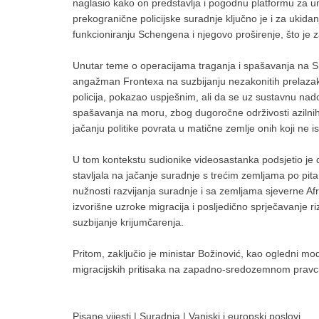
naglasio kako on predstavlja i pogodnu platformu za un
prekogranične policijske suradnje ključno je i za ukid
funkcioniranju Schengena i njegovo proširenje, što je 
Unutar teme o operacijama traganja i spašavanja na Sr
angažman Frontexa na suzbijanju nezakonitih prelazak
policija, pokazao uspješnim, ali da se uz sustavnu nadog
spašavanja na moru, zbog dugoročne održivosti azilnih
jačanju politike povrata u matične zemlje onih koji ne 
U tom kontekstu sudionike videosastanka podsjetio je
stavljala na jačanje suradnje s trećim zemljama po pita
nužnosti razvijanja suradnje i sa zemljama sjeverne Afr
izvorišne uzroke migracija i posljedično sprječavanje r
suzbijanje krijumčarenja.
Pritom, zaključio je ministar Božinović, kao ogledni m
migracijskih pritisaka na zapadno-sredozemnom pravc
Pisane vijesti
|
Suradnja
|
Vanjski i europski poslovi