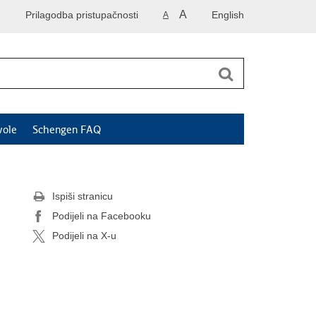
A
Prilagodba pristupačnosti
English
A
vole
Schengen FAQ
Ispiši stranicu
Podijeli na Facebooku
Podijeli na X-u