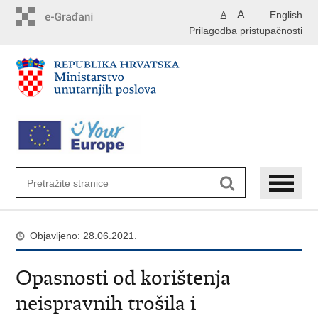
Preskoči
A
English
A
na
Prilagodba pristupačnosti
glavni
sadržaj
Objavljeno: 28.06.2021.
Opasnosti od korištenja
neispravnih trošila i