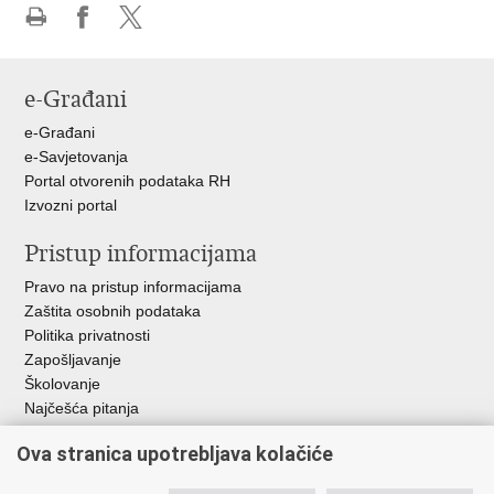
Ispiši
Podijeli
Podijeli
stranicu
na
na
Facebooku
X-
e-Građani
u
e-Građani
e-Savjetovanja
Portal otvorenih podataka RH
Izvozni portal
Pristup informacijama
Pravo na pristup informacijama
Zaštita osobnih podataka
Politika privatnosti
Zapošljavanje
Školovanje
Najčešća pitanja
Važne poveznice
Ova stranica upotrebljava kolačiće
Aplikacije