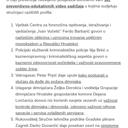
preventivno-edukativnih video sadržaja
u kojima sudjeluju
stručnjaci različitih profila:
Vještak Centra za forenzična ispitivanja, istraživanja i
vještačenja „Ivan Vučetić“ Ferdo Barbarić govori o
najčešćim oblicima i uzrocima trovanja ugljičnim
monoksidom u Republici Hrvatskoj
;
Policijski službenik kriminalističke policije Ilija Brkić s
kaznenopravnog i kriminalističkog aspekta govori o
kaznenoj odgovornosti počinitelja i važnosti pravovremene
zaštite žrtve
;
Vatrogasac Petar Prpić daje upute
kako postupati u
slučaju da dođe do požara dimnjaka
;
Izlaganje dimnjačara Željka Dorotića i voditelja Grupacije
dimnjačara Hrvatske gospodarske komore Dejana
Lončarića donosi niz korisnih savjeta vezanih uz
važnost
kontrole dimnjaka i dimovoda, odnosno važnost njihove
sanacije i servisa ovlaštenih servisera
;
Rukovoditelj Stručne tehničke podrške Gradske plinare
Zagreb Darko Duvančić daje poseban osvrt na
simptome