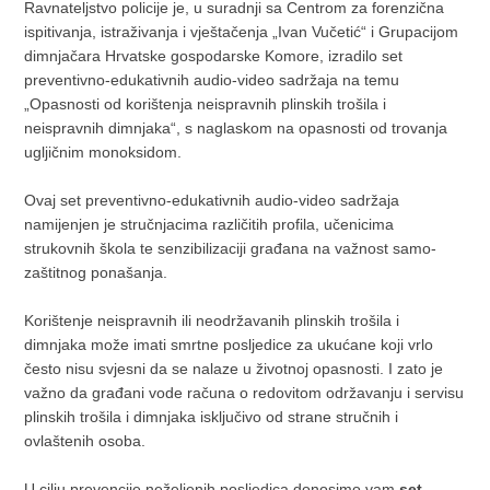
Ravnateljstvo policije je, u suradnji sa Centrom za forenzična
ispitivanja, istraživanja i vještačenja „Ivan Vučetić“ i Grupacijom
dimnjačara Hrvatske gospodarske Komore, izradilo set
preventivno-edukativnih audio-video sadržaja na temu
„Opasnosti od korištenja neispravnih plinskih trošila i
neispravnih dimnjaka“, s naglaskom na opasnosti od trovanja
ugljičnim monoksidom.
Ovaj set preventivno-edukativnih audio-video sadržaja
namijenjen je stručnjacima različitih profila, učenicima
strukovnih škola te senzibilizaciji građana na važnost samo-
zaštitnog ponašanja.
Korištenje neispravnih ili neodržavanih plinskih trošila i
dimnjaka može imati smrtne posljedice za ukućane koji vrlo
često nisu svjesni da se nalaze u životnoj opasnosti. I zato je
važno da građani vode računa o redovitom održavanju i servisu
plinskih trošila i dimnjaka isključivo od strane stručnih i
ovlaštenih osoba.
U cilju prevencije neželjenih posljedica donosimo vam
set