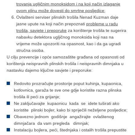
trovanja ugljičnim monoksidom i na koji način izlaganje
ovom plinu može dovesti do smrtne posljedice
;
Ovlašteni serviser plinskih trošila Nenad Kuzman daje
jasne upute na koji način prepoznati
probleme u radu
trošila, savjete i preporuke
za korištenje trošila te sugerira
nabavku detektora ugljičnog monoksida koji nas na
vrijeme može upozoriti na opasnost, kao i da ga ugradi
stručna osoba.
U cilju prevencije i opće samozaštite građana od opasnosti od
korištenja neispravnih plinskih trošila i neispravnih dimnjaka u
nastavku dajemo ključne savjete i preporuke:
Redovito prozračujte prostorije poput kuhinja, kupaonica,
kotlovnica, garaža te sve one gdje koristite razna plinska
trošila ili peći za grijanje;
Ne zaključavajte kupaonicu kada se idete tuširati ako
koristite plinski bojler, kako bi spriječili neželjene posljedice;
Obavezno jednom godišnje angažirajte ovlaštenog
dimnjačara da vam pregleda dimnjak;
Instalaciju bojlera, peći, štednjaka i ostalih trošila prepustite