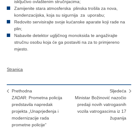
isključivo ovlaštenim stručnjacima;
Zamijenite stara atmosferska plinska trošila za nova,
kondenzacijska, koja su sigurnija za uporabu;
Redovito servisirajte svoje kućanske aparate koji rade na
plin;
Nabavite detektor ugljičnog monoksida te angažirajte
stručnu osobu koja će ga postaviti na za to primjereno
mjesto.
Stranica
Prethodna
Sljedeća
ZADAR: Prometna policija
Ministar Božinović nazočio
predstavila napredak
predaji novih vatrogasnih
projekta „Unaprjeđenja i
vozila vatrogascima iz 17
modernizacije rada
županija
prometne policije“