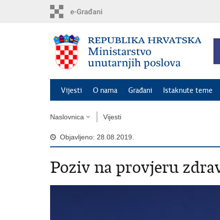
Preskoči
na
glavni
sadržaj
Vijesti
O nama
Građani
Istaknute teme
Naslovnica
Vijesti
Objavljeno: 28.08.2019.
Poziv na provjeru zdra