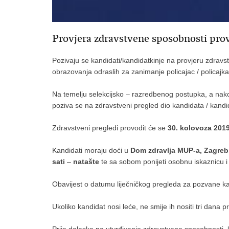
Provjera zdravstvene sposobnosti prove
Pozivaju se kandidati/kandidatkinje na provjeru zdrav
obrazovanja odraslih za zanimanje policajac / policajka
Na temelju selekcijsko – razredbenog postupka, a nakon
poziva se na zdravstveni pregled dio kandidata / kandida
Zdravstveni pregledi provodit će se
30. kolovoza 201
Kandidati moraju doći u
Dom zdravlja MUP-a, Zagreb, 
sati
–
natašte
te sa sobom ponijeti osobnu iskaznicu i 
Obavijest o datumu liječničkog pregleda za pozvane k
Ukoliko kandidat nosi leće, ne smije ih nositi tri dana p
Prije dolaska na utvrđivanje zdravstvene sposobnosti,