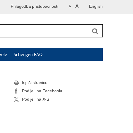
A
Prilagodba pristupačnosti
English
A
vole
Schengen FAQ
Ispiši stranicu
Podijeli na Facebooku
Podijeli na X-u