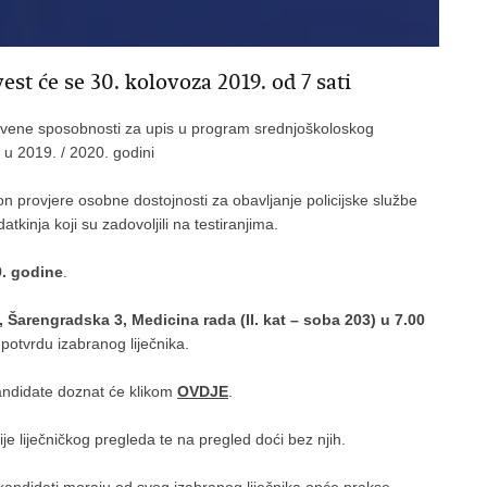
st će se 30. kolovoza 2019. od 7 sati
stvene sposobnosti za upis u program srednjoškoloskog
 u 2019. / 2020. godini
 provjere osobne dostojnosti za obavljanje policijske službe
tkinja koji su zadovoljili na testiranjima.
9. godine
.
Šarengradska 3, Medicina rada (II. kat – soba 203) u 7.00
potvrdu izabranog liječnika.
andidate doznat će klikom
OVDJE
.
rije liječničkog pregleda te na pregled doći bez njih.
 kandidati moraju od svog izabranog liječnika opće prakse