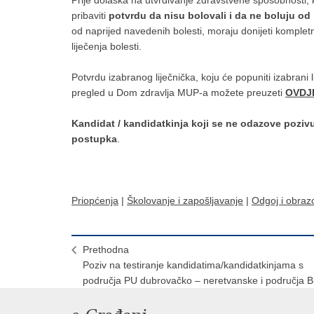
pribaviti
potvrdu da nisu bolovali i da ne boluju od 
od naprijed navedenih bolesti, moraju donijeti kompletn
liječenja bolesti.
Potvrdu izabranog liječnička, koju će popuniti izabrani l
pregled u Dom zdravlja MUP-a možete preuzeti
OVDJ
Kandidat / kandidatkinja koji se ne odazove pozivu
postupka
.
Priopćenja
|
Školovanje i zapošljavanje
|
Odgoj i obraz
Prethodna
Poziv na testiranje kandidatima/kandidatkinjama s
područja PU dubrovačko – neretvanske i područja B