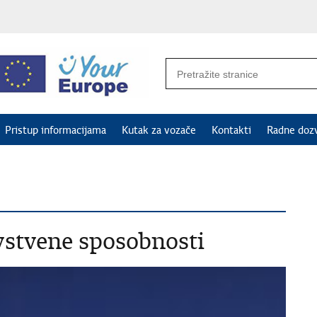
Pristup informacijama
Kutak za vozače
Kontakti
Radne doz
vstvene sposobnosti