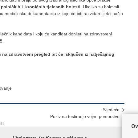
psihičkih i kroničnih tjelesnih bolesti
. Ukoliko su bolovali
u medicinsku dokumentaciju iz koje će biti razvidan tijek i način
iječnik kandidata i koju će kandidat donijeti na zdravstveni
E
.
 na zdravstveni pregled bit će isključen iz natječajnog
ovanje
Sljedeća
Poziv na testiranje vojno pomorstvo
iH
Ov