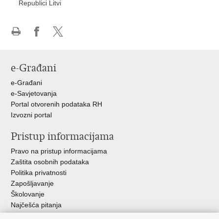
Republici Litvi
Ispiši
Podijeli
Podijeli
stranicu
na
na
Facebooku
X-
e-Građani
u
e-Građani
e-Savjetovanja
Portal otvorenih podataka RH
Izvozni portal
Pristup informacijama
Pravo na pristup informacijama
Zaštita osobnih podataka
Politika privatnosti
Zapošljavanje
Školovanje
Najčešća pitanja