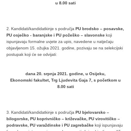
u 8.00 sati
2. Kandidati/kandidatkinje s područja
PU brodsko – posavske,
PU osječko - baranjske i PU požeško – slavonske
koji
ispunjavaju formalne uvjete za upis, navedene u natječaju
objavljenom 15. ožujka 2021. godine, pozivaju se na selekcijski
postupak koji će se odvijati:
dana 20. srpnja 2021. godine, u Osijeku,
Ekonomski fakultet, Trg Ljudevita Gaja 7, s početkom u
8.00 sati
3. Kandidati/kandidatkinje s područja
PU bjelovarsko –
bilogorske, PU koprivničko – križevačke, PU virovitičko –
podravske, PU varaždinske i PU zagrebačke
koji ispunjavaju