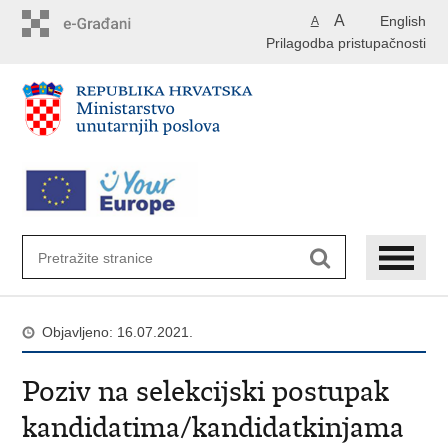
Preskoči
A
English
A
na
Prilagodba pristupačnosti
glavni
sadržaj
Objavljeno: 16.07.2021.
Poziv na selekcijski postupak
kandidatima/kandidatkinjama