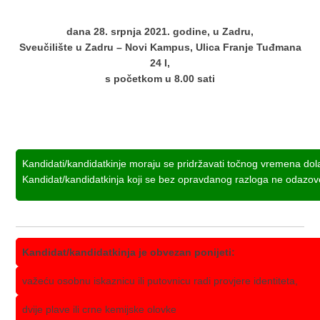
dana 28. srpnja 2021. godine, u Zadru,
Sveučilište u Zadru – Novi Kampus, Ulica Franje Tuđmana
24 I,
s početkom u 8.00 sati
Kandidati/kandidatkinje moraju se pridržavati točnog vremena dol
Kandidat/kandidatkinja koji se bez opravdanog razloga ne odazove p
Kandidat/kandidatkinja je obvezan ponijeti:
važeću osobnu iskaznicu ili putovnicu radi provjere identiteta,
dvije plave ili crne kemijske olovke