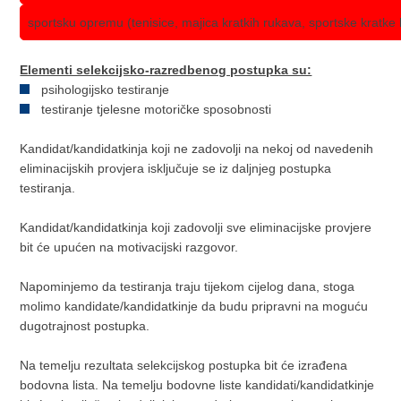
sportsku opremu (tenisice, majica kratkih rukava, sportske kratke 
Elementi selekcijsko-razredbenog postupka su:
psihologijsko testiranje
testiranje tjelesne motoričke sposobnosti
Kandidat/kandidatkinja koji ne zadovolji na nekoj od navedenih
eliminacijskih provjera isključuje se iz daljnjeg postupka
testiranja.
Kandidat/kandidatkinja koji zadovolji sve eliminacijske provjere
bit će upućen na motivacijski razgovor.
Napominjemo da testiranja traju tijekom cijelog dana, stoga
molimo kandidate/kandidatkinje da budu pripravni na moguću
dugotrajnost postupka.
Na temelju rezultata selekcijskog postupka bit će izrađena
bodovna lista. Na temelju bodovne liste kandidati/kandidatkinje