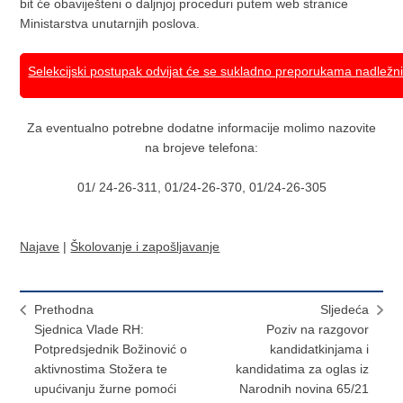
bit će obaviješteni o daljnjoj proceduri putem web stranice
Ministarstva unutarnjih poslova.
Selekcijski postupak odvijat će se sukladno preporukama nadležni
Za eventualno potrebne dodatne informacije molimo nazovite
na brojeve telefona:
01/ 24-26-311, 01/24-26-370, 01/24-26-305
Najave
|
Školovanje i zapošljavanje
Prethodna
Sljedeća
Sjednica Vlade RH:
Poziv na razgovor
Potpredsjednik Božinović o
kandidatkinjama i
aktivnostima Stožera te
kandidatima za oglas iz
upućivanju žurne pomoći
Narodnih novina 65/21