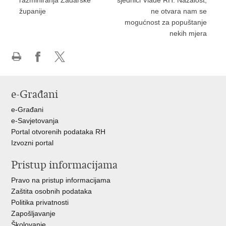
županije
ne otvara nam se
mogućnost za popuštanje
nekih mjera
Ispiši
Podijeli
Podijeli
stranicu
na
na
Facebooku
X-
e-Građani
u
e-Građani
e-Savjetovanja
Portal otvorenih podataka RH
Izvozni portal
Pristup informacijama
Pravo na pristup informacijama
Zaštita osobnih podataka
Politika privatnosti
Zapošljavanje
Školovanje