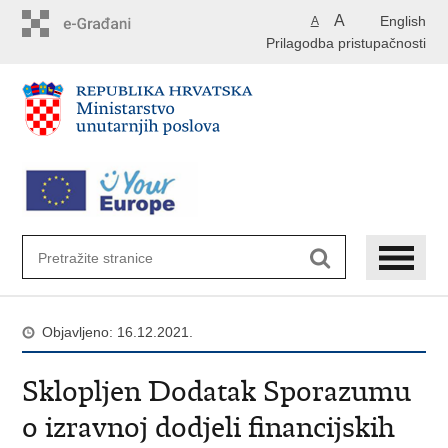
Preskoči
A
English
A
na
Prilagodba pristupačnosti
glavni
sadržaj
Objavljeno: 16.12.2021.
Sklopljen Dodatak Sporazumu
o izravnoj dodjeli financijskih