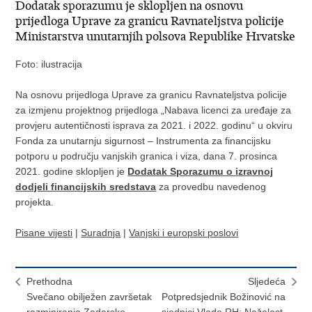
Dodatak sporazumu je sklopljen na osnovu
prijedloga Uprave za granicu Ravnateljstva policije
Ministarstva unutarnjih polsova Republike Hrvatske
Foto: ilustracija
Na osnovu prijedloga Uprave za granicu Ravnateljstva policije
za izmjenu projektnog prijedloga „Nabava licenci za uređaje za
provjeru autentičnosti isprava za 2021. i 2022. godinu“ u okviru
Fonda za unutarnju sigurnost – Instrumenta za financijsku
potporu u području vanjskih granica i viza, dana 7. prosinca
2021. godine sklopljen je
Dodatak Sporazumu o izravnoj
dodjeli financijskih sredstava
za provedbu navedenog
projekta.
Pisane vijesti
|
Suradnja
|
Vanjski i europski poslovi
Prethodna
Sljedeća
Svečano obilježen završetak
Potpredsjednik Božinović na
razminiranja Zadarske
sjednici Vlade RH: Nažalost,