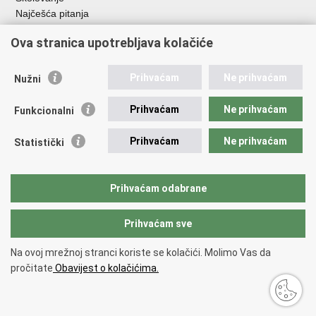
Najčešća pitanja
Važne poveznice
Ova stranica upotrebljava kolačiće
Aplikacije
Prihvaćam
Ne prihvaćam
Nužni
EMN Nacionalna kontaktna točka za Republiku Hrvatsku
Policijske uprave
Prihvaćam
Ne prihvaćam
Funkcionalni
Policijska akademija
Muzej policije
Prihvaćam
Ne prihvaćam
Statistički
Zaklada policijske solidarnosti
Sindikati
Udruge
Prihvaćam odabrane
Dom zdravlja MUP-a
Prihvaćam sve
Povratak na vrh
Na ovoj mrežnoj stranci koriste se kolačići. Molimo Vas da
Copyright © 2026 Ministarstvo unutarnjih poslova Republike Hrvatske.
pročitate
Obavijest o kolačićima.
Uvjeti korištenja
.
Izjava o pristupačnosti
.