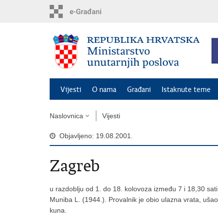
Preskoči
na
glavni
sadržaj
Vijesti
O nama
Građani
Istaknute teme
Naslovnica
Vijesti
Objavljeno: 19.08.2001.
Zagreb
u razdoblju od 1. do 18. kolovoza između 7 i 18,30 sat
Muniba L. (1944.). Provalnik je obio ulazna vrata, ušao i
kuna.