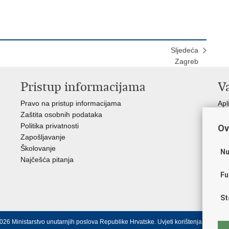
Sljedeća
Zagreb
Pristup informacijama
V
Pravo na pristup informacijama
Apl
Zaštita osobnih podataka
EMN
Politika privatnosti
Pol
Ov
Zapošljavanje
Pol
Školovanje
Muz
Nu
Najčešća pitanja
Zak
Sin
Fu
Ud
Dom
St
026 Ministarstvo unutarnjih poslova Republike Hrvatske.
Uvjeti korištenja
.
Izjava o 