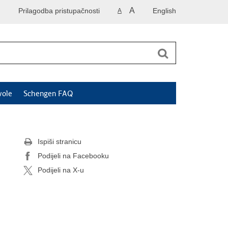
A
Prilagodba pristupačnosti
English
A
vole
Schengen FAQ
Ispiši stranicu
Podijeli na Facebooku
Podijeli na X-u