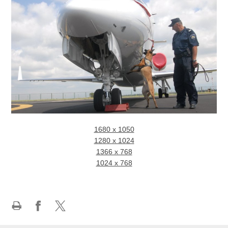
1680 x 1050
1280 x 1024
1366 x 768
1024 x 768
Ispiši
Podijeli
Podijeli
stranicu
na
na