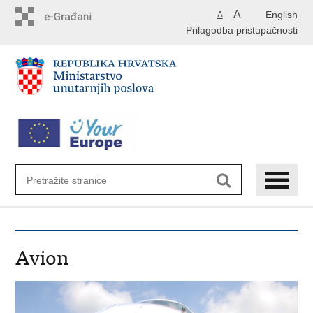
Preskoči
A
English
A
na
Prilagodba pristupačnosti
glavni
sadržaj
Avion