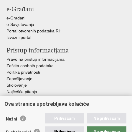
Facebooku
X-
e-Građani
u
e-Građani
e-Savjetovanja
Portal otvorenih podataka RH
Izvozni portal
Pristup informacijama
Pravo na pristup informacijama
Zaštita osobnih podataka
Politika privatnosti
Zapošljavanje
Školovanje
Najčešća pitanja
Važne poveznice
Ova stranica upotrebljava kolačiće
Aplikacije
Prihvaćam
Ne prihvaćam
Nužni
EMN Nacionalna kontaktna točka za Republiku Hrvatsku
Policijske uprave
Prihvaćam
Ne prihvaćam