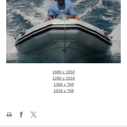
1680 x 1050
1280 x 1024
1366 x 768
1024 x 768
Ispiši
Podijeli
Podijeli
stranicu
na
na