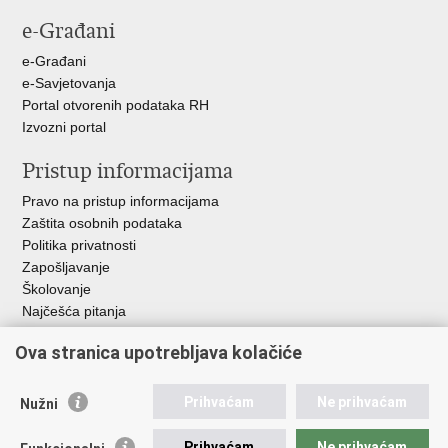
Facebooku
X-
e-Građani
u
e-Građani
e-Savjetovanja
Portal otvorenih podataka RH
Izvozni portal
Pristup informacijama
Pravo na pristup informacijama
Zaštita osobnih podataka
Politika privatnosti
Zapošljavanje
Školovanje
Najčešća pitanja
Važne poveznice
Ova stranica upotrebljava kolačiće
Aplikacije
Prihvaćam
Ne prihvaćam
Nužni
EMN Nacionalna kontaktna točka za Republiku Hrvatsku
Policijske uprave
Prihvaćam
Ne prihvaćam