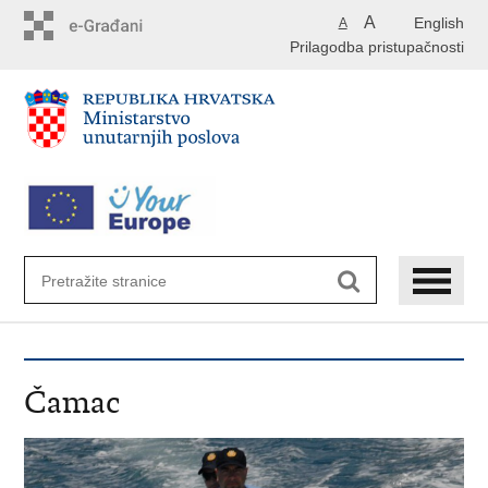
Preskoči
A
English
A
na
Prilagodba pristupačnosti
glavni
sadržaj
Čamac