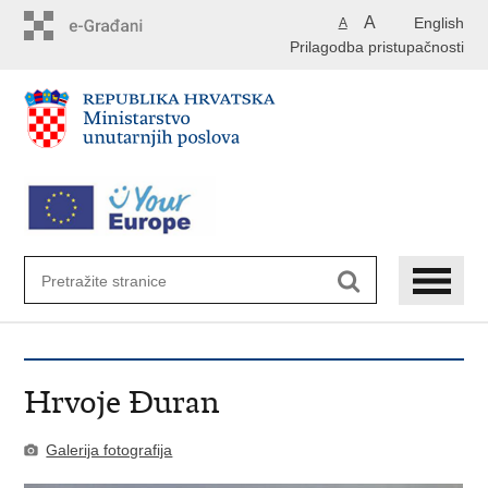
Preskoči
A
English
A
na
Prilagodba pristupačnosti
glavni
sadržaj
Hrvoje Đuran
Galerija fotografija