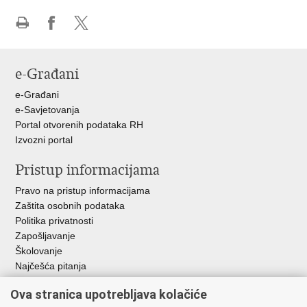
Ispiši
Podijeli
Podijeli
stranicu
na
na
Facebooku
X-
e-Građani
u
e-Građani
e-Savjetovanja
Portal otvorenih podataka RH
Izvozni portal
Pristup informacijama
Pravo na pristup informacijama
Zaštita osobnih podataka
Politika privatnosti
Zapošljavanje
Školovanje
Najčešća pitanja
Ova stranica upotrebljava kolačiće
Važne poveznice