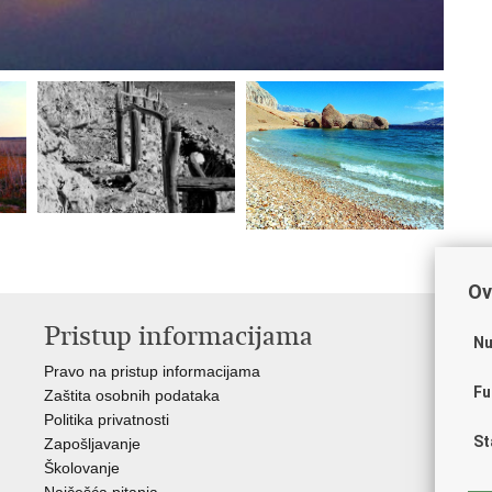
Ov
Pristup informacijama
V
Nu
Pravo na pristup informacijama
Apl
Fu
Zaštita osobnih podataka
EMN
Politika privatnosti
Pol
St
Zapošljavanje
Pol
Školovanje
Muz
Najčešća pitanja
Zak