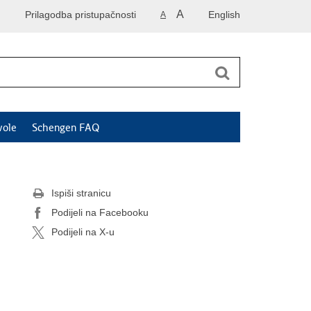
A
Prilagodba pristupačnosti
English
A
vole
Schengen FAQ
Ispiši stranicu
Podijeli na Facebooku
Podijeli na X-u