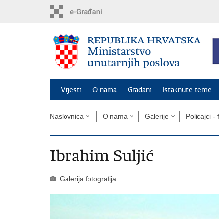
Preskoči
na
glavni
sadržaj
Vijesti
O nama
Građani
Istaknute teme
Naslovnica
O nama
Galerije
Policajci - 
Ibrahim Suljić
Galerija fotografija