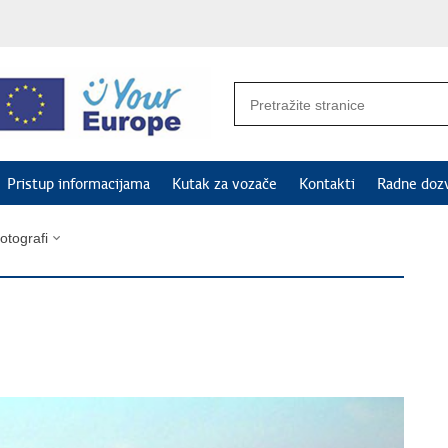
Pristup informacijama
Kutak za vozače
Kontakti
Radne doz
fotografi