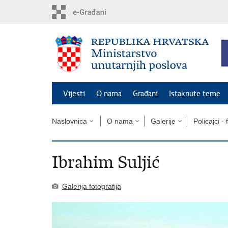
Preskoči
na
glavni
sadržaj
Vijesti
O nama
Građani
Istaknute teme
Naslovnica
O nama
Galerije
Policajci - 
Ibrahim Suljić
Galerija fotografija