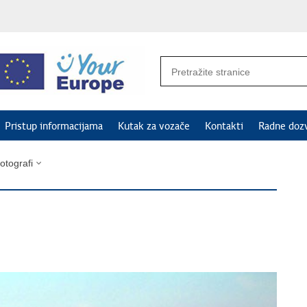
Pristup informacijama
Kutak za vozače
Kontakti
Radne doz
fotografi