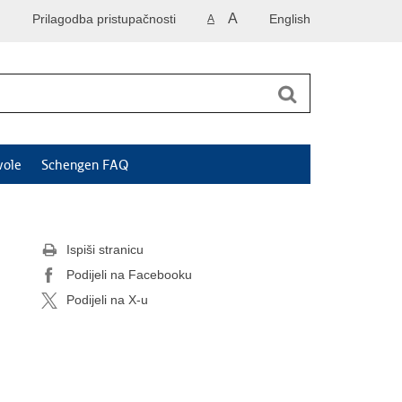
A
Prilagodba pristupačnosti
English
A
vole
Schengen FAQ
Ispiši stranicu
Podijeli na Facebooku
Podijeli na X-u