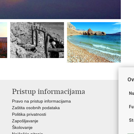
Ov
Pristup informacijama
V
Nu
Pravo na pristup informacijama
Apl
Fu
Zaštita osobnih podataka
EMN
Politika privatnosti
Pol
St
Zapošljavanje
Pol
Školovanje
Muz
Najčešća pitanja
Zak