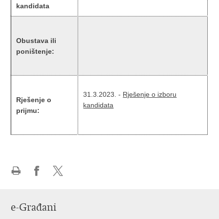
kandidata
Obustava ili
poništenje:
31.3.2023. -
Rješenje o izboru
Rješenje o
kandidata
prijmu:
Ispiši
Podijeli
Podijeli
stranicu
na
na
Facebooku
X-
e-Građani
u