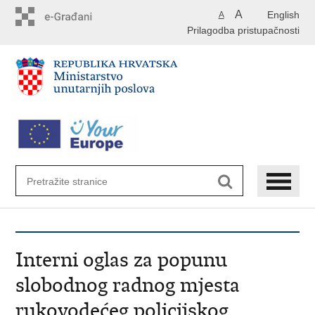
Preskoči
A
English
A
na
Prilagodba pristupačnosti
glavni
sadržaj
Interni oglas za popunu
slobodnog radnog mjesta
rukovodećeg policijskog