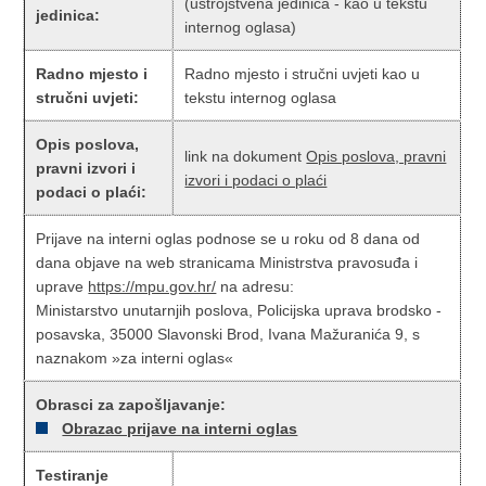
(ustrojstvena jedinica - kao u tekstu
jedinica:
internog oglasa)
Radno mjesto i
Radno mjesto i stručni uvjeti kao u
stručni uvjeti:
tekstu internog oglasa
Opis poslova,
link na dokument
Opis poslova, pravni
pravni izvori i
izvori i podaci o plaći
podaci o plaći:
Prijave na interni oglas podnose se u roku od 8 dana od
dana objave na web stranicama Ministrstva pravosuđa i
uprave
https://mpu.gov.hr/
na adresu:
Ministarstvo unutarnjih poslova, Policijska uprava brodsko -
posavska, 35000 Slavonski Brod, Ivana Mažuranića 9, s
naznakom »za interni oglas«
Obrasci za zapošljavanje:
Obrazac prijave na interni oglas
Testiranje