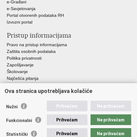
e-Građani
e-Savjetovanja
Portal otvorenih podataka RH
Izvozni portal
Pristup informacijama
Pravo na pristup informacijama
Zaštita osobnih podataka
Politika privatnosti
Zapošljavanje
Školovanje
Najčešća pitanja
Ova stranica upotrebljava kolačiće
Važne poveznice
Aplikacije
Prihvaćam
Ne prihvaćam
Nužni
EMN Nacionalna kontaktna točka za Republiku Hrvatsku
Policijske uprave
Prihvaćam
Ne prihvaćam
Funkcionalni
Policijska akademija
Muzej policije
Prihvaćam
Ne prihvaćam
Statistički
Zaklada policijske solidarnosti