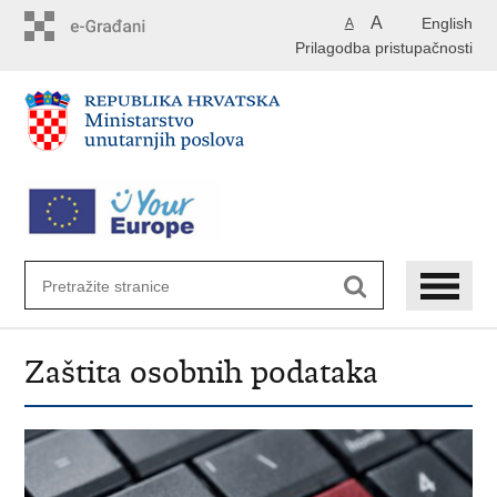
Preskoči
A
English
A
na
Prilagodba pristupačnosti
glavni
sadržaj
Zaštita osobnih podataka