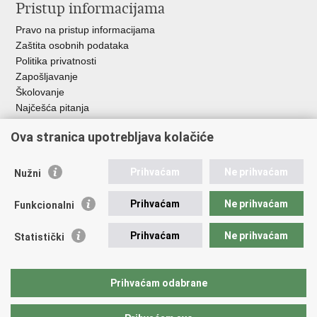
Pristup informacijama
Pravo na pristup informacijama
Zaštita osobnih podataka
Politika privatnosti
Zapošljavanje
Školovanje
Najčešća pitanja
Važne poveznice
Ova stranica upotrebljava kolačiće
Aplikacije
Prihvaćam
Ne prihvaćam
Nužni
EMN Nacionalna kontaktna točka za Republiku Hrvatsku
Policijske uprave
Prihvaćam
Ne prihvaćam
Funkcionalni
Policijska akademija
Muzej policije
Prihvaćam
Ne prihvaćam
Statistički
Zaklada policijske solidarnosti
Sindikati
Udruge
Prihvaćam odabrane
Dom zdravlja MUP-a