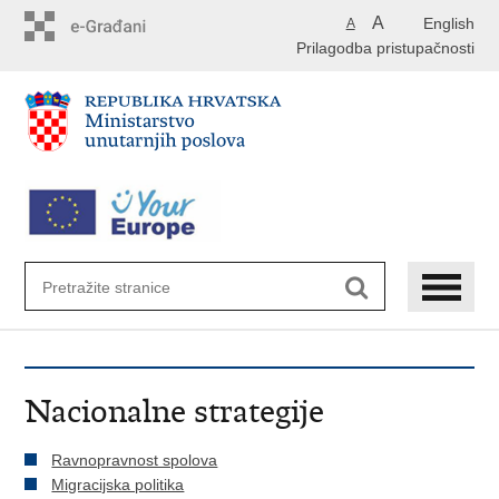
Preskoči
A
English
A
na
Prilagodba pristupačnosti
glavni
sadržaj
Nacionalne strategije
Ravnopravnost spolova
Migracijska politika