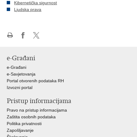
Kibernetička sigurnost
Ljudska prava
Ispiši
Podijeli
Podijeli
stranicu
na
na
Facebooku
X-
e-Građani
u
e-Građani
e-Savjetovanja
Portal otvorenih podataka RH
Izvozni portal
Pristup informacijama
Pravo na pristup informacijama
Zaštita osobnih podataka
Politika privatnosti
Zapošljavanje