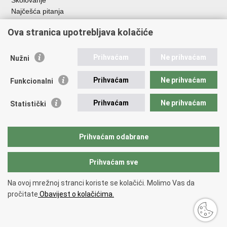
Školovanje
Najčešća pitanja
Ova stranica upotrebljava kolačiće
Važne poveznice
Aplikacije
Prihvaćam
Ne prihvaćam
Nužni
EMN Nacionalna kontaktna točka za Republiku Hrvatsku
Policijske uprave
Prihvaćam
Ne prihvaćam
Funkcionalni
Policijska akademija
Muzej policije
Prihvaćam
Ne prihvaćam
Statistički
Zaklada policijske solidarnosti
Sindikati
Udruge
Prihvaćam odabrane
Dom zdravlja MUP-a
Prihvaćam sve
Povratak na vrh
Na ovoj mrežnoj stranci koriste se kolačići. Molimo Vas da
Copyright © 2026 Ministarstvo unutarnjih poslova Republike Hrvatske.
pročitate
Obavijest o kolačićima.
Uvjeti korištenja
.
Izjava o pristupačnosti
.