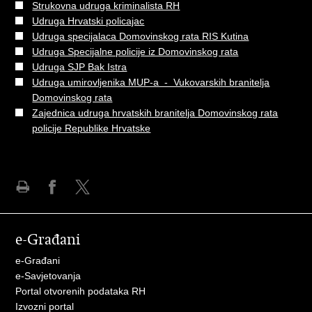
Strukovna udruga kriminalista RH
Udruga Hrvatski policajac
Udruga specijalaca Domovinskog rata RIS Kutina
Udruga Specijalne policije iz Domovinskog rata
Udruga SJP Bak Istra
Udruga umirovljenika MUP-a - Vukovarskih branitelja
Domovinskog rata
Zajednica udruga hrvatskih branitelja Domovinskog rata
policije Republike Hrvatske
Ispiši
Podijeli
Podijeli
stranicu
na
na
Facebooku
X-
e-Građani
u
e-Građani
e-Savjetovanja
Portal otvorenih podataka RH
Izvozni portal