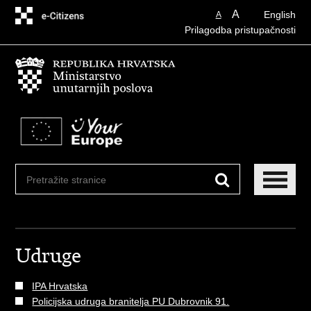
Preskoči
A
English
A
na
Prilagodba pristupačnosti
glavni
sadržaj
Udruge
IPA Hrvatska
Policijska udruga branitelja PU Dubrovnik 91.