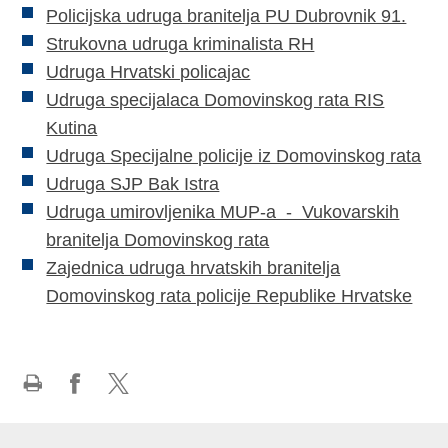
Policijska udruga branitelja PU Dubrovnik 91.
Strukovna udruga kriminalista RH
Udruga Hrvatski policajac
Udruga specijalaca Domovinskog rata RIS
Kutina
Udruga Specijalne policije iz Domovinskog rata
Udruga SJP Bak Istra
Udruga umirovljenika MUP-a - Vukovarskih
branitelja Domovinskog rata
Zajednica udruga hrvatskih branitelja
Domovinskog rata policije Republike Hrvatske
Ispiši
Podijeli
Podijeli
stranicu
na
na