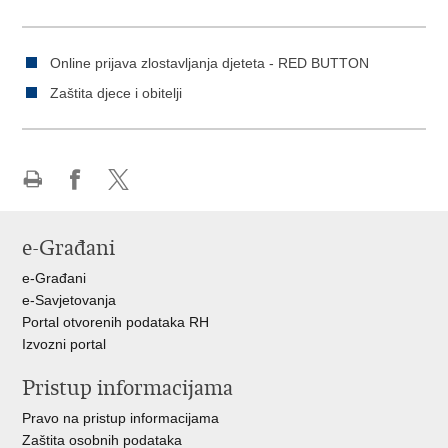
Online prijava zlostavljanja djeteta - RED BUTTON
Zaštita djece i obitelji
Ispiši
Podijeli
Podijeli
stranicu
na
na
e-Građani
Facebooku
X-
u
e-Građani
e-Savjetovanja
Portal otvorenih podataka RH
Izvozni portal
Pristup informacijama
Pravo na pristup informacijama
Zaštita osobnih podataka