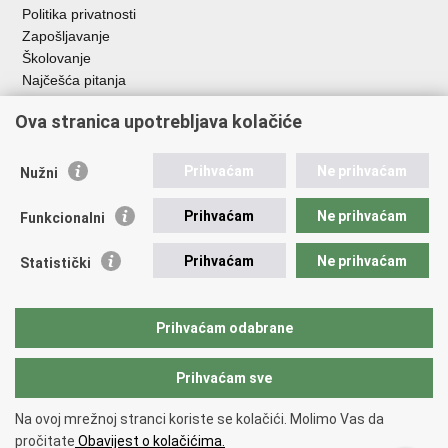
Politika privatnosti
Zapošljavanje
Školovanje
Najčešća pitanja
Ova stranica upotrebljava kolačiće
Važne poveznice
Aplikacije
Prihvaćam
Ne prihvaćam
Nužni
EMN Nacionalna kontaktna točka za Republiku Hrvatsku
Policijske uprave
Prihvaćam
Ne prihvaćam
Funkcionalni
Policijska akademija
Muzej policije
Prihvaćam
Ne prihvaćam
Statistički
Zaklada policijske solidarnosti
Sindikati
Udruge
Prihvaćam odabrane
Dom zdravlja MUP-a
Prihvaćam sve
Povratak na vrh
Na ovoj mrežnoj stranci koriste se kolačići. Molimo Vas da
Copyright © 2026 Ministarstvo unutarnjih poslova Republike Hrvatske.
pročitate
Obavijest o kolačićima.