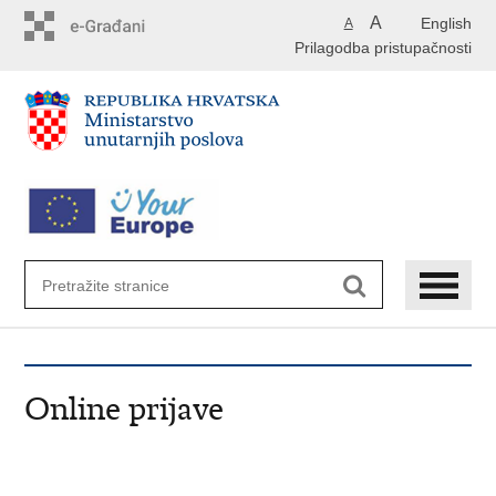
Preskoči
A
English
A
na
Prilagodba pristupačnosti
glavni
sadržaj
Online prijave