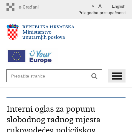
Preskoči
A
English
A
na
Prilagodba pristupačnosti
glavni
sadržaj
Interni oglas za popunu
slobodnog radnog mjesta
rukovodećeg policijskog