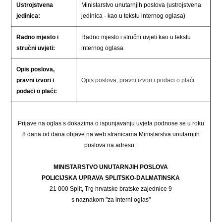
Ustrojstvena
Ministarstvo unutarnjih poslova (ustrojstvena
jedinica:
jedinica - kao u tekstu internog oglasa)
Radno mjesto i
Radno mjesto i stručni uvjeti kao u tekstu
stručni uvjeti:
internog oglasa
Opis poslova,
pravni izvori i
Opis poslova, pravni izvori i podaci o plaći
podaci o plaći:
Prijave na oglas s dokazima o ispunjavanju uvjeta podnose se u roku
8 dana od dana objave na web stranicama Ministarstva unutarnjih
poslova na adresu:
MINISTARSTVO UNUTARNJIH POSLOVA
POLICIJSKA UPRAVA SPLITSKO-DALMATINSKA
21 000 Split, Trg hrvatske bratske zajednice 9
s naznakom "za interni oglas"