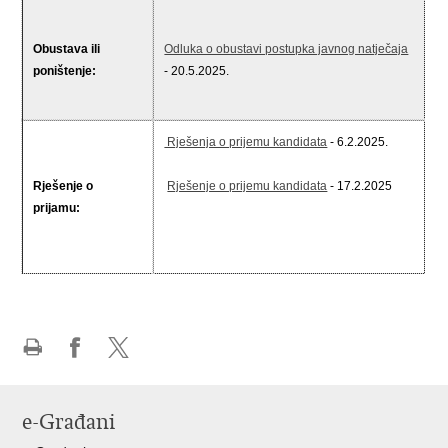
Obustava ili
Odluka o obustavi postupka javnog natječaja
poništenje:
- 20.5.2025.
Rješenja o prijemu kandidata
- 6.2.2025.
Rješenje o
Rješenje o prijemu kandidata
- 17.2.2025
prijamu:
Ispiši
Podijeli
Podijeli
stranicu
na
na
Facebooku
X-
e-Građani
u