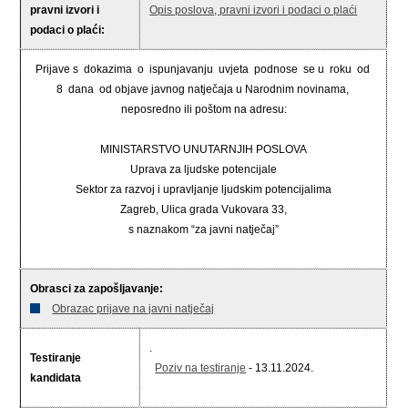
pravni izvori i
Opis poslova, pravni izvori i podaci o plaći
podaci o plaći:
Prijave s dokazima o ispunjavanju uvjeta podnose se u roku od
8 dana od objave javnog natječaja u Narodnim novinama,
neposredno ili poštom na adresu:
MINISTARSTVO UNUTARNJIH POSLOVA
Uprava za ljudske potencijale
Sektor za razvoj i upravljanje ljudskim potencijalima
Zagreb, Ulica grada Vukovara 33,
s naznakom “za javni natječaj”
Obrasci za zapošljavanje:
Obrazac prijave na javni natječaj
.
Testiranje
Poziv na testiranje
- 13.11.2024.
kandidata