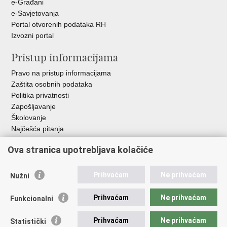
e-Građani
e-Savjetovanja
Portal otvorenih podataka RH
Izvozni portal
Pristup informacijama
Pravo na pristup informacijama
Zaštita osobnih podataka
Politika privatnosti
Zapošljavanje
Školovanje
Najčešća pitanja
Ova stranica upotrebljava kolačiće
Važne poveznice
Aplikacije
Prihvaćam
Ne prihvaćam
Nužni
EMN Nacionalna kontaktna točka za Republiku Hrvatsku
Policijske uprave
Prihvaćam
Ne prihvaćam
Funkcionalni
Policijska akademija
Muzej policije
Prihvaćam
Ne prihvaćam
Statistički
Zaklada policijske solidarnosti