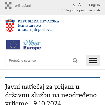
Preskoči
A
English
A
na
Prilagodba pristupačnosti
glavni
sadržaj
Javni natječaj za prijam u
državnu službu na neodređeno
vrijeme - 9.10.2024.