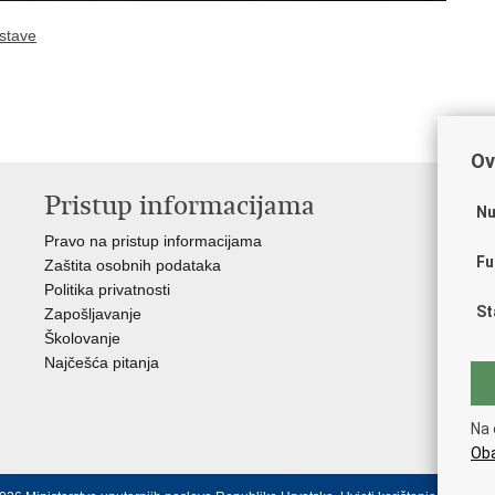
ustave
Ov
Pristup informacijama
V
Nu
Pravo na pristup informacijama
Apl
Fu
Zaštita osobnih podataka
EMN
Politika privatnosti
Pol
St
Zapošljavanje
Pol
Školovanje
Muz
Najčešća pitanja
Zak
Sin
Ud
Na 
Dom
Oba