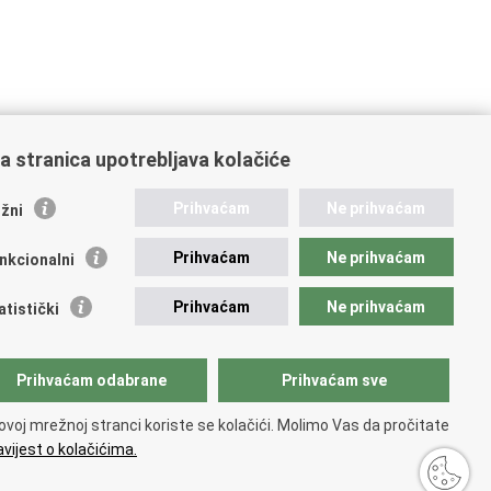
a stranica upotrebljava kolačiće
ažne poveznice
Prihvaćam
Ne prihvaćam
žni
ikacije
Prihvaćam
Ne prihvaćam
nkcionalni
 Nacionalna kontaktna točka za Republiku Hrvatsku
icijske uprave
Prihvaćam
Ne prihvaćam
atistički
icijska akademija
ej policije
lada policijske solidarnosti
Prihvaćam odabrane
Prihvaćam sve
dikati
ruge
ovoj mrežnoj stranci koriste se kolačići. Molimo Vas da pročitate
 zdravlja MUP-a
vijest o kolačićima.