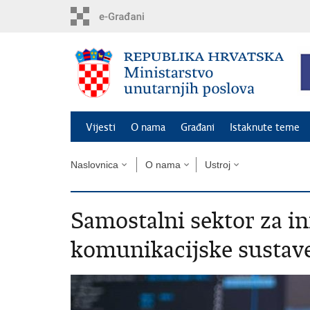
Preskoči
na
glavni
sadržaj
Vijesti
O nama
Građani
Istaknute teme
Naslovnica
O nama
Ustroj
Samostalni sektor za in
komunikacijske sustav