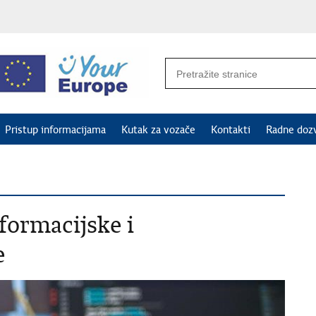
Pristup informacijama
Kutak za vozače
Kontakti
Radne doz
formacijske i
e