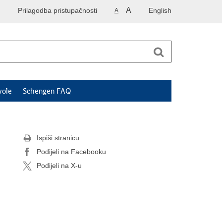
A
Prilagodba pristupačnosti
English
A
vole
Schengen FAQ
Ispiši stranicu
Podijeli na Facebooku
Podijeli na X-u