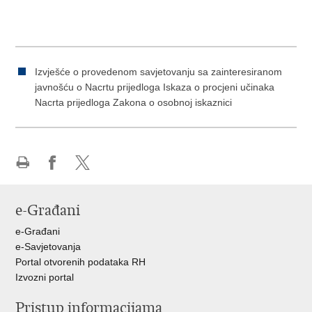
Izvješće o provedenom savjetovanju sa zainteresiranom
javnošću o Nacrtu prijedloga Iskaza o procjeni učinaka
Nacrta prijedloga Zakona o osobnoj iskaznici
Ispiši
Podijeli
Podijeli
stranicu
na
na
e-Građani
Facebooku
X-
u
e-Građani
e-Savjetovanja
Portal otvorenih podataka RH
Izvozni portal
Pristup informacijama