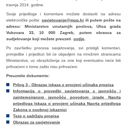
travnja 2014. godine.
Svoje prijedloge i komentare možete dostaviti na adresu
elektroničke pošte:
savjetovanje@mup.hr
ili putem pošte na
adresu: Ministarstvo unutarnjih poslova, Ulica grada
Vukovara 33, 10 000 Zagreb, putem obrasca za
sudjelovanje koji možete preuzeti
ovdje
.
Po završetku procesa savjetovanja, svi pristigli komentari,
primjedbe i prijedlozi bit će objavljeni na mrežnim stranicama
Ministarstva, uz obrazloženja za one koji eventualno neće biti
prihvaćeni o tome zašto nisu prihvaćeni.
Preuzmite dokumente:
Prilog 3 - Obrazac iskaza o procjeni učinaka propisa
Informacija o provedbi savjetovanja s javnošću i
zainteresiranom javnošću povodom izrade Nacrta
prijedloga Iskaza o procjeni učinaka Nacrta prijedloga
Zakona o osobnoj iskaznici
Teze o sadržaju propisa
Obrazac za savjetovanje