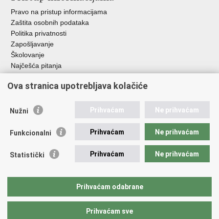
Pravo na pristup informacijama
Zaštita osobnih podataka
Politika privatnosti
Zapošljavanje
Školovanje
Najčešća pitanja
Ova stranica upotrebljava kolačiće
Važne poveznice
Aplikacije
Prihvaćam
Ne prihvaćam
Nužni
EMN Nacionalna kontaktna točka za Republiku Hrvatsku
Policijske uprave
Prihvaćam
Ne prihvaćam
Funkcionalni
Policijska akademija
Muzej policije
Prihvaćam
Ne prihvaćam
Statistički
Zaklada policijske solidarnosti
Sindikati
Udruge
Prihvaćam odabrane
Dom zdravlja MUP-a
Prihvaćam sve