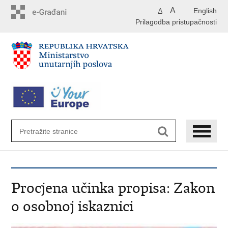
Preskoči
A
English
A
na
Prilagodba pristupačnosti
glavni
sadržaj
Procjena učinka propisa: Zakon
o osobnoj iskaznici