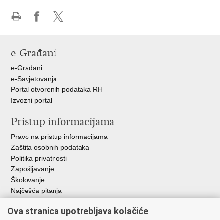
Ispiši
Podijeli
Podijeli
stranicu
na
na
Facebooku
X-
e-Građani
u
e-Građani
e-Savjetovanja
Portal otvorenih podataka RH
Izvozni portal
Pristup informacijama
Pravo na pristup informacijama
Zaštita osobnih podataka
Politika privatnosti
Zapošljavanje
Školovanje
Najčešća pitanja
Ova stranica upotrebljava kolačiće
Važne poveznice