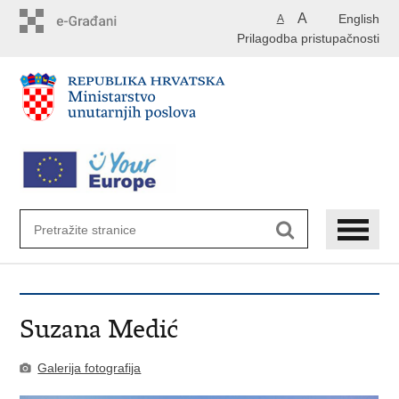
Preskoči
A
English
A
na
Prilagodba pristupačnosti
glavni
sadržaj
Suzana Medić
Galerija fotografija