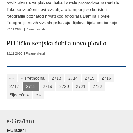
novih vizuala za plakate, letke i ostale promotivne materijale.
Tako su izrađeni novi vizuali, a u kampanji se koriste i
fotografije poznatog hrvatskog fotografa Damira Hoyke.
Fotografije novih vizuala prikazuju dijelove tijela osoba koje
22.11.2010. | Pisane vijesti
PU ličko-senjska dobila novo plovilo
22.11.2010. | Pisane vijesti
««
« Prethodna
2713
2714
2715
2716
2717
2718
2719
2720
2721
2722
Sljedeća »
»»
e-Građani
e-Građani