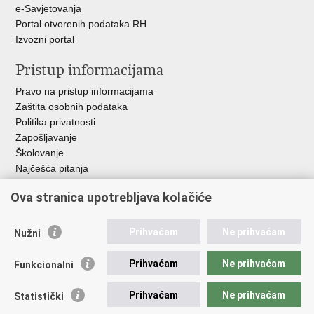
e-Savjetovanja
Portal otvorenih podataka RH
Izvozni portal
Pristup informacijama
Pravo na pristup informacijama
Zaštita osobnih podataka
Politika privatnosti
Zapošljavanje
Školovanje
Najčešća pitanja
Ova stranica upotrebljava kolačiće
Važne poveznice
Aplikacije
Prihvaćam
Ne prihvaćam
Nužni
EMN Nacionalna kontaktna točka za Republiku Hrvatsku
Policijske uprave
Prihvaćam
Ne prihvaćam
Funkcionalni
Policijska akademija
Muzej policije
Prihvaćam
Ne prihvaćam
Statistički
Zaklada policijske solidarnosti
Sindikati