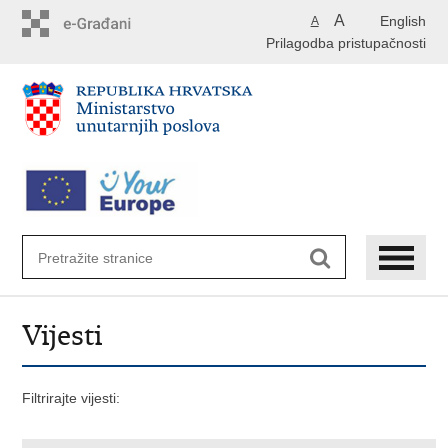
Preskoči
A
English
A
na
Prilagodba pristupačnosti
glavni
sadržaj
Vijesti
Filtrirajte vijesti: