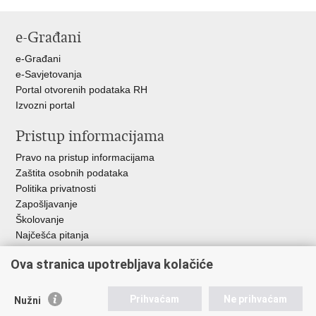
stranicu
na
na
Facebooku
X-
e-Građani
u
e-Građani
e-Savjetovanja
Portal otvorenih podataka RH
Izvozni portal
Pristup informacijama
Pravo na pristup informacijama
Zaštita osobnih podataka
Politika privatnosti
Zapošljavanje
Školovanje
Najčešća pitanja
Važne poveznice
Ova stranica upotrebljava kolačiće
Aplikacije
Prihvaćam
Ne prihvaćam
Nužni
EMN Nacionalna kontaktna točka za Republiku Hrvatsku