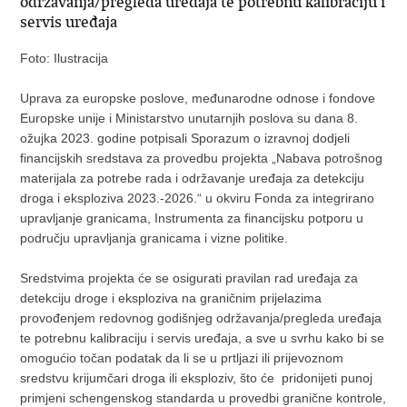
održavanja/pregleda uređaja te potrebnu kalibraciju i
servis uređaja
Foto: Ilustracija
Uprava za europske poslove, međunarodne odnose i fondove
Europske unije i Ministarstvo unutarnjih poslova su dana 8.
ožujka 2023. godine potpisali Sporazum o izravnoj dodjeli
financijskih sredstava za provedbu projekta „Nabava potrošnog
materijala za potrebe rada i održavanje uređaja za detekciju
droga i eksploziva 2023.-2026.“ u okviru Fonda za integrirano
upravljanje granicama, Instrumenta za financijsku potporu u
području upravljanja granicama i vizne politike.
Sredstvima projekta će se osigurati pravilan rad uređaja za
detekciju droge i eksploziva na graničnim prijelazima
provođenjem redovnog godišnjeg održavanja/pregleda uređaja
te potrebnu kalibraciju i servis uređaja, a sve u svrhu kako bi se
omogućio točan podatak da li se u prtljazi ili prijevoznom
sredstvu krijumčari droga ili eksploziv, što će pridonijeti punoj
primjeni schengenskog standarda u provedbi granične kontrole,