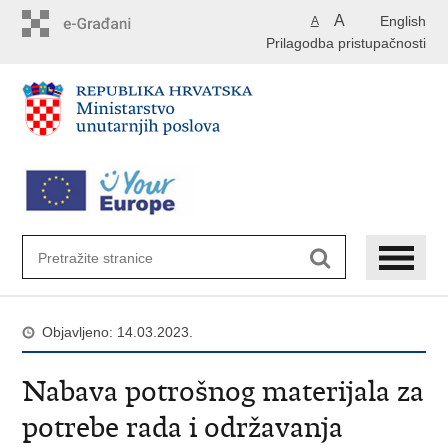
Preskoči
A
English
A
na
Prilagodba pristupačnosti
glavni
sadržaj
Objavljeno: 14.03.2023.
Nabava potrošnog materijala za
potrebe rada i održavanja