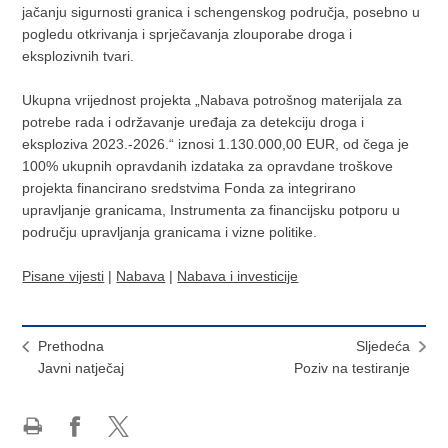
jačanju sigurnosti granica i schengenskog područja, posebno u
pogledu otkrivanja i sprječavanja zlouporabe droga i
eksplozivnih tvari.
Ukupna vrijednost projekta „Nabava potrošnog materijala za
potrebe rada i održavanje uređaja za detekciju droga i
eksploziva 2023.-2026.“ iznosi 1.130.000,00 EUR, od čega je
100% ukupnih opravdanih izdataka za opravdane troškove
projekta financirano sredstvima Fonda za integrirano
upravljanje granicama, Instrumenta za financijsku potporu u
području upravljanja granicama i vizne politike.
Pisane vijesti
|
Nabava
|
Nabava i investicije
Prethodna
Sljedeća
Javni natječaj
Poziv na testiranje
Ispiši
Podijeli
Podijeli