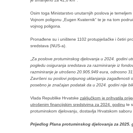
je smanjeno za 42,8 km
.
Osim toga Ministarstvo unutarnjih poslova je temeljem
Vojnom poligonu „Eugen Kvaternik“ te je na tom područ
vojnog poligona.
Pronađene su i uništene 1102 protupješačke i četiri p
sredstava (NUS-a).
„
Za poslove protuminskog djelovanja u 2024. godini ut
pogledu osiguranja sredstava za razminiranje iz fondo
razminiranje je utrošeno 20.905.949 eura, odnosno 31,
Završeni su poslovi potpunog uklanjanja zagađenosti o
posebno je značajan podatak da u 2024. godini nije bi
Vlada Republike Hrvatske
zaključkom je prihvatila pri
utrošenim financijskim sredstvima za 2024. godinu
te s
protuminskom djelovanju, dostavlja Hrvatskom saboru 
Prijedlog Plana protuminskog djelovanja za 2025.