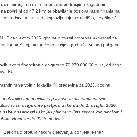
 i razminiranja na svim preostalim područjima zagađenim
2
 na površini od 47,2 km
te obavljanje poslova razminiranja na
m sredstvima, uslijed eksplozija vojnih skladišta, površine 2,1
 MUP će tijekom 2025. godine provesti potrebne aktivnosti za
poligona Slunj, nakon čega bi cijelo područje vojnog poligona
.
 svih izvora financiranja osigurano 76.270.000,00 eura, od čega
dova EU.
azminiranja vojnih lokacija i/ili građevina za 2025. godinu.
obuhvatili smo obavljanje poslova razminiranja na svim
atske te su
osigurane pretpostavke da do 1. ožujka 2026.
minske opasnosti
kako je i planirano Ottawskom konvencijom i
blike Hrvatske do 2026. godine
“.
4. Zakona o protuminskom djelovanju, donijela je
Plan