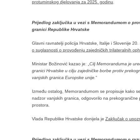
protuminskog djelovanja za 2025. godinu
.
Prijedlog zaključka u vezi s Memorandumom o provo
granici Republike Hrvatske
Glavni ravnatelji policija Hrvatske, Italije i Slovenije 2
o suglasnosti o provođenju zajedničkih trilateralnih op
Ministar Božinović kazao je: „
Cilj Memoranduma je uredi
granici Hrvatske u cilju zajedničke borbe protiv preko
vanjskih granica Europske unije.
“
Između ostalog, Memorandumom se propisuje kako se z
nadzor vanjskih granica, odgovorilo na prekogranične p
prostora.
Vlada Republike Hrvatske donijela je
Zaključak o upo
Prijedlog zaključka u vezi s Memorandumom o raz