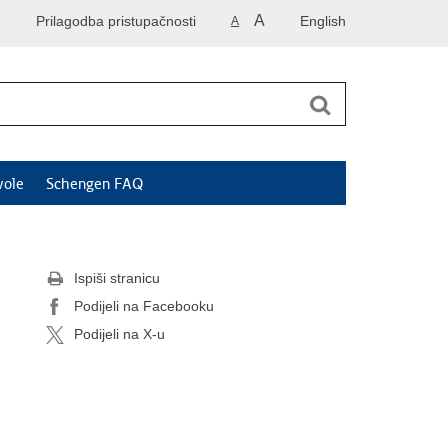
A
Prilagodba pristupačnosti
English
A
vole
Schengen FAQ
Ispiši stranicu
Podijeli na Facebooku
Podijeli na X-u