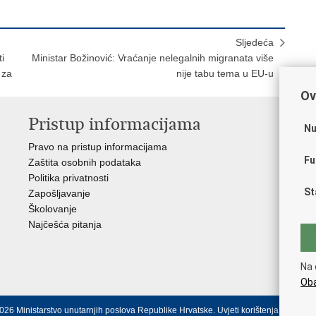
Sljedeća
i
Ministar Božinović: Vraćanje nelegalnih migranata više
 za
nije tabu tema u EU-u
Ov
Pristup informacijama
V
Nu
Pravo na pristup informacijama
Apl
Fu
Zaštita osobnih podataka
EMN
Politika privatnosti
Pol
St
Zapošljavanje
Pol
Školovanje
Muz
Najčešća pitanja
Zak
Sin
Ud
Na 
Dom
Oba
026 Ministarstvo unutarnjih poslova Republike Hrvatske.
Uvjeti korištenja
.
Izjava o 