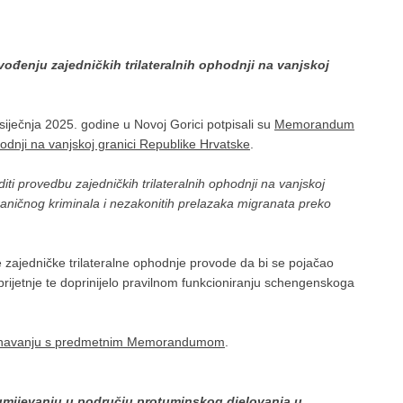
đenju zajedničkih trilateralnih ophodnji na vanjskoj
0. siječnja 2025. godine u Novoj Gorici potpisali su
Memorandum
hodnji na vanjskoj granici Republike Hrvatske
.
ti provedbu zajedničkih trilateralnih ophodnji na vanjskoj
graničnog kriminala i nezakonitih prelazaka migranata preko
ajedničke trilateralne ophodnje provode da bi se pojačao
rijetnje te doprinijelo pravilnom funkcioniranju schengenskoga
znavanju s predmetnim Memorandumom
.
umijevanju u području protuminskog djelovanja u