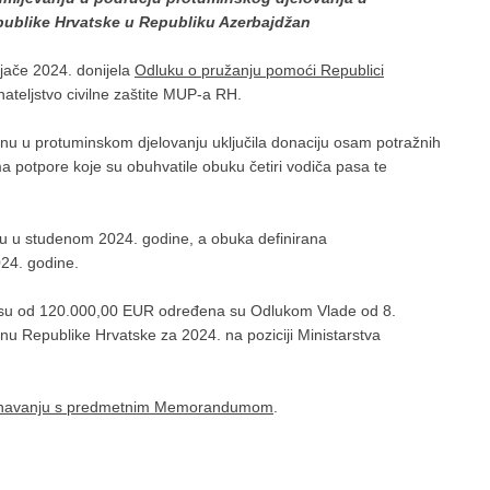
Republike Hrvatske u Republiku Azerbajdžan
ljače 2024. donijela
Odluku o pružanju pomoći Republici
teljstvo civilne zaštite MUP-a RH.
anu u protuminskom djelovanju uključila donaciju osam potražnih
a potpore koje su obuhvatile obuku četiri vodiča pasa te
u u studenom 2024. godine, a obuka definirana
4. godine.
su od 120.000,00 EUR određena su Odlukom Vlade od 8.
nu Republike Hrvatske za 2024. na poziciji Ministarstva
znavanju s predmetnim Memorandumom
.