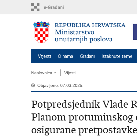
Preskoči
na
glavni
sadržaj
Vijesti
O nama
Građani
Istaknute teme
Naslovnica
Vijesti
Objavljeno: 07.03.2025.
Potpredsjednik Vlade R
Planom protuminskog d
osigurane pretpostavke 