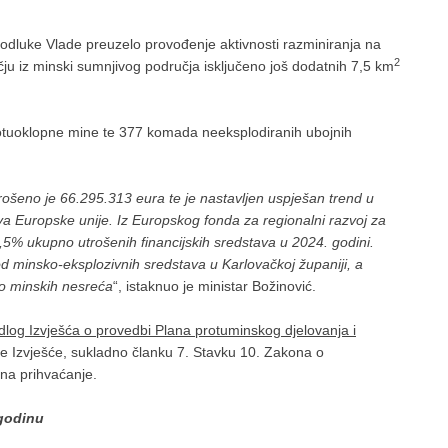
 odluke Vlade preuzelo provođenje aktivnosti razminiranja na
2
ju iz minski sumnjivog područja isključeno još dodatnih 7,5 km
rotuoklopne mine te 377 komada neeksplodiranih ubojnih
rošeno je 66.295.313 eura te je nastavljen uspješan trend u
va Europske unije. Iz Europskog fonda za regionalni razvoj za
5% ukupno utrošenih financijskih sredstava u 2024. godini.
d minsko-eksplozivnih sredstava u Karlovačkoj županiji, a
lo minskih nesreća
“, istaknuo je ministar Božinović.
jedlog Izvješća o provedbi Plana protuminskog djelovanja i
e Izvješće, sukladno članku 7. Stavku 10. Zakona o
na prihvaćanje.
 godinu