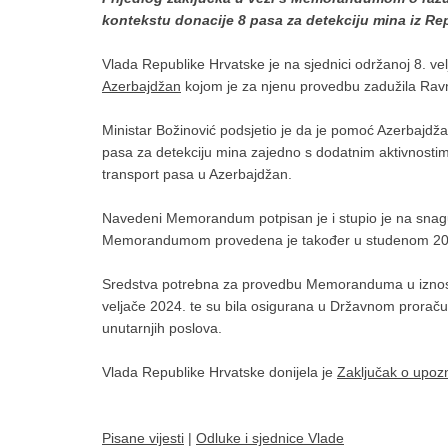
kontekstu donacije 8 pasa za detekciju mina iz 
Vlada Republike Hrvatske je na sjednici održanoj 8. ve
Azerbajdžan
kojom je za njenu provedbu zadužila Ravna
Ministar Božinović podsjetio je da je pomoć Azerbajdž
pasa za detekciju mina zajedno s dodatnim aktivnostim
transport pasa u Azerbajdžan.
Navedeni Memorandum potpisan je i stupio je na snag
Memorandumom provedena je također u studenom 202
Sredstva potrebna za provedbu Memoranduma u izno
veljače 2024. te su bila osigurana u Državnom proraču
unutarnjih poslova.
Vlada Republike Hrvatske donijela je
Zaključak o upo
Pisane vijesti
|
Odluke i sjednice Vlade