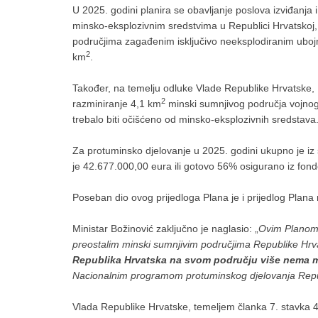
U 2025. godini planira se obavljanje poslova izviđanja
minsko-eksplozivnim sredstvima u Republici Hrvatskoj,
područjima zagađenim isključivo neeksplodiranim ubojni
2
km
.
Također, na temelju odluke Vlade Republike Hrvatske,
2
razminiranje 4,1 km
minski sumnjivog područja vojnog 
trebalo biti očišćeno od minsko-eksplozivnih sredstava
Za protuminsko djelovanje u 2025. godini ukupno je iz
je 42.677.000,00 eura ili gotovo 56% osigurano iz fon
Poseban dio ovog prijedloga Plana je i prijedlog Plana r
Ministar Božinović zaključno je naglasio: „
Ovim Planom 
preostalim minski sumnjivim područjima Republike Hrv
Republika Hrvatska na svom području više nema 
Nacionalnim programom protuminskog djelovanja Repu
Vlada Republike Hrvatske, temeljem članka 7. stavka 