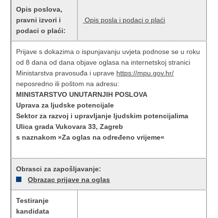
Opis poslova,
pravni izvori i
Opis posla i podaci o plaći
podaci o plaći:
Prijave s dokazima o ispunjavanju uvjeta podnose se u roku
od 8 dana od dana objave oglasa na internetskoj stranici
Ministarstva pravosuđa i uprave
https://mpu.gov.hr/
neposredno ili poštom na adresu:
MINISTARSTVO UNUTARNJIH POSLOVA
Uprava za ljudske potencijale
Sektor za razvoj i upravljanje ljudskim potencijalima
Ulica grada Vukovara 33, Zagreb
s naznakom »Za oglas na određeno vrijeme«
Obrasci za zapošljavanje:
Obrazac prijave na oglas
Testiranje
kandidata