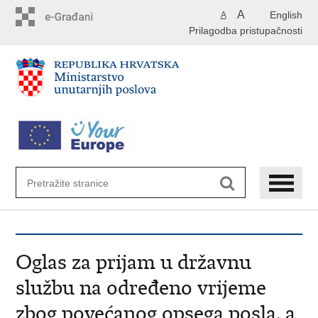
Preskoči
A
English
A
na
Prilagodba pristupačnosti
glavni
sadržaj
Oglas za prijam u državnu
službu na određeno vrijeme
zbog povećanog opsega posla, a