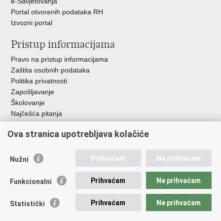
e-Savjetovanja
Portal otvorenih podataka RH
Izvozni portal
Pristup informacijama
Pravo na pristup informacijama
Zaštita osobnih podataka
Politika privatnosti
Zapošljavanje
Školovanje
Najčešća pitanja
Ova stranica upotrebljava kolačiće
Važne poveznice
Aplikacije
Prihvaćam
Ne prihvaćam
Nužni
EMN Nacionalna kontaktna točka za Republiku Hrvatsku
Policijske uprave
Prihvaćam
Ne prihvaćam
Funkcionalni
Policijska akademija
Muzej policije
Prihvaćam
Ne prihvaćam
Statistički
Zaklada policijske solidarnosti
Sindikati