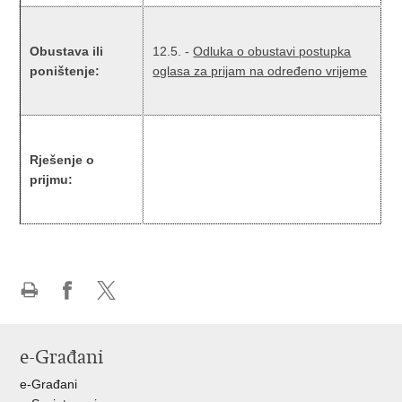
Obustava ili
12.5. -
Odluka o obustavi postupka
poništenje:
oglasa za prijam na određeno vrijeme
Rješenje o
prijmu:
Ispiši
Podijeli
Podijeli
stranicu
na
na
Facebooku
X-
e-Građani
u
e-Građani