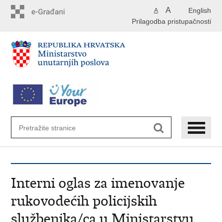
Preskoči
A
English
A
na
Prilagodba pristupačnosti
glavni
sadržaj
Interni oglas za imenovanje
rukovodećih policijskih
službenika/ca u Ministarstvu