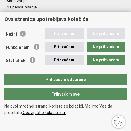
Školovanje
Najčešća pitanja
Ova stranica upotrebljava kolačiće
Važne poveznice
Aplikacije
Prihvaćam
Ne prihvaćam
Nužni
EMN Nacionalna kontaktna točka za Republiku Hrvatsku
Policijske uprave
Prihvaćam
Ne prihvaćam
Funkcionalni
Policijska akademija
Muzej policije
Prihvaćam
Ne prihvaćam
Statistički
Zaklada policijske solidarnosti
Sindikati
Udruge
Prihvaćam odabrane
Dom zdravlja MUP-a
Prihvaćam sve
Povratak na vrh
Na ovoj mrežnoj stranci koriste se kolačići. Molimo Vas da
Copyright © 2026 Ministarstvo unutarnjih poslova Republike Hrvatske.
pročitate
Obavijest o kolačićima.
Uvjeti korištenja
.
Izjava o pristupačnosti
.