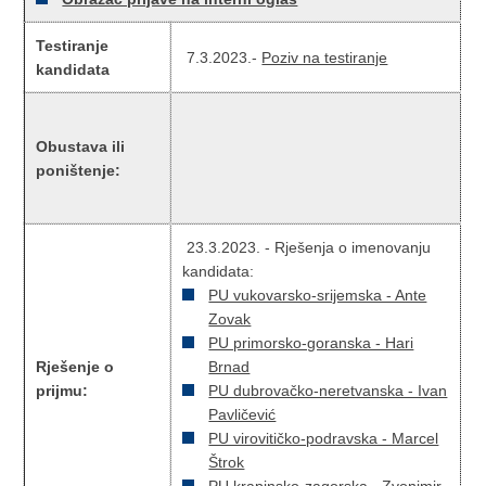
Testiranje
7.3.2023.-
Poziv na testiranje
kandidata
Obustava ili
poništenje:
23.3.2023. - Rješenja o imenovanju
kandidata:
PU vukovarsko-srijemska - Ante
Zovak
PU primorsko-goranska - Hari
Rješenje o
Brnad
prijmu:
PU dubrovačko-neretvanska - Ivan
Pavličević
PU virovitičko-podravska - Marcel
Štrok