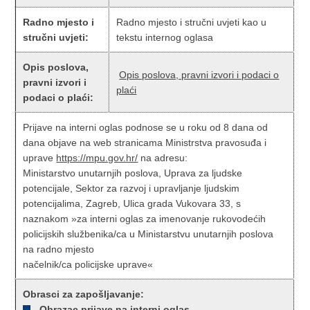
Radno mjesto i
Radno mjesto i stručni uvjeti kao u
stručni uvjeti:
tekstu internog oglasa
Opis poslova,
Opis poslova, pravni izvori i podaci o
pravni izvori i
plaći
podaci o plaći:
Prijave na interni oglas podnose se u roku od 8 dana od
dana objave na web stranicama Ministrstva pravosuđa i
uprave
https://mpu.gov.hr/
na adresu:
Ministarstvo unutarnjih poslova, Uprava za ljudske
potencijale, Sektor za razvoj i upravljanje ljudskim
potencijalima, Zagreb, Ulica grada Vukovara 33, s
naznakom »za interni oglas za imenovanje rukovodećih
policijskih službenika/ca u Ministarstvu unutarnjih poslova
na radno mjesto
načelnik/ca policijske uprave«
Obrasci za zapošljavanje:
Obrazac prijave na interni oglas