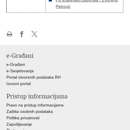
PU krapinsko-zagorska - Zvonimir
Petrović
Ispiši
Podijeli
Podijeli
stranicu
na
na
Facebooku
X-
e-Građani
u
e-Građani
e-Savjetovanja
Portal otvorenih podataka RH
Izvozni portal
Pristup informacijama
Pravo na pristup informacijama
Zaštita osobnih podataka
Politika privatnosti
Zapošljavanje