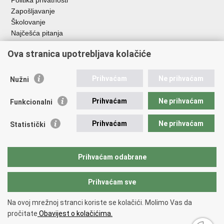
Politika privatnosti
Zapošljavanje
Školovanje
Najčešća pitanja
Ova stranica upotrebljava kolačiće
Važne poveznice
Aplikacije
Prihvaćam
Ne prihvaćam
Nužni
EMN Nacionalna kontaktna točka za Republiku Hrvatsku
Policijske uprave
Prihvaćam
Ne prihvaćam
Funkcionalni
Policijska akademija
Muzej policije
Prihvaćam
Ne prihvaćam
Statistički
Zaklada policijske solidarnosti
Sindikati
Udruge
Prihvaćam odabrane
Dom zdravlja MUP-a
Prihvaćam sve
Povratak na vrh
Na ovoj mrežnoj stranci koriste se kolačići. Molimo Vas da
Copyright © 2026 Ministarstvo unutarnjih poslova Republike Hrvatske.
pročitate
Obavijest o kolačićima.
Uvjeti korištenja
.
Izjava o pristupačnosti
.