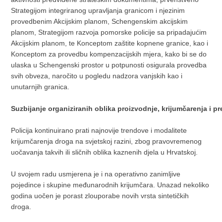
Strategijom integriranog upravljanja granicom i njezinim
provedbenim Akcijskim planom, Schengenskim akcijskim
planom, Strategijom razvoja pomorske policije sa pripadajućim
Akcijskim planom, te Konceptom zaštite kopnene granice, kao i
Konceptom za provedbu kompenzacijskih mjera, kako bi se do
ulaska u Schengenski prostor u potpunosti osigurala provedba
svih obveza, naročito u pogledu nadzora vanjskih kao i
unutarnjih granica.
Suzbijanje organiziranih oblika proizvodnje, krijumčarenja i p
Policija kontinuirano prati najnovije trendove i modalitete
krijumčarenja droga na svjetskoj razini, zbog pravovremenog
uočavanja takvih ili sličnih oblika kaznenih djela u Hrvatskoj.
U svojem radu usmjerena je i na operativno zanimljive
pojedince i skupine međunarodnih krijumčara. Unazad nekoliko
godina uočen je porast zlouporabe novih vrsta sintetičkih
droga.