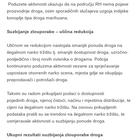
Poduzete aktivnosti ukazuju da na području RH nema pojave
proizvodnje droga, osim sporadičnih slučajeva uzgoja indijske
konoplje tipa droga marihuana.
Suzbijanje zlouporabe – ulična redukcija
Uličnom se redukcijom nastojala smanjiti ponuda droga na
ilegalnom narko tržištu tj. smanjiti dostupnost droga, uzročno-
posljedično i broj novih ovisnika o drogama. Policija
kontinuirano poduzima aktivnosti vezane za sprječavanje
uspostave otvorenih narko scena, mjesta gdje se okupljaju
preprodavači i potrošači droga.
Takvim su radom prikupljani podaci o dostupnosti
pojedinih droga, njenoj čistoći, načinu i mjestima distribucije, te
cijeni na ilegalnom narko tržištu. Na osnovu prikupljenih
podataka pratili su se trendovi na ilegalnom narko tržištu, te
usmjeravale aktivnosti u suzbijanju ponude droga.
Ukupni rezultati suzbijanja zlouporabe droga