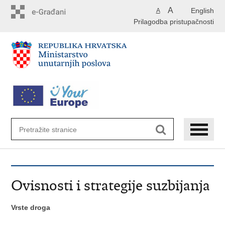
Preskoči
A
English
A
na
Prilagodba pristupačnosti
glavni
sadržaj
Ovisnosti i strategije suzbijanja
Vrste droga