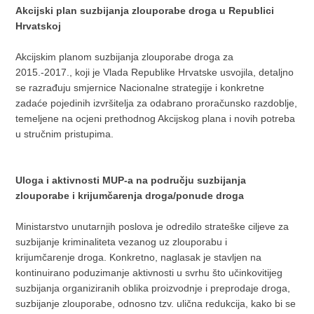
Akcijski plan suzbijanja zlouporabe droga u Republici
Hrvatskoj
Akcijskim planom suzbijanja zlouporabe droga za
2015.-2017., koji je Vlada Republike Hrvatske usvojila, detaljno
se razrađuju smjernice Nacionalne strategije i konkretne
zadaće pojedinih izvršitelja za odabrano proračunsko razdoblje,
temeljene na ocjeni prethodnog Akcijskog plana i novih potreba
u stručnim pristupima.
Uloga i aktivnosti MUP-a na području suzbijanja
zlouporabe i krijumčarenja droga/ponude droga
Ministarstvo unutarnjih poslova je odredilo strateške ciljeve za
suzbijanje kriminaliteta vezanog uz zlouporabu i
krijumčarenje droga. Konkretno, naglasak je stavljen na
kontinuirano poduzimanje aktivnosti u svrhu što učinkovitijeg
suzbijanja organiziranih oblika proizvodnje i preprodaje droga,
suzbijanje zlouporabe, odnosno tzv. ulična redukcija, kako bi se