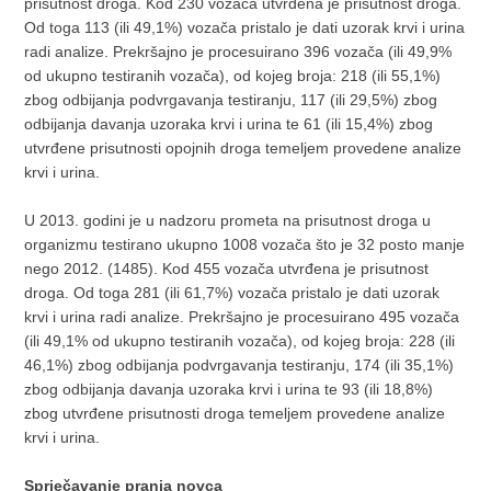
prisutnost droga. Kod 230 vozača utvrđena je prisutnost droga.
Od toga 113 (ili 49,1%) vozača pristalo je dati uzorak krvi i urina
radi analize. Prekršajno je procesuirano 396 vozača (ili 49,9%
od ukupno testiranih vozača), od kojeg broja: 218 (ili 55,1%)
zbog odbijanja podvrgavanja testiranju, 117 (ili 29,5%) zbog
odbijanja davanja uzoraka krvi i urina te 61 (ili 15,4%) zbog
utvrđene prisutnosti opojnih droga temeljem provedene analize
krvi i urina.
U 2013. godini je u nadzoru prometa na prisutnost droga u
organizmu testirano ukupno 1008 vozača što je 32 posto manje
nego 2012. (1485). Kod 455 vozača utvrđena je prisutnost
droga. Od toga 281 (ili 61,7%) vozača pristalo je dati uzorak
krvi i urina radi analize. Prekršajno je procesuirano 495 vozača
(ili 49,1% od ukupno testiranih vozača), od kojeg broja: 228 (ili
46,1%) zbog odbijanja podvrgavanja testiranju, 174 (ili 35,1%)
zbog odbijanja davanja uzoraka krvi i urina te 93 (ili 18,8%)
zbog utvrđene prisutnosti droga temeljem provedene analize
krvi i urina.
Sprječavanje pranja novca