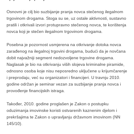
Osnovni je cilj bio suzbijanje pranja novca stečenog ilegalnom
trgovinom drogama. Stoga su se, uz ostale aktivnosti, sustavno
pratili i otkrivali izvori protupravno stečenog novca, te korištenja
novca koji je stečen ilegalnom trgovinom drogama.
Posebna je pozornost usmjerena na otkrivanje dotoka novca
zarađenog na ilegalnoj trgovini drogama, budući da je novčana
dobit najvažniji segment nedozvoljene trgovine drogama.
Naglasak je bio na otkrivanju viših slojeva kriminalne piramide,
odnosno osoba koje nisu neposredno uključene u krijumčarenje
i preprodaju, već su organizatori i financijeri. U travnju 2010.
godine održan je seminar vezan za suzbijanje pranja novca i
provođenje financijskih istraga.
Također, 2010. godine proglašen je Zakon o postupku
oduzimanja imovinske koristi ostvarenih kaznenim djelom i
prekršajima te Zakon o upravljanju državnom imovinom (NN
145/10).