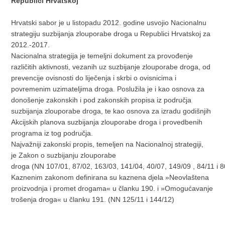
Republici Hrvatskoj
Hrvatski sabor je u listopadu 2012. godine usvojio Nacionalnu
strategiju suzbijanja zlouporabe droga u Republici Hrvatskoj za
2012.-2017.
Nacionalna strategija je temeljni dokument za provođenje
različitih aktivnosti, vezanih uz suzbijanje zlouporabe droga, od
prevencije ovisnosti do liječenja i skrbi o ovisnicima i
povremenim uzimateljima droga. Poslužila je i kao osnova za
donošenje zakonskih i pod zakonskih propisa iz područja
suzbijanja zlouporabe droga, te kao osnova za izradu godišnjih
Akcijskih planova suzbijanja zlouporabe droga i provedbenih
programa iz tog područja.
Najvažniji zakonski propis, temeljen na Nacionalnoj strategiji,
je Zakon o suzbijanju zlouporabe
droga (NN 107/01, 87/02, 163/03, 141/04, 40/07, 149/09 , 84/11 i 8
Kaznenim zakonom definirana su kaznena djela »Neovlaštena
proizvodnja i promet drogama« u članku 190. i »Omogućavanje
trošenja droga« u članku 191. (NN 125/11 i 144/12)