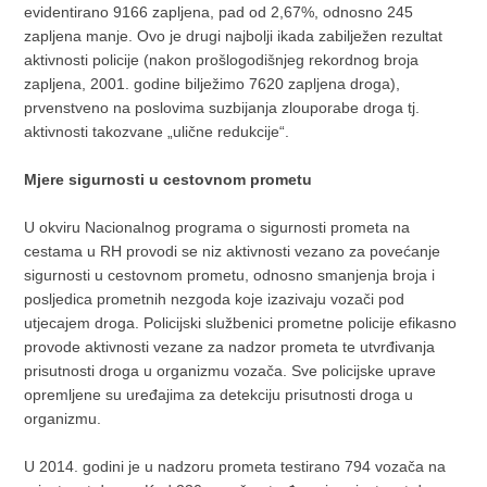
evidentirano 9166 zapljena, pad od 2,67%, odnosno 245
zapljena manje. Ovo je drugi najbolji ikada zabilježen rezultat
aktivnosti policije (nakon prošlogodišnjeg rekordnog broja
zapljena, 2001. godine bilježimo 7620 zapljena droga),
prvenstveno na poslovima suzbijanja zlouporabe droga tj.
aktivnosti takozvane „ulične redukcije“.
Mjere sigurnosti u cestovnom prometu
U okviru Nacionalnog programa o sigurnosti prometa na
cestama u RH provodi se niz aktivnosti vezano za povećanje
sigurnosti u cestovnom prometu, odnosno smanjenja broja i
posljedica prometnih nezgoda koje izazivaju vozači pod
utjecajem droga. Policijski službenici prometne policije efikasno
provode aktivnosti vezane za nadzor prometa te utvrđivanja
prisutnosti droga u organizmu vozača. Sve policijske uprave
opremljene su uređajima za detekciju prisutnosti droga u
organizmu.
U 2014. godini je u nadzoru prometa testirano 794 vozača na