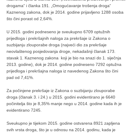
drogama“ i članka 191. „Omogućavanje trošenja droga“
Kaznenog zakona, dok je 2014. godine prijavljeno 1288 osoba
što čini porast od 2,64%.
U 2015. godini podneseno je sveukupno 6709 optužnih
prijedloga i prekršajnih naloga za prekršaje iz Zakona o
suzbijanju zlouporabe droga (najveći dio za prekršaje
neovlaštenog posjedovanja droge, nekadašnji članak 173.
stavak 1. Kaznenog zakona koji je bio na snazi do 1. siječnja
2013. godine), dok je 2014. godine podneseno 7292 optužna
prijedloga i prekršajna naloga iz navedenog Zakona što čini
pad od 7,41%.
Za počinjene prekršaje iz Zakona o suzbijanju zlouporabe
droga (članak 3. i 24.) u 2015. godini evidentirano je 6640
počinitelja što je 8,35% manje nego u 2014. godine kada ih je
evidentirano 7245.
Sveukupno je tijekom 2015. godine ostvarena 8921 zapljena
svih vrsta droga, što je u odnosu na 2014. godinu, kada je