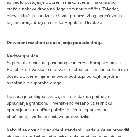
spriječilo postojanje otvorenih narko scena i maksimalno
otežala nabava droga na ilegalnom narko tržištu. Također,
ciljevi uključuju i nadzor državne granice, zbog sprječavanja
krijumčarenja droga u i preko Republike Hrvatske.
Ostvareni rezultati u suzbijanju ponude droga
Nadzor granica
Sigurnost granica od posebnog je interesa Europske unije i
Republika Hrvatska je u obvezi u potpunosti implementirati sve
dosad utvrđene mjere na ovom području od kojih je jedna i
suzbijanje zlouporabe droga.
Do sada je postignut značajan napredak na području
upravljanja granicom. Prvenstveno vezano uz tehničku
opremljenost granične policije te njenu popunjenost i
obučenost, uvođenje sustava analize rizika.
Kako bi se dostigli predviđeni standardi i nadalje će se provoditi
aktivnosti predviđene strateškim dokumentima, prvenstveno