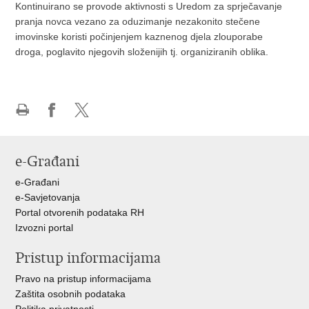
Kontinuirano se provode aktivnosti s Uredom za sprječavanje
pranja novca vezano za oduzimanje nezakonito stečene
imovinske koristi počinjenjem kaznenog djela zlouporabe
droga, poglavito njegovih složenijih tj. organiziranih oblika.
Ispiši
Podijeli
Podijeli
stranicu
na
na
Facebooku
X-
e-Građani
u
e-Građani
e-Savjetovanja
Portal otvorenih podataka RH
Izvozni portal
Pristup informacijama
Pravo na pristup informacijama
Zaštita osobnih podataka