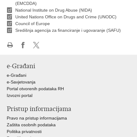
(EMCDDA)
National Institute on Drug Abuse (NIDA)
United Nations Office on Drugs and Crime (UNODC)
Council of Europe
Središnja agencija za financiranje i ugovaranje (SAFU)
Ispiši
Podijeli
Podijeli
stranicu
na
na
e-Građani
Facebooku
X-
u
e-Građani
e-Savjetovanja
Portal otvorenih podataka RH
Izvozni portal
Pristup informacijama
Pravo na pristup informacijama
Zaštita osobnih podataka
Politika privatnosti