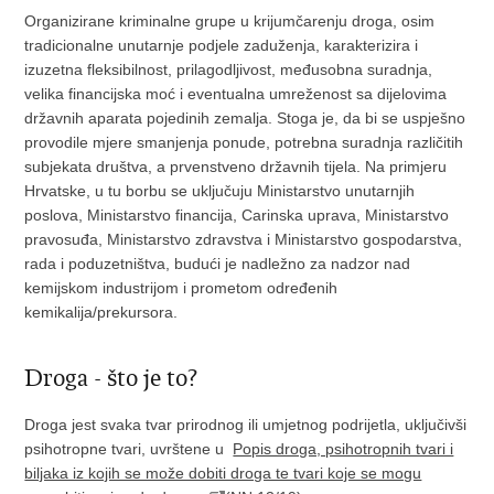
Organizirane kriminalne grupe u krijumčarenju droga, osim
tradicionalne unutarnje podjele zaduženja, karakterizira i
izuzetna fleksibilnost, prilagodljivost, međusobna suradnja,
velika financijska moć i eventualna umreženost sa dijelovima
državnih aparata pojedinih zemalja. Stoga je, da bi se uspješno
provodile mjere smanjenja ponude, potrebna suradnja različitih
subjekata društva, a prvenstveno državnih tijela. Na primjeru
Hrvatske, u tu borbu se uključuju Ministarstvo unutarnjih
poslova, Ministarstvo financija, Carinska uprava, Ministarstvo
pravosuđa, Ministarstvo zdravstva i Ministarstvo gospodarstva,
rada i poduzetništva, budući je nadležno za nadzor nad
kemijskom industrijom i prometom određenih
kemikalija/prekursora.
Droga - što je to?
Droga jest svaka tvar prirodnog ili umjetnog podrijetla, uključivši
psihotropne tvari, uvrštene u
Popis droga, psihotropnih tvari i
biljaka iz kojih se može dobiti droga te tvari koje se mogu