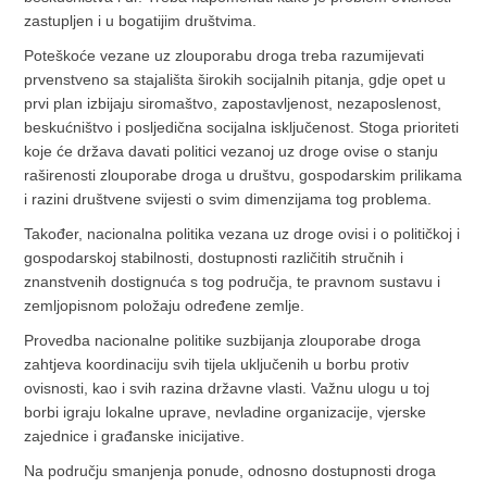
zastupljen i u bogatijim društvima.
Poteškoće vezane uz zlouporabu droga treba razumijevati
prvenstveno sa stajališta širokih socijalnih pitanja, gdje opet u
prvi plan izbijaju siromaštvo, zapostavljenost, nezaposlenost,
beskućništvo i posljedična socijalna isključenost. Stoga prioriteti
koje će država davati politici vezanoj uz droge ovise o stanju
raširenosti zlouporabe droga u društvu, gospodarskim prilikama
i razini društvene svijesti o svim dimenzijama tog problema.
Također, nacionalna politika vezana uz droge ovisi i o političkoj i
gospodarskoj stabilnosti, dostupnosti različitih stručnih i
znanstvenih dostignuća s tog područja, te pravnom sustavu i
zemljopisnom položaju određene zemlje.
Provedba nacionalne politike suzbijanja zlouporabe droga
zahtjeva koordinaciju svih tijela uključenih u borbu protiv
ovisnosti, kao i svih razina državne vlasti. Važnu ulogu u toj
borbi igraju lokalne uprave, nevladine organizacije, vjerske
zajednice i građanske inicijative.
Na području smanjenja ponude, odnosno dostupnosti droga