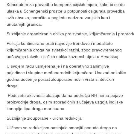
Konceptom za provedbu kompenzacijskih mjera, kako bi se do
ulaska u Schengenski prostor u potpunosti osigurala provedba
svih obveza, naročito u pogledu nadzora vanjskih kao i
unutarnjih granica.
Suzbijanje organiziranih oblika proizvodnje, krijumčarenja i prepro
Policija kontinuirano prati najnovije trendove i modalitete
krijumčarenja droga na svjetskoj razini, zbog pravovremenog
uočavanja takvih ili sličnih oblika kaznenih djela u Hrvatskoj.
U svojem radu usmjerena je i na operativno zanimljive
pojedince i skupine međunarodnih krijumčara. Unazad nekoliko
godina uočen je porast zlouporabe novih vrsta sintetičkih
droga.
Poduzete aktivnosti ukazuju da na području RH nema pojave
proizvodnje droga, osim sporadičnih slučajeva uzgoja indijske
konoplje tipa droga marihuana.
Suzbijanje zlouporabe - ulična redukcija
Uličnom se redukcijom nastojala smanjiti ponuda droga na