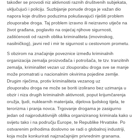
također se provodi niz aktivnosti raznih društvenih subjekata,
uključujući i policiju. Suzbijanje ponude droga je važan dio
napora koje društvo poduzima pokušavajući riješiti problem
zlouporabe droga. Taj problem izravno ili neizravno utječe na
život građana, poglavito na osjećaj njihove sigurnosti,
zaštićenosti od raznih oblika kriminaliteta (imovinskog,
nasilničkog), javni red i mir te sigurnost u cestovnom prometu.
S obzirom na značajnije poveznice između kriminalnih
organizacija zemalja proizvođača i potrošača, te tzv. tranzitnih
zemalja, kriminalitet vezan uz zlouporabu droga sve se manje
može promatrati u nacionalnim okvirima pojedine zemlje.
Drugim riječima, protiv kriminaliteta vezanog uz
zlouporabu droga ne može se boriti izolirano bez uzimanja u
obzir i niza drugih kriminalnih aktivnosti, poput krijumčarenja
oružja, ljudi, nuklearnih materijala, dijelova ljudskog tijela, te
terorizma i pranja novca. Trgovanje drogama je zasigurno
jedan od najproduktivnijih oblika organiziranog kriminala kako u
svijetu tako i na području Europe, te Republike Hrvatske. Po
ostvarenim prihodima doslovno se radi o globalnoj industriji,
koja može konkurirati najznačajnijim privrednim granama.