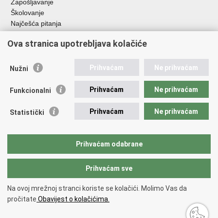
Zapošljavanje
Školovanje
Najčešća pitanja
Ova stranica upotrebljava kolačiće
Važne poveznice
Aplikacije
Prihvaćam
Ne prihvaćam
Nužni
EMN Nacionalna kontaktna točka za Republiku Hrvatsku
Policijske uprave
Prihvaćam
Ne prihvaćam
Funkcionalni
Policijska akademija
Muzej policije
Prihvaćam
Ne prihvaćam
Statistički
Zaklada policijske solidarnosti
Sindikati
Udruge
Prihvaćam odabrane
Dom zdravlja MUP-a
Prihvaćam sve
Povratak na vrh
Na ovoj mrežnoj stranci koriste se kolačići. Molimo Vas da
Copyright © 2026 Ministarstvo unutarnjih poslova Republike Hrvatske.
pročitate
Obavijest o kolačićima.
Uvjeti korištenja
.
Izjava o pristupačnosti
.