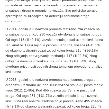
provode aktivnosti vezane za nadzor prometa te utvrđivanja
prisutnosti droga u organizmu vozača. Sve policijske uprave
opremljene su uređajima za detekciju prisutnosti droga u
organizmu.
U 2014. godini je u nadzoru prometa testirano 794 vozača na
prisutnost droga. Kod 230 vozača utvrđena je prisutnost droga.
Od toga 113 (ili 49,1%) vozača pristalo je dati uzorak krvi i urina
radi analize. Prekršajno je procesuirano 396 vozača (ili 49,9%
od ukupno testiranih vozača), od kojeg broja: 218 (ili 55,1%)
zbog odbijanja podvrgavanja testiranju, 117 (ili 29,5%) zbog
odbijanja davanja uzoraka krvi i urina te 61 (ili 15,4%) zbog
utvrđene prisutnosti opojnih droga temeljem provedene analize
krvi i urina.
U 2013. godini je u nadzoru prometa na prisutnost droga u
organizmu testirano ukupno 1008 vozača što je 32 posto manje
nego 2012. (1485). Kod 455 vozača utvrđena je prisutnost
droga. Od toga 281 (ili 61,7%) vozača pristalo je dati uzorak
krvi i urina radi analize. Prekršajno je procesuirano 495 vozača
(ili 49,1% od ukupno testiranih vozača), od kojeg broja: 228 (ili