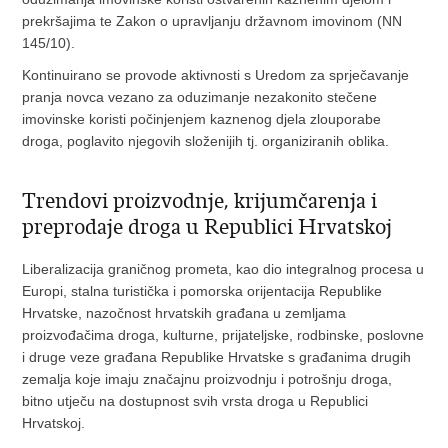
prekršajima te Zakon o upravljanju državnom imovinom (NN
145/10).
Kontinuirano se provode aktivnosti s Uredom za sprječavanje
pranja novca vezano za oduzimanje nezakonito stečene
imovinske koristi počinjenjem kaznenog djela zlouporabe
droga, poglavito njegovih složenijih tj. organiziranih oblika.
Trendovi proizvodnje, krijumčarenja i
preprodaje droga u Republici Hrvatskoj
Liberalizacija graničnog prometa, kao dio integralnog procesa u
Europi, stalna turistička i pomorska orijentacija Republike
Hrvatske, nazočnost hrvatskih građana u zemljama
proizvođačima droga, kulturne, prijateljske, rodbinske, poslovne
i druge veze građana Republike Hrvatske s građanima drugih
zemalja koje imaju značajnu proizvodnju i potrošnju droga,
bitno utječu na dostupnost svih vrsta droga u Republici
Hrvatskoj.