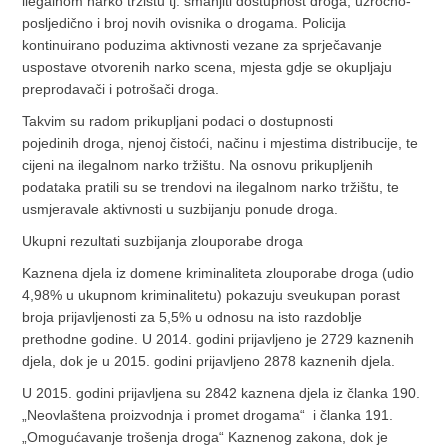
ilegalnom narko tržištu tj. smanjiti dostupnost droga, uzročno-
posljedično i broj novih ovisnika o drogama. Policija
kontinuirano poduzima aktivnosti vezane za sprječavanje
uspostave otvorenih narko scena, mjesta gdje se okupljaju
preprodavači i potrošači droga.
Takvim su radom prikupljani podaci o dostupnosti
pojedinih droga, njenoj čistoći, načinu i mjestima distribucije, te
cijeni na ilegalnom narko tržištu. Na osnovu prikupljenih
podataka pratili su se trendovi na ilegalnom narko tržištu, te
usmjeravale aktivnosti u suzbijanju ponude droga.
Ukupni rezultati suzbijanja zlouporabe droga
Kaznena djela iz domene kriminaliteta zlouporabe droga (udio
4,98% u ukupnom kriminalitetu) pokazuju sveukupan porast
broja prijavljenosti za 5,5% u odnosu na isto razdoblje
prethodne godine. U 2014. godini prijavljeno je 2729 kaznenih
djela, dok je u 2015. godini prijavljeno 2878 kaznenih djela.
U 2015. godini prijavljena su 2842 kaznena djela iz članka 190.
„Neovlaštena proizvodnja i promet drogama“ i članka 191.
„Omogućavanje trošenja droga“ Kaznenog zakona, dok je