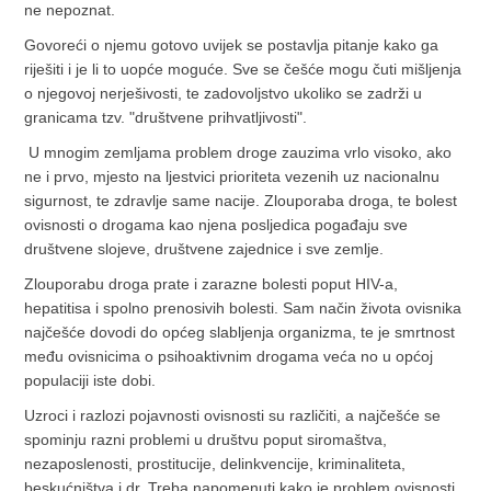
ne nepoznat.
Govoreći o njemu gotovo uvijek se postavlja pitanje kako ga
riješiti i je li to uopće moguće. Sve se češće mogu čuti mišljenja
o njegovoj nerješivosti, te zadovoljstvo ukoliko se zadrži u
granicama tzv. "društvene prihvatljivosti".
U mnogim zemljama problem droge zauzima vrlo visoko, ako
ne i prvo, mjesto na ljestvici prioriteta vezenih uz nacionalnu
sigurnost, te zdravlje same nacije. Zlouporaba droga, te bolest
ovisnosti o drogama kao njena posljedica pogađaju sve
društvene slojeve, društvene zajednice i sve zemlje.
Zlouporabu droga prate i zarazne bolesti poput HIV-a,
hepatitisa i spolno prenosivih bolesti. Sam način života ovisnika
najčešće dovodi do općeg slabljenja organizma, te je smrtnost
među ovisnicima o psihoaktivnim drogama veća no u općoj
populaciji iste dobi.
Uzroci i razlozi pojavnosti ovisnosti su različiti, a najčešće se
spominju razni problemi u društvu poput siromaštva,
nezaposlenosti, prostitucije, delinkvencije, kriminaliteta,
beskućništva i dr. Treba napomenuti kako je problem ovisnosti