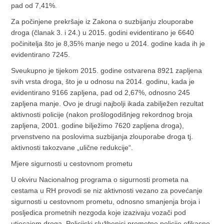
pad od 7,41%.
Za počinjene prekršaje iz Zakona o suzbijanju zlouporabe
droga (članak 3. i 24.) u 2015. godini evidentirano je 6640
počinitelja što je 8,35% manje nego u 2014. godine kada ih je
evidentirano 7245.
Sveukupno je tijekom 2015. godine ostvarena 8921 zapljena
svih vrsta droga, što je u odnosu na 2014. godinu, kada je
evidentirano 9166 zapljena, pad od 2,67%, odnosno 245
zapljena manje. Ovo je drugi najbolji ikada zabilježen rezultat
aktivnosti policije (nakon prošlogodišnjeg rekordnog broja
zapljena, 2001. godine bilježimo 7620 zapljena droga),
prvenstveno na poslovima suzbijanja zlouporabe droga tj.
aktivnosti takozvane „ulične redukcije“.
Mjere sigurnosti u cestovnom prometu
U okviru Nacionalnog programa o sigurnosti prometa na
cestama u RH provodi se niz aktivnosti vezano za povećanje
sigurnosti u cestovnom prometu, odnosno smanjenja broja i
posljedica prometnih nezgoda koje izazivaju vozači pod
utjecajem droga. Policijski službenici prometne policije efikasno