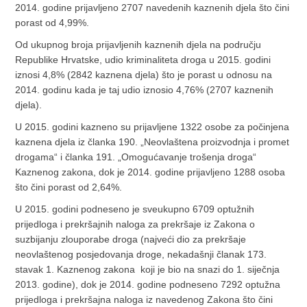
2014. godine prijavljeno 2707 navedenih kaznenih djela što čini
porast od 4,99%.
Od ukupnog broja prijavljenih kaznenih djela na području
Republike Hrvatske, udio kriminaliteta droga u 2015. godini
iznosi 4,8% (2842 kaznena djela) što je porast u odnosu na
2014. godinu kada je taj udio iznosio 4,76% (2707 kaznenih
djela).
U 2015. godini kazneno su prijavljene 1322 osobe za počinjena
kaznena djela iz članka 190. „Neovlaštena proizvodnja i promet
drogama“ i članka 191. „Omogućavanje trošenja droga“
Kaznenog zakona, dok je 2014. godine prijavljeno 1288 osoba
što čini porast od 2,64%.
U 2015. godini podneseno je sveukupno 6709 optužnih
prijedloga i prekršajnih naloga za prekršaje iz Zakona o
suzbijanju zlouporabe droga (najveći dio za prekršaje
neovlaštenog posjedovanja droge, nekadašnji članak 173.
stavak 1. Kaznenog zakona koji je bio na snazi do 1. siječnja
2013. godine), dok je 2014. godine podneseno 7292 optužna
prijedloga i prekršajna naloga iz navedenog Zakona što čini