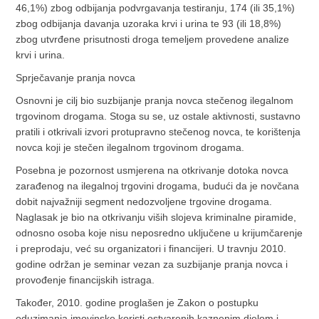
46,1%) zbog odbijanja podvrgavanja testiranju, 174 (ili 35,1%)
zbog odbijanja davanja uzoraka krvi i urina te 93 (ili 18,8%)
zbog utvrđene prisutnosti droga temeljem provedene analize
krvi i urina.
Sprječavanje pranja novca
Osnovni je cilj bio suzbijanje pranja novca stečenog ilegalnom
trgovinom drogama. Stoga su se, uz ostale aktivnosti, sustavno
pratili i otkrivali izvori protupravno stečenog novca, te korištenja
novca koji je stečen ilegalnom trgovinom drogama.
Posebna je pozornost usmjerena na otkrivanje dotoka novca
zarađenog na ilegalnoj trgovini drogama, budući da je novčana
dobit najvažniji segment nedozvoljene trgovine drogama.
Naglasak je bio na otkrivanju viših slojeva kriminalne piramide,
odnosno osoba koje nisu neposredno uključene u krijumčarenje
i preprodaju, već su organizatori i financijeri. U travnju 2010.
godine održan je seminar vezan za suzbijanje pranja novca i
provođenje financijskih istraga.
Također, 2010. godine proglašen je Zakon o postupku
oduzimanja imovinske koristi ostvarenih kaznenim djelom i