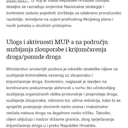
2015.-2017.,
koji je Vlada Republike Hrvatske usvojila,
detaljno se razrađuju smjernice Nacionalne strategije i
konkretne zadaće pojedinih izvršitelja za odabrano proračunsko
razdoblje, temeljene na ocjeni prethodnog Akcijskog plana i
novih potreba u stručnim pristupima.
Uloga i aktivnosti MUP-a na području
suzbijanja zlouporabe i krijumčarenja
droga/ponude droga
Ministarstvo unutarnjih poslova je odredilo strateške ciljeve za
suzbijanje kriminaliteta vezanog uz zlouporabu i
krijumčarenje droga. Konkretno, naglasak je stavljen na
kontinuirano poduzimanje aktivnosti u svrhu što učinkovitijeg
suzbijanja organiziranih oblika proizvodnje i preprodaje droga,
suzbijanje zlouporabe, odnosno tzv. ulična redukcija, kako bi se
spriječilo postojanje otvorenih narko scena i maksimalno
otežala nabava droga na ilegalnom narko tržištu. Također,
ciljevi uključuju i nadzor državne granice, zbog sprječavanja
krijumčarenja droga u i preko Republike Hrvatske.