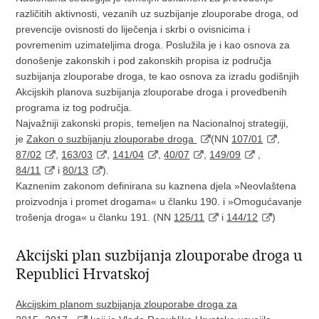
različitih aktivnosti, vezanih uz suzbijanje zlouporabe droga, od
prevencije ovisnosti do liječenja i skrbi o ovisnicima i
povremenim uzimateljima droga. Poslužila je i kao osnova za
donošenje zakonskih i pod zakonskih propisa iz područja
suzbijanja zlouporabe droga, te kao osnova za izradu godišnjih
Akcijskih planova suzbijanja zlouporabe droga i provedbenih
programa iz tog područja.
Najvažniji zakonski propis, temeljen na Nacionalnoj strategiji,
je
Zakon o suzbijanju zlouporabe droga
(NN
107/01
,
87/02
,
163/03
,
141/04
,
40/07
,
149/09
,
84/11
i
80/13
).
Kaznenim zakonom definirana su kaznena djela »Neovlaštena
proizvodnja i promet drogama« u članku 190. i »Omogućavanje
trošenja droga« u članku 191. (NN
125/11
i
144/12
)
Akcijski plan suzbijanja zlouporabe droga u
Republici Hrvatskoj
Akcijskim planom suzbijanja zlouporabe droga za