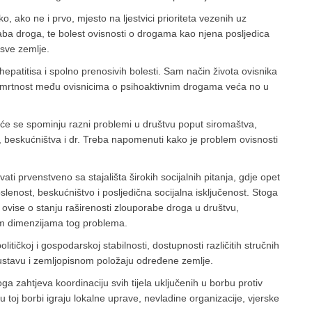
ako ne i prvo, mjesto na ljestvici prioriteta vezenih uz
aba droga, te bolest ovisnosti o drogama kao njena posljedica
 sve zemlje.
epatitisa i spolno prenosivih bolesti. Sam način života ovisnika
 smrtnost među ovisnicima o psihoaktivnim drogama veća no u
jčešće se spominju razni problemi u društvu poput siromaštva,
ta, beskućništva i dr. Treba napomenuti kako je problem ovisnosti
 prvenstveno sa stajališta širokih socijalnih pitanja, gdje opet
slenost, beskućništvo i posljedična socijalna isključenost. Stoga
ge ovise o stanju raširenosti zlouporabe droga u društvu,
vim dimenzijama tog problema.
litičkoj i gospodarskoj stabilnosti, dostupnosti različitih stručnih
sustavu i zemljopisnom položaju određene zemlje.
a zahtjeva koordinaciju svih tijela uključenih u borbu protiv
 u toj borbi igraju lokalne uprave, nevladine organizacije, vjerske