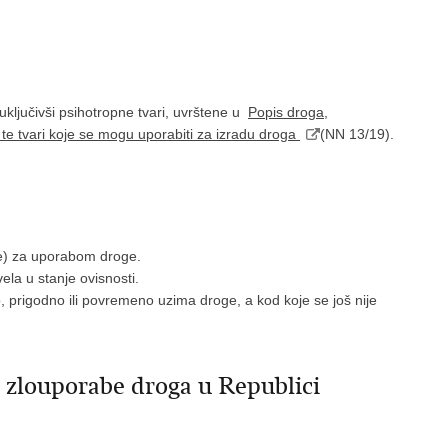
 uključivši psihotropne tvari, uvrštene u
Popis droga,
ga te tvari koje se mogu uporabiti za izradu droga
(NN 13/19).
čke) za uporabom droge.
la u stanje ovisnosti.
 prigodno ili povremeno uzima droge, a kod koje se još nije
a zlouporabe droga u Republici