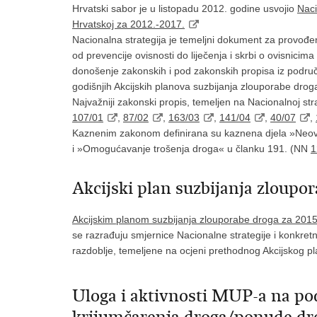
Hrvatski sabor je u listopadu 2012. godine usvojio
Naci
Hrvatskoj za 2012.-2017.
Nacionalna strategija je temeljni dokument za provođenj
od prevencije ovisnosti do liječenja i skrbi o ovisnici
donošenje zakonskih i pod zakonskih propisa iz područ
godišnjih Akcijskih planova suzbijanja zlouporabe drog
Najvažniji zakonski propis, temeljen na Nacionalnoj stra
107/01
,
87/02
,
163/03
,
141/04
,
40/07
,
Kaznenim zakonom definirana su kaznena djela »Neovl
i »Omogućavanje trošenja droga« u članku 191. (NN
1
Akcijski plan suzbijanja zloupo
Akcijskim planom suzbijanja zlouporabe droga za 2015
se razrađuju smjernice Nacionalne strategije i konkret
razdoblje, temeljene na ocjeni prethodnog Akcijskog pl
Uloga i aktivnosti MUP-a na pod