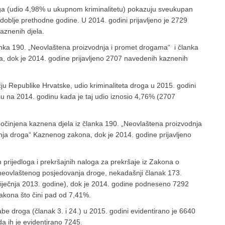
ga (udio 4,98% u ukupnom kriminalitetu) pokazuju sveukupan
zdoblje prethodne godine. U 2014. godini prijavljeno je 2729
kaznenih djela.
lanka 190. „Neovlaštena proizvodnja i promet drogama“ i članka
 dok je 2014. godine prijavljeno 2707 navedenih kaznenih
ju Republike Hrvatske, udio kriminaliteta droga u 2015. godini
su na 2014. godinu kada je taj udio iznosio 4,76% (2707
očinjena kaznena djela iz članka 190. „Neovlaštena proizvodnja
ja droga“ Kaznenog zakona, dok je 2014. godine prijavljeno
rijedloga i prekršajnih naloga za prekršaje iz Zakona o
 neovlaštenog posjedovanja droge, nekadašnji članak 173.
siječnja 2013. godine), dok je 2014. godine podneseno 7292
akona što čini pad od 7,41%.
be droga (članak 3. i 24.) u 2015. godini evidentirano je 6640
a ih je evidentirano 7245.