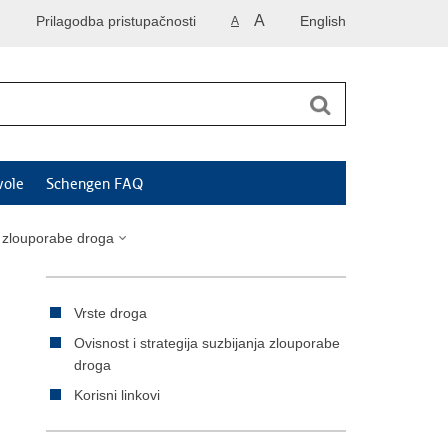
A
Prilagodba pristupačnosti
English
A
vole
Schengen FAQ
e zlouporabe droga
Vrste droga
Ovisnost i strategija suzbijanja zlouporabe
droga
Korisni linkovi