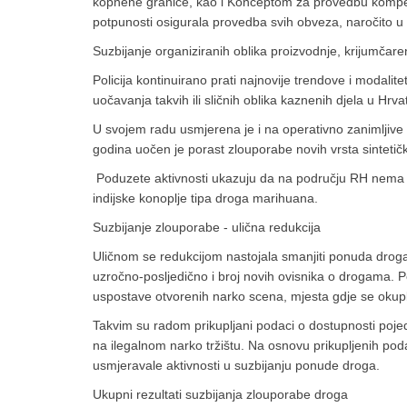
kopnene granice, kao i Konceptom za provedbu kompen
potpunosti osigurala provedba svih obveza, naročito u 
Suzbijanje organiziranih oblika proizvodnje, krijumčare
Policija kontinuirano prati najnovije trendove i modali
uočavanja takvih ili sličnih oblika kaznenih djela u Hrva
U svojem radu usmjerena je i na operativno zanimljiv
godina uočen je porast zlouporabe novih vrsta sintetič
Poduzete aktivnosti ukazuju da na području RH nema p
indijske konoplje tipa droga marihuana.
Suzbijanje zlouporabe - ulična redukcija
Uličnom se redukcijom nastojala smanjiti ponuda droga 
uzročno-posljedično i broj novih ovisnika o drogama. P
uspostave otvorenih narko scena, mjesta gdje se okupl
Takvim su radom prikupljani podaci o dostupnosti pojedin
na ilegalnom narko tržištu. Na osnovu prikupljenih podat
usmjeravale aktivnosti u suzbijanju ponude droga.
Ukupni rezultati suzbijanja zlouporabe droga