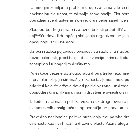
U mnogim zemljama problem droge zauzima vrlo visoko, 
nacionalnu sigurnost, te zdravlje same nacije. Zloupor
pogađaju sve društvene slojeve, društvene zajednice i
Zlouporabu droga prate i zarazne bolesti poput HIV-a, h
najčešće dovodi do općeg slabljenja organizma, te je
općoj populaciji iste dobi.
Uzroci i razlozi pojavnosti ovisnosti su različiti, a na
nezaposlenosti, prostitucije, delinkvencije, kriminalite
zastupljen i u bogatijim društvima.
Poteškoće vezane uz zlouporabu droga treba razumijevati
u prvi plan izbijaju siromaštvo, zapostavljenost, nezapo
prioriteti koje će država davati politici vezanoj uz dro
gospodarskim prilikama i razini društvene svijesti o s
Također, nacionalna politika vezana uz droge ovisi i o po
i znanstvenih dostignuća s tog područja, te pravnom 
Provedba nacionalne politike suzbijanja zlouporabe drog
ovisnosti, kao i svih razina državne vlasti. Važnu ulogu