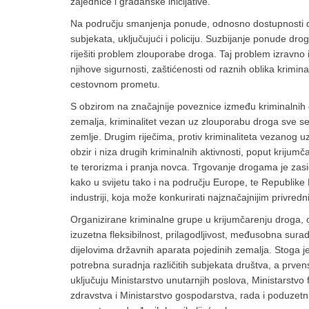
zajednice i građanske inicijative.
Na području smanjenja ponude, odnosno dostupnosti dr
subjekata, uključujući i policiju. Suzbijanje ponude d
riješiti problem zlouporabe droga. Taj problem izravno i
njihove sigurnosti, zaštićenosti od raznih oblika krimina
cestovnom prometu.
S obzirom na značajnije poveznice između kriminalnih or
zemalja, kriminalitet vezan uz zlouporabu droga sve s
zemlje. Drugim riječima, protiv kriminaliteta vezanog 
obzir i niza drugih kriminalnih aktivnosti, poput krijumča
te terorizma i pranja novca. Trgovanje drogama je zasi
kako u svijetu tako i na području Europe, te Republike
industriji, koja može konkurirati najznačajnijim privre
Organizirane kriminalne grupe u krijumčarenju droga, o
izuzetna fleksibilnost, prilagodljivost, međusobna sura
dijelovima državnih aparata pojedinih zemalja. Stoga 
potrebna suradnja različitih subjekata društva, a prven
uključuju Ministarstvo unutarnjih poslova, Ministarstvo
zdravstva i Ministarstvo gospodarstva, rada i poduzetn