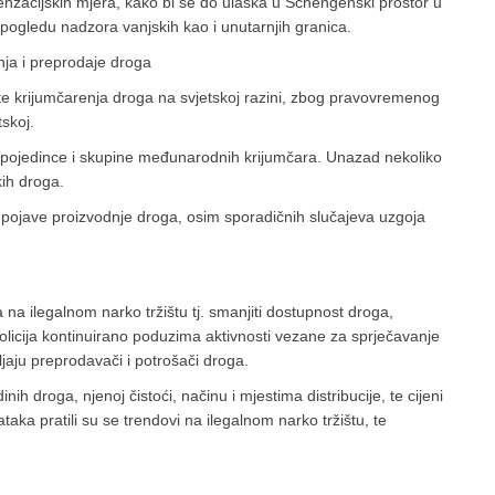
zacijskih mjera, kako bi se do ulaska u Schengenski prostor u
pogledu nadzora vanjskih kao i unutarnjih granica.
nja i preprodaje droga
tete krijumčarenja droga na svjetskoj razini, zbog pravovremenog
tskoj.
e pojedince i skupine međunarodnih krijumčara. Unazad nekoliko
kih droga.
ojave proizvodnje droga, osim sporadičnih slučajeva uzgoja
na ilegalnom narko tržištu tj. smanjiti dostupnost droga,
olicija kontinuirano poduzima aktivnosti vezane za sprječavanje
jaju preprodavači i potrošači droga.
ih droga, njenoj čistoći, načinu i mjestima distribucije, te cijeni
aka pratili su se trendovi na ilegalnom narko tržištu, te