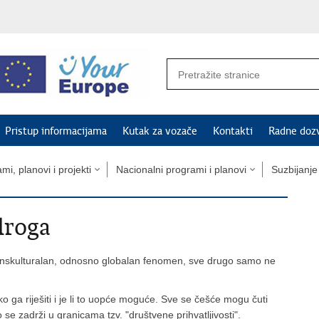
Pristup informacijama
Kutak za vozače
Kontakti
Radne doz
mi, planovi i projekti
Nacionalni programi i planovi
Suzbijanj
droga
ranskulturalan, odnosno globalan fenomen, sve drugo samo ne
o ga riješiti i je li to uopće moguće. Sve se češće mogu čuti
o se zadrži u granicama tzv. "društvene prihvatljivosti".