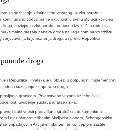
oga
ljeve za suzbijanje kriminaliteta vezanog uz zlouporabu i
 kontinuirano poduzimanje aktivnosti u svrhu što učinkovitijeg
e droga, suzbijanje zlouporabe, odnosno tzv. ulična redukcija,
 i maksimalno otežala nabava droga na ilegalnom narko tržištu.
og sprječavanja krijumčarenja droga u i preko Republike
u ponude droga
je i Republika Hrvatska je u obvezi u potpunosti implementirati
 jedna i suzbijanje zlouporabe droga.
pravljanja granicom. Prvenstveno vezano uz tehničku
obučenost, uvođenje sustava analize rizika.
e provoditi aktivnosti predviđene strateškim dokumentima,
nicom i njezinim provedbenim Akcijskim planom, Schengenskim
je sa pripadajućim Akcijskim planom, te Konceptom zaštite