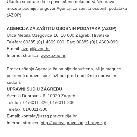
Ukoliko smatrate da je povrijeđeno neko od Vaših prava,
možete podnijeti prigovor Agenciji za zaštitu osobnih podataka
(AZOP):
AGENCIJA ZA ZAŠTITU OSOBNIH PODATAKA (AZOP)
Ulica Metela Ožegovića 16, 10 000 Zagreb, Hrvatska
Telefon: 00385 (0)1 4609 000, Fax: 00385 (0)1 4609-099
E-mail:
azop@azop.hr
Internet stranica:
www.azop.hr
Protiv rješenja Agencije žalba nije dopuštena, ali je moguće
pokrenuti upravni spor tužbom pred nadležnim upravnim
sudom:
UPRAVNI SUD U ZAGREBU
Avenija Dubrovnik 6, 10020 Zagreb
Telefon: 01/6011-326, 01/6011-336
Telefax: 01/6011-300
E-mail:
kontakt@uszg.pravosudje.hr
Internet stranica:
http://sudovi.pravosudje.hr/upszg/