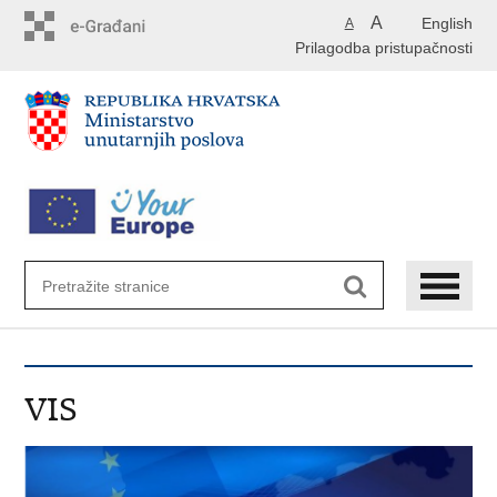
Preskoči
A
English
A
na
Prilagodba pristupačnosti
glavni
sadržaj
VIS