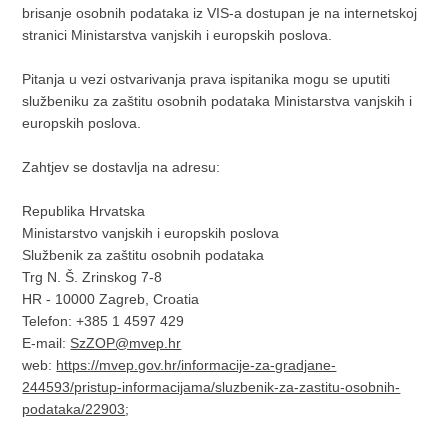
brisanje osobnih podataka iz VIS-a dostupan je na internetskoj
stranici Ministarstva vanjskih i europskih poslova.
Pitanja u vezi ostvarivanja prava ispitanika mogu se uputiti
službeniku za zaštitu osobnih podataka Ministarstva vanjskih i
europskih poslova.
Zahtjev se dostavlja na adresu:
Republika Hrvatska
Ministarstvo vanjskih i europskih poslova
Službenik za zaštitu osobnih podataka
Trg N. Š. Zrinskog 7‑8
HR - 10000 Zagreb, Croatia
Telefon: +385 1 4597 429
E‑mail:
SzZOP@mvep.hr
web:
https://mvep.gov.hr/informacije-za-gradjane-
244593/pristup-informacijama/sluzbenik-za-zastitu-osobnih-
podataka/22903
;