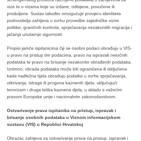
vize te o vizama koje su izdane, odbijene, povučene ili
produljene. Sustav također omogućuje provjeru identiteta
podnositelja zahtjeva u svrhu provedbe zajedničke vizne
politike, graničnih kontrola, sprječavanja nezakonitih migracija i
jačanja unutarnje sigurnosti.
Propisi jamče ispitanicima čiji se osobni podaci obrađuju u VIS-
u pravo na pristup tim podacima, pravo na ispravak netočnih
podataka te pravo na brisanje nezakonito obrađenih podataka.
Iznimno, obrada podataka može biti ograničena ili isključena
kada nadležna tijela obrađuju podatke u svrhe sprječavanja,
otkrivanja, istrage ili progona kaznenih djela, uključujući
terorizam i druga teška kaznena djela, u skladu s važećim
pravom Europske unije i nacionalnim zakonodavstvom.
Ostvarivanje prava ispitanika na pristup, ispravak i
brisanje osobnih podataka u Viznom informacijskom
sustavu (VIS) u Republici Hrvatskoj
Obrazac zahtjeva za ostvarivanje prava na pristup, ispravak i