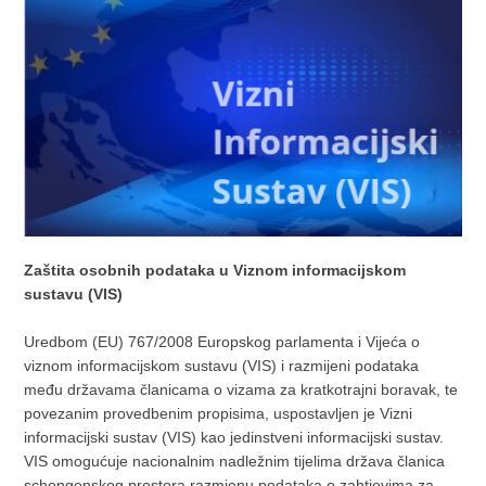
Zaštita osobnih podataka u Viznom informacijskom
sustavu (VIS)
Uredbom (EU) 767/2008 Europskog parlamenta i Vijeća o
viznom informacijskom sustavu (VIS) i razmijeni podataka
među državama članicama o vizama za kratkotrajni boravak, te
povezanim provedbenim propisima, uspostavljen je Vizni
informacijski sustav (VIS) kao jedinstveni informacijski sustav.
VIS omogućuje nacionalnim nadležnim tijelima država članica
schengenskog prostora razmjenu podataka o zahtjevima za