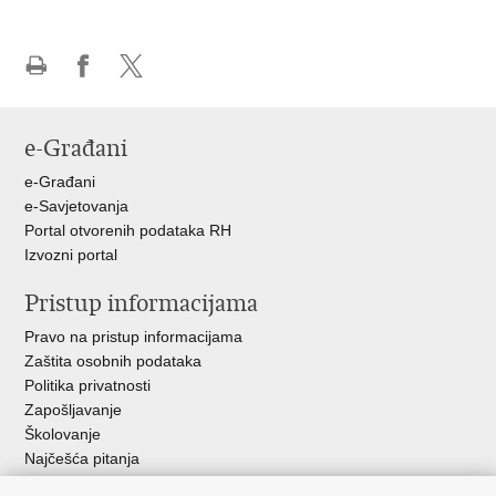
Ispiši
Podijeli
Podijeli
stranicu
na
na
Facebooku
X-
e-Građani
u
e-Građani
e-Savjetovanja
Portal otvorenih podataka RH
Izvozni portal
Pristup informacijama
Pravo na pristup informacijama
Zaštita osobnih podataka
Politika privatnosti
Zapošljavanje
Školovanje
Najčešća pitanja