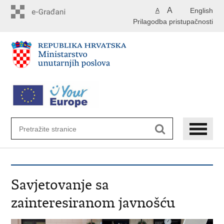
Preskoči
A
English
A
na
Prilagodba pristupačnosti
glavni
sadržaj
Savjetovanje sa
zainteresiranom javnošću