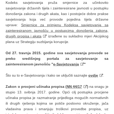
Kodeks savjetovanja pruža smjernice za učinkovito
savjetovanje državnih tijela i zainteresirane javnosti u postupku
donošenja zakona i drugih akata, kao i postojeće dobre prakse
savjetovanja koja već provode pojedina tijela državne
uprave:
Smjernice za primjenu Kodeksa savjetovanja sa
zainteresiranom javnošću u postupcima donošenja zakona,
drugih propisa i akata
izrađene su sukladno mjeri Akcijskog
plana uz Strategiju suzbijanja korupcije.
Od 27. travnja 2015. godine sva savjetovanja provode se
preko središnjeg portala za savjetovanje sa
zainteresiranom javnošću "
e-Savjetovanja
"
Što su to e-Savjetovanja i kako se uključiti saznajte
ovdje
.
Zakon o procjeni učinaka propisa (
NN 44/17
)
na snagu je
stupio 13. svibnja 2017. godine. Opći cilj postupka procjene
učinaka propisa je razmatranje prijedloga mogućih normativnih
ili drugih rješenja kojima se potiče poslovno okruženje, jača
vladavina prava i smanjuju troškovi provedbe propisa, uz