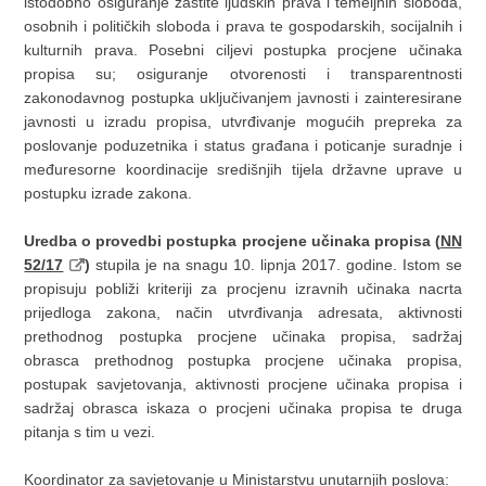
istodobno osiguranje zaštite ljudskih prava i temeljnih sloboda,
osobnih i političkih sloboda i prava te gospodarskih, socijalnih i
kulturnih prava. Posebni ciljevi postupka procjene učinaka
propisa su; osiguranje otvorenosti i transparentnosti
zakonodavnog postupka uključivanjem javnosti i zainteresirane
javnosti u izradu propisa, utvrđivanje mogućih prepreka za
poslovanje poduzetnika i status građana i poticanje suradnje i
međuresorne koordinacije središnjih tijela državne uprave u
postupku izrade zakona.
Uredba o provedbi postupka procjene učinaka propisa (
NN
52/17
)
stupila je na snagu 10. lipnja 2017. godine. Istom se
propisuju pobliži kriteriji za procjenu izravnih učinaka nacrta
prijedloga zakona, način utvrđivanja adresata, aktivnosti
prethodnog postupka procjene učinaka propisa, sadržaj
obrasca prethodnog postupka procjene učinaka propisa,
postupak savjetovanja, aktivnosti procjene učinaka propisa i
sadržaj obrasca iskaza o procjeni učinaka propisa te druga
pitanja s tim u vezi.
Koordinator za savjetovanje u Ministarstvu unutarnjih poslova: