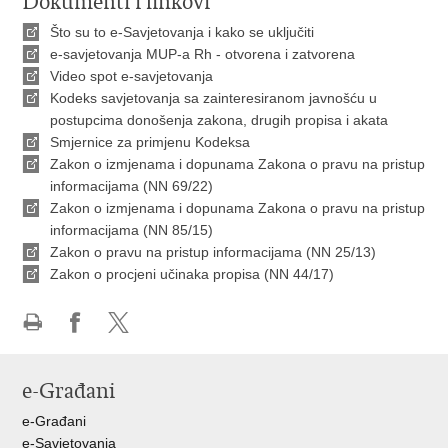
Dokumenti i linkovi
Što su to e-Savjetovanja i kako se uključiti
e-savjetovanja MUP-a Rh - otvorena i zatvorena
Video spot e-savjetovanja
Kodeks savjetovanja sa zainteresiranom javnošću u
postupcima donošenja zakona, drugih propisa i akata
Smjernice za primjenu Kodeksa
Zakon o izmjenama i dopunama Zakona o pravu na pristup
informacijama (NN 69/22)
Zakon o izmjenama i dopunama Zakona o pravu na pristup
informacijama (NN 85/15)
Zakon o pravu na pristup informacijama (NN 25/13)
Zakon o procjeni učinaka propisa (NN 44/17)
Ispiši
Podijeli
Podijeli
stranicu
na
na
e-Građani
Facebooku
X-
u
e-Građani
e-Savjetovanja