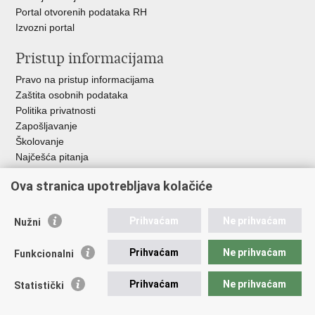
Portal otvorenih podataka RH
Izvozni portal
Pristup informacijama
Pravo na pristup informacijama
Zaštita osobnih podataka
Politika privatnosti
Zapošljavanje
Školovanje
Najčešća pitanja
Važne poveznice
Ova stranica upotrebljava kolačiće
Aplikacije
Prihvaćam
Ne prihvaćam
Nužni
EMN Nacionalna kontaktna točka za Republiku Hrvatsku
Policijske uprave
Prihvaćam
Ne prihvaćam
Funkcionalni
Policijska akademija
Muzej policije
Prihvaćam
Ne prihvaćam
Statistički
Zaklada policijske solidarnosti
Sindikati