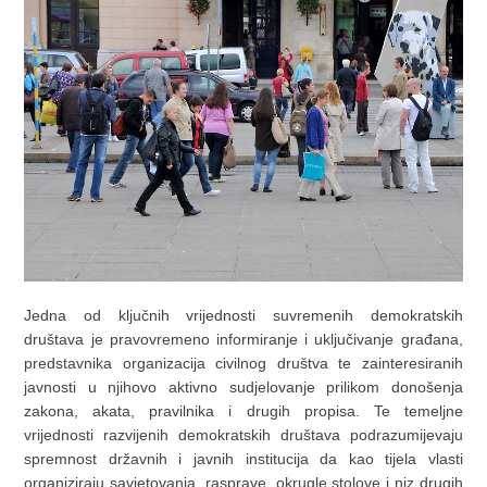
Jedna od ključnih vrijednosti suvremenih demokratskih
društava je pravovremeno informiranje i uključivanje građana,
predstavnika organizacija civilnog društva te zainteresiranih
javnosti u njihovo aktivno sudjelovanje prilikom donošenja
zakona, akata, pravilnika i drugih propisa. Te temeljne
vrijednosti razvijenih demokratskih društava podrazumijevaju
spremnost državnih i javnih institucija da kao tijela vlasti
organiziraju savjetovanja, rasprave, okrugle stolove i niz drugih