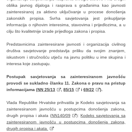
oblika javnog dijaloga i rasprava s građanima kao javnosti
zainteresiranoj za aktivno uključivanje u procese donošenja
zakonskih propisa. Svrha savjetovanja jest prikupljanje
informacija o njihovim interesima, stavovima i prijedlozima, a u
cilju što kvalitetnije izrade prijedloga zakona i propisa.
Predstavnicima zainteresirane javnosti i organizacija civilnog
društva savjetovanje predstavlja priliku da svojim znanjem,
iskustvom i stručnošću utječu na javnu politiku u ime skupina i
interesa koje zastupaju.
Postupak savjetovanja sa zainteresiranom javnošću
provodi se sukladno članku 11. Zakona o pravu na pristup
informacijama (
NN 25/13
,
85/15
i
69/22
).
Vlada Republike Hrvatske prihvatila je Kodeks savjetovanja sa
zainteresiranom javnošću u postupcima donošenja zakona,
drugih propisa i akata (
NN140/09
):
Kodeks savjetovanja sa
zainteresiranom javnošću u postupcima donošenja zakona,
drugih propisa i akata.