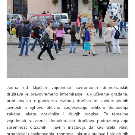
Jedna od ključnih vrijednosti suvremenih demokratskih
društava je pravovremeno informiranje i uključivanje građana,
predstavnika organizacija civilnog društva te zainteresiranih
javnosti u njihovo aktivno sudjelovanje prilikom donošenja
zakona, akata, pravilnika i drugih propisa. Te temeljne
vrijednosti razvijenih demokratskih društava podrazumijevaju
spremnost državnih i javnih institucija da kao tijela vlasti
organiziraju savjetovanja, rasprave, okrugle stolove i niz drugih