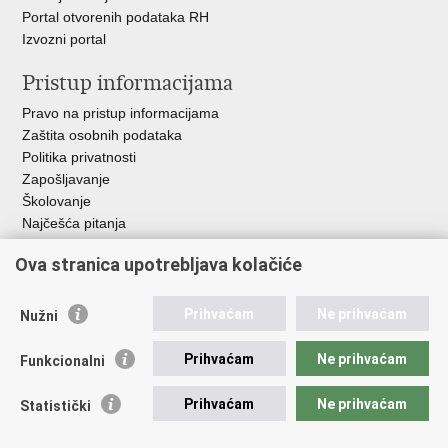
Portal otvorenih podataka RH
Izvozni portal
Pristup informacijama
Pravo na pristup informacijama
Zaštita osobnih podataka
Politika privatnosti
Zapošljavanje
Školovanje
Najčešća pitanja
Važne poveznice
Ova stranica upotrebljava kolačiće
Aplikacije
Prihvaćam
Ne prihvaćam
Nužni
EMN Nacionalna kontaktna točka za Republiku Hrvatsku
Policijske uprave
Prihvaćam
Ne prihvaćam
Funkcionalni
Policijska akademija
Muzej policije
Prihvaćam
Ne prihvaćam
Statistički
Zaklada policijske solidarnosti
Sindikati