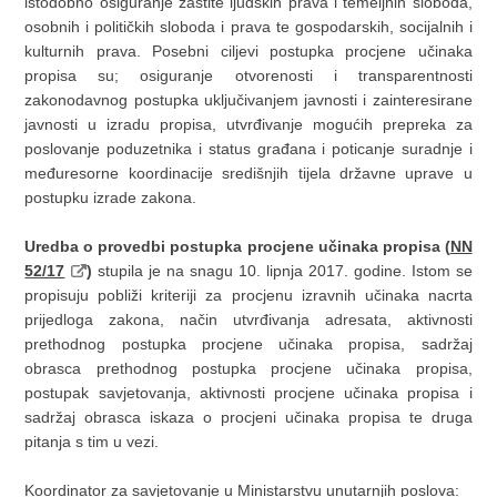
istodobno osiguranje zaštite ljudskih prava i temeljnih sloboda,
osobnih i političkih sloboda i prava te gospodarskih, socijalnih i
kulturnih prava. Posebni ciljevi postupka procjene učinaka
propisa su; osiguranje otvorenosti i transparentnosti
zakonodavnog postupka uključivanjem javnosti i zainteresirane
javnosti u izradu propisa, utvrđivanje mogućih prepreka za
poslovanje poduzetnika i status građana i poticanje suradnje i
međuresorne koordinacije središnjih tijela državne uprave u
postupku izrade zakona.
Uredba o provedbi postupka procjene učinaka propisa (
NN
52/17
)
stupila je na snagu 10. lipnja 2017. godine. Istom se
propisuju pobliži kriteriji za procjenu izravnih učinaka nacrta
prijedloga zakona, način utvrđivanja adresata, aktivnosti
prethodnog postupka procjene učinaka propisa, sadržaj
obrasca prethodnog postupka procjene učinaka propisa,
postupak savjetovanja, aktivnosti procjene učinaka propisa i
sadržaj obrasca iskaza o procjeni učinaka propisa te druga
pitanja s tim u vezi.
Koordinator za savjetovanje u Ministarstvu unutarnjih poslova: