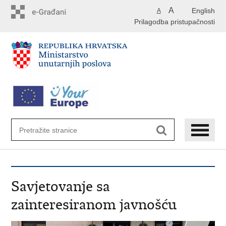
Preskoči
A
English
A
na
Prilagodba pristupačnosti
glavni
sadržaj
Savjetovanje sa
zainteresiranom javnošću