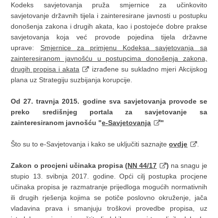
Kodeks savjetovanja pruža smjernice za učinkovito
savjetovanje državnih tijela i zainteresirane javnosti u postupku
donošenja zakona i drugih akata, kao i postojeće dobre prakse
savjetovanja koja već provode pojedina tijela državne
uprave:
Smjernice za primjenu Kodeksa savjetovanja sa
zainteresiranom javnošću u postupcima donošenja zakona,
drugih propisa i akata
izrađene su sukladno mjeri Akcijskog
plana uz Strategiju suzbijanja korupcije.
Od 27. travnja 2015. godine sva savjetovanja provode se
preko središnjeg portala za savjetovanje sa
zainteresiranom javnošću "
e-Savjetovanja
"
Što su to e-Savjetovanja i kako se uključiti saznajte
ovdje
.
Zakon o procjeni učinaka propisa (
NN 44/17
)
na snagu je
stupio 13. svibnja 2017. godine. Opći cilj postupka procjene
učinaka propisa je razmatranje prijedloga mogućih normativnih
ili drugih rješenja kojima se potiče poslovno okruženje, jača
vladavina prava i smanjuju troškovi provedbe propisa, uz