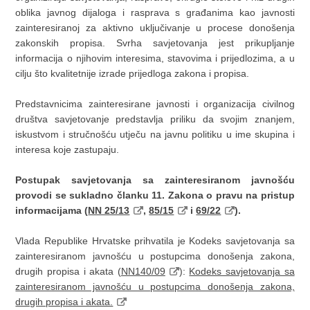
oblika javnog dijaloga i rasprava s građanima kao javnosti
zainteresiranoj za aktivno uključivanje u procese donošenja
zakonskih propisa. Svrha savjetovanja jest prikupljanje
informacija o njihovim interesima, stavovima i prijedlozima, a u
cilju što kvalitetnije izrade prijedloga zakona i propisa.
Predstavnicima zainteresirane javnosti i organizacija civilnog
društva savjetovanje predstavlja priliku da svojim znanjem,
iskustvom i stručnošću utječu na javnu politiku u ime skupina i
interesa koje zastupaju.
Postupak savjetovanja sa zainteresiranom javnošću
provodi se sukladno članku 11. Zakona o pravu na pristup
informacijama (
NN 25/13
,
85/15
i
69/22
).
Vlada Republike Hrvatske prihvatila je Kodeks savjetovanja sa
zainteresiranom javnošću u postupcima donošenja zakona,
drugih propisa i akata (
NN140/09
):
Kodeks savjetovanja sa
zainteresiranom javnošću u postupcima donošenja zakona,
drugih propisa i akata.