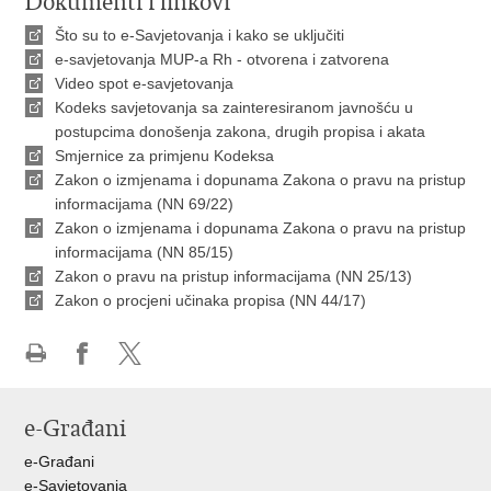
Dokumenti i linkovi
Što su to e-Savjetovanja i kako se uključiti
e-savjetovanja MUP-a Rh - otvorena i zatvorena
Video spot e-savjetovanja
Kodeks savjetovanja sa zainteresiranom javnošću u
postupcima donošenja zakona, drugih propisa i akata
Smjernice za primjenu Kodeksa
Zakon o izmjenama i dopunama Zakona o pravu na pristup
informacijama (NN 69/22)
Zakon o izmjenama i dopunama Zakona o pravu na pristup
informacijama (NN 85/15)
Zakon o pravu na pristup informacijama (NN 25/13)
Zakon o procjeni učinaka propisa (NN 44/17)
Ispiši
Podijeli
Podijeli
stranicu
na
na
e-Građani
Facebooku
X-
u
e-Građani
e-Savjetovanja