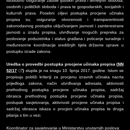
istodobno osiguranje zaštite ljudskih prava i temeljnih sloboda,
osobnih i političkih sloboda i prava te gospodarskih, socijalnih i
kulturnih prava. Posebni ciljevi postupka procjene učinaka
propisa su; osiguranje otvorenosti i transparentnosti
zakonodavnog postupka uključivanjem javnosti i zainteresirane
javnosti u izradu propisa, utvrđivanje mogućih prepreka za
poslovanje poduzetnika i status građana i poticanje suradnje i
međuresorne koordinacije središnjih tijela državne uprave u
postupku izrade zakona.
Uredba o provedbi postupka procjene učinaka propisa (
NN
52/17
)
stupila je na snagu 10. lipnja 2017. godine. Istom se
propisuju pobliži kriteriji za procjenu izravnih učinaka nacrta
prijedloga zakona, način utvrđivanja adresata, aktivnosti
prethodnog postupka procjene učinaka propisa, sadržaj
obrasca prethodnog postupka procjene učinaka propisa,
postupak savjetovanja, aktivnosti procjene učinaka propisa i
sadržaj obrasca iskaza o procjeni učinaka propisa te druga
pitanja s tim u vezi.
Koordinator za savjetovanje u Ministarstvu unutarnjih poslova: