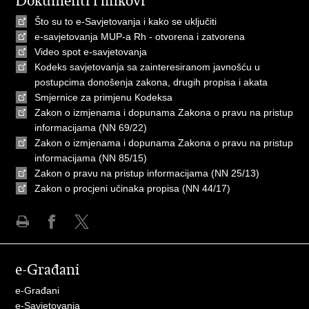
Dokumenti i linkovi
Što su to e-Savjetovanja i kako se uključiti
e-savjetovanja MUP-a Rh - otvorena i zatvorena
Video spot e-savjetovanja
Kodeks savjetovanja sa zainteresiranom javnošću u
postupcima donošenja zakona, drugih propisa i akata
Smjernice za primjenu Kodeksa
Zakon o izmjenama i dopunama Zakona o pravu na pristup
informacijama (NN 69/22)
Zakon o izmjenama i dopunama Zakona o pravu na pristup
informacijama (NN 85/15)
Zakon o pravu na pristup informacijama (NN 25/13)
Zakon o procjeni učinaka propisa (NN 44/17)
Ispiši
Podijeli
Podijeli
stranicu
na
na
e-Građani
Facebooku
X-
u
e-Građani
e-Savjetovanja