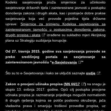
Kodeks savjetovanja pruža smjernice za učinkovito
savjetovanje državnih tijela i zainteresirane javnosti u postupku
donošenja zakona i drugih akata, kao i postojeće dobre prakse
savjetovanja koja već provode pojedina tijela državne
uprave:
Smjernice za primjenu Kodeksa savjetovanja sa
zainteresiranom javnošću u postupcima donošenja zakona,
drugih propisa i akata
izrađene su sukladno mjeri Akcijskog
plana uz Strategiju suzbijanja korupcije.
Od 27. travnja 2015. godine sva savjetovanja provode se
preko središnjeg portala za savjetovanje sa
zainteresiranom javnošću "
e-Savjetovanja
"
Što su to e-Savjetovanja i kako se uključiti saznajte
ovdje
.
Zakon o procjeni učinaka propisa (
NN 44/17
)
na snagu je
stupio 13. svibnja 2017. godine. Opći cilj postupka procjene
učinaka propisa je razmatranje prijedloga mogućih normativnih
ili drugih rješenja kojima se potiče poslovno okruženje, jača
vladavina prava i smanjuju troškovi provedbe propisa, uz