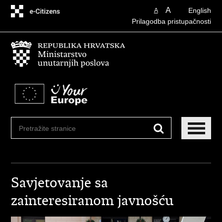
Preskoči
A
English
A
na
Prilagodba pristupačnosti
glavni
sadržaj
Savjetovanje sa
zainteresiranom javnošću