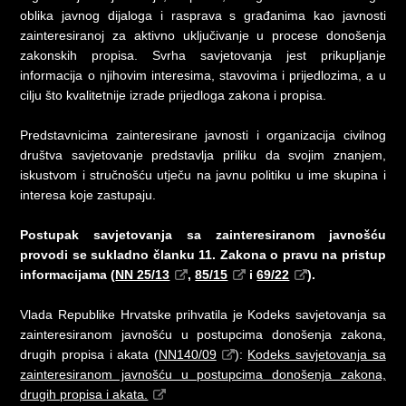
oblika javnog dijaloga i rasprava s građanima kao javnosti
zainteresiranoj za aktivno uključivanje u procese donošenja
zakonskih propisa. Svrha savjetovanja jest prikupljanje
informacija o njihovim interesima, stavovima i prijedlozima, a u
cilju što kvalitetnije izrade prijedloga zakona i propisa.
Predstavnicima zainteresirane javnosti i organizacija civilnog
društva savjetovanje predstavlja priliku da svojim znanjem,
iskustvom i stručnošću utječu na javnu politiku u ime skupina i
interesa koje zastupaju.
Postupak savjetovanja sa zainteresiranom javnošću
provodi se sukladno članku 11. Zakona o pravu na pristup
informacijama (
NN 25/13
,
85/15
i
69/22
).
Vlada Republike Hrvatske prihvatila je Kodeks savjetovanja sa
zainteresiranom javnošću u postupcima donošenja zakona,
drugih propisa i akata (
NN140/09
):
Kodeks savjetovanja sa
zainteresiranom javnošću u postupcima donošenja zakona,
drugih propisa i akata.