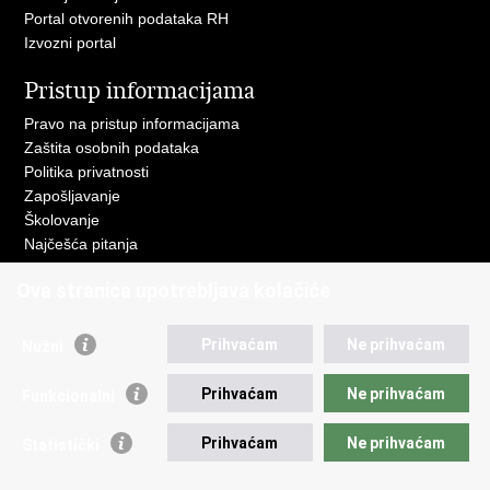
Portal otvorenih podataka RH
Izvozni portal
Pristup informacijama
Pravo na pristup informacijama
Zaštita osobnih podataka
Politika privatnosti
Zapošljavanje
Školovanje
Najčešća pitanja
Važne poveznice
Ova stranica upotrebljava kolačiće
Aplikacije
Prihvaćam
Ne prihvaćam
Nužni
EMN Nacionalna kontaktna točka za Republiku Hrvatsku
Policijske uprave
Prihvaćam
Ne prihvaćam
Funkcionalni
Policijska akademija
Muzej policije
Prihvaćam
Ne prihvaćam
Zaklada policijske solidarnosti
Statistički
Sindikati