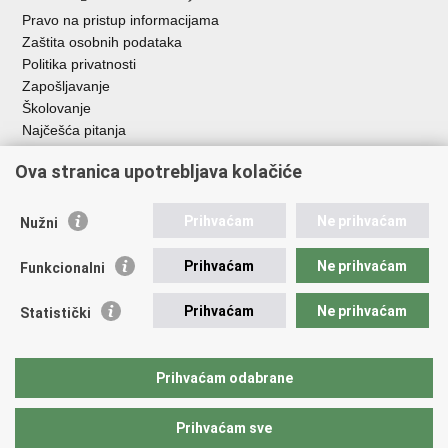
Pravo na pristup informacijama
Zaštita osobnih podataka
Politika privatnosti
Zapošljavanje
Školovanje
Najčešća pitanja
Ova stranica upotrebljava kolačiće
Važne poveznice
Aplikacije
Prihvaćam
Ne prihvaćam
Nužni
EMN Nacionalna kontaktna točka za Republiku Hrvatsku
Policijske uprave
Prihvaćam
Ne prihvaćam
Funkcionalni
Policijska akademija
Muzej policije
Prihvaćam
Ne prihvaćam
Statistički
Zaklada policijske solidarnosti
Sindikati
Udruge
Prihvaćam odabrane
Dom zdravlja MUP-a
Prihvaćam sve