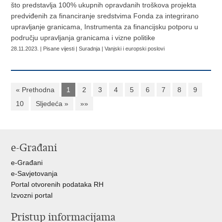
što predstavlja 100% ukupnih opravdanih troškova projekta
predviđenih za financiranje sredstvima Fonda za integrirano
upravljanje granicama, Instrumenta za financijsku potporu u
području upravljanja granicama i vizne politike
28.11.2023. | Pisane vijesti | Suradnja | Vanjski i europski poslovi
« Prethodna
1
2
3
4
5
6
7
8
9
10
Sljedeća »
»»
e-Građani
e-Građani
e-Savjetovanja
Portal otvorenih podataka RH
Izvozni portal
Pristup informacijama