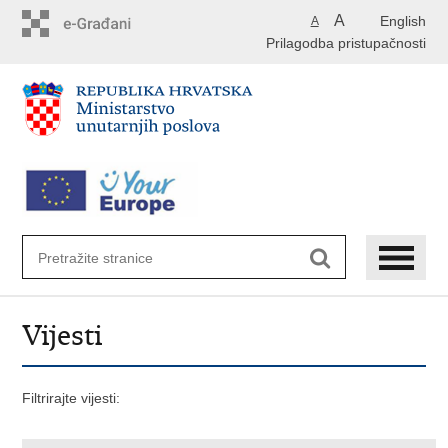
Preskoči
A
English
A
na
Prilagodba pristupačnosti
glavni
sadržaj
Vijesti
Filtrirajte vijesti: