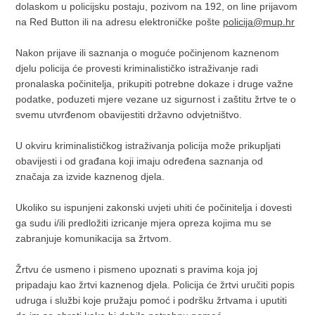
dolaskom u policijsku postaju, pozivom na 192, on line prijavom
na Red Button ili na adresu elektroničke pošte
policija@mup.hr
Nakon prijave ili saznanja o moguće počinjenom kaznenom
djelu policija će provesti kriminalističko istraživanje radi
pronalaska počinitelja, prikupiti potrebne dokaze i druge važne
podatke, poduzeti mjere vezane uz sigurnost i zaštitu žrtve te o
svemu utvrđenom obavijestiti državno odvjetništvo.
U okviru kriminalističkog istraživanja policija može prikupljati
obavijesti i od građana koji imaju određena saznanja od
značaja za izvide kaznenog djela.
Ukoliko su ispunjeni zakonski uvjeti uhiti će počinitelja i dovesti
ga sudu i/ili predložiti izricanje mjera opreza kojima mu se
zabranjuje komunikacija sa žrtvom.
Žrtvu će usmeno i pismeno upoznati s pravima koja joj
pripadaju kao žrtvi kaznenog djela. Policija će žrtvi uručiti popis
udruga i službi koje pružaju pomoć i podršku žrtvama i uputiti