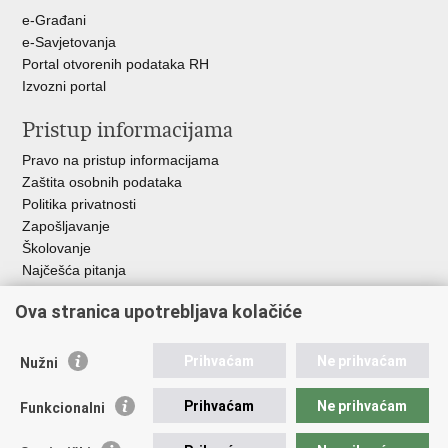
u
e-Građani
e-Savjetovanja
Portal otvorenih podataka RH
Izvozni portal
Pristup informacijama
Pravo na pristup informacijama
Zaštita osobnih podataka
Politika privatnosti
Zapošljavanje
Školovanje
Najčešća pitanja
Ova stranica upotrebljava kolačiće
Važne poveznice
Aplikacije
Prihvaćam
Ne prihvaćam
Nužni
EMN Nacionalna kontaktna točka za Republiku Hrvatsku
Policijske uprave
Prihvaćam
Ne prihvaćam
Funkcionalni
Policijska akademija
Muzej policije