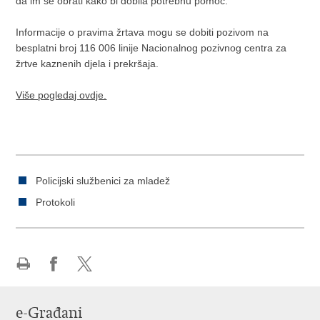
da im se obrati kako bi dobila potrebnu pomoć.
Informacije o pravima žrtava mogu se dobiti pozivom na
besplatni broj 116 006 linije Nacionalnog pozivnog centra za
žrtve kaznenih djela i prekršaja.
Više pogledaj ovdje.
Policijski službenici za mladež
Protokoli
Ispiši
Podijeli
Podijeli
stranicu
na
na
e-Građani
Facebooku
X-