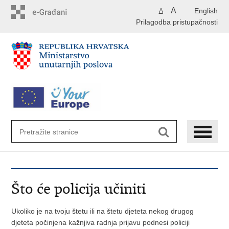
Preskoči
A
English
A
na
Prilagodba pristupačnosti
glavni
sadržaj
Što će policija učiniti
Ukoliko je na tvoju štetu ili na štetu djeteta nekog drugog
djeteta počinjena kažnjiva radnja prijavu podnesi policiji