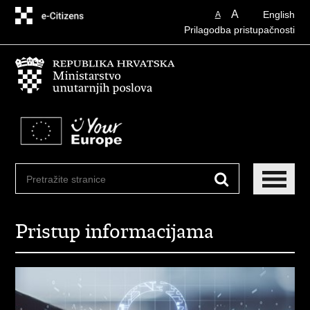
Preskoči
A
English
A
na
Prilagodba pristupačnosti
glavni
sadržaj
Pristup informacijama