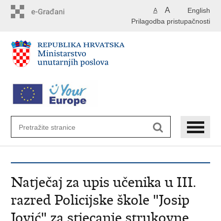
Preskoči
A
English
A
na
Prilagodba pristupačnosti
glavni
sadržaj
Natječaj za upis učenika u III.
razred Policijske škole "Josip
Jović" za stjecanje strukovne