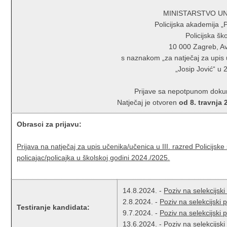
MINISTARSTVO U
Policijska akademija „P
Policijska šk
10 000 Zagreb, A
s naznakom „za natječaj za upis u
„Josip Jović“ u 
Prijave sa nepotpunom doku
Natječaj je otvoren
od 8. travnja
Obrasci za prijavu:
Prijava na natječaj za upis učenika/učenica u III. razred Policijske
policajac/policajka u školskoj godini 2024./2025.
14.8.2024. -
Poziv na selekcijsk
2.8.2024. -
Poziv na selekcijski 
Testiranje kandidata:
9.7.2024. -
Poziv na selekcijski 
13.6.2024. -
Poziv na selekcijsk