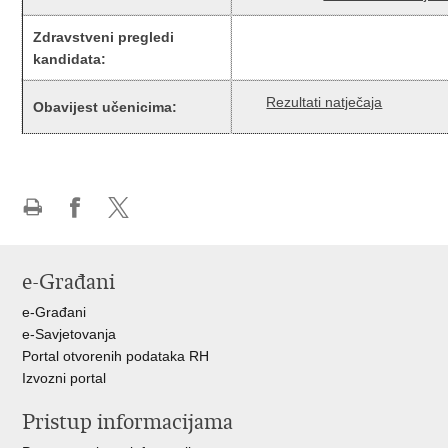
Zdravstveni pregledi
kandidata:
Rezultati natječaja
Obavijest učenicima:
Ispiši
Podijeli
Podijeli
stranicu
na
na
Facebooku
X-
e-Građani
u
e-Građani
e-Savjetovanja
Portal otvorenih podataka RH
Izvozni portal
Pristup informacijama