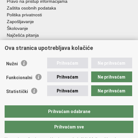
Pravo na pristup informacijama
Zaštita osobnih podataka
Politika privatnosti
Zapošljavanje
Školovanje
Najčešća pitanja
Ova stranica upotrebljava kolačiće
Važne poveznice
Aplikacije
Prihvaćam
Ne prihvaćam
Nužni
EMN Nacionalna kontaktna točka za Republiku Hrvatsku
Policijske uprave
Prihvaćam
Ne prihvaćam
Funkcionalni
Policijska akademija
Muzej policije
Prihvaćam
Ne prihvaćam
Statistički
Zaklada policijske solidarnosti
Sindikati
Udruge
Prihvaćam odabrane
Dom zdravlja MUP-a
Prihvaćam sve
Povratak na vrh