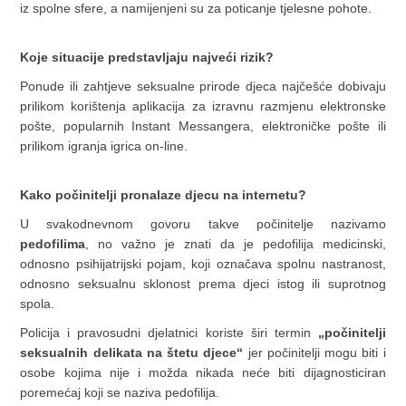
iz spolne sfere, a namijenjeni su za poticanje tjelesne pohote.
Koje situacije predstavljaju najveći rizik?
Ponude ili zahtjeve seksualne prirode djeca najčešće dobivaju
prilikom korištenja aplikacija za izravnu razmjenu elektronske
pošte, popularnih Instant Messangera, elektroničke pošte ili
prilikom igranja igrica on-line.
Kako počinitelji pronalaze djecu na internetu?
U svakodnevnom govoru takve počinitelje nazivamo
pedofilima
, no važno je znati da je pedofilija medicinski,
odnosno psihijatrijski pojam, koji označava spolnu nastranost,
odnosno seksualnu sklonost prema djeci istog ili suprotnog
spola.
Policija
i pravosudni djelatnici koriste širi termin
„počinitelji
seksualnih delikata na štetu djece“
jer počinitelji mogu biti i
osobe kojima nije i možda nikada neće biti dijagnosticiran
poremećaj koji se naziva pedofilija.