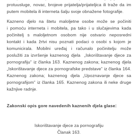
protuusluge, novac, brojeve prijatelja/prijateljica ili traže da im
putem mobitela ili interneta šalju svoje obnažene fotografije.
Kazneno djelo na štetu maloljetne osobe može se počiniti
i pomoću interneta i mobitela, pa tako i u slučajevima kada
počinitelj s maloljetnom osobom nije ostvario neposredni
kontakt i kada žrtvi nisu poznati podaci o osobi s kojom je
komunicirala. Mobilni uređaj i računalo počinitelju može
poslužiti za izvršenje kaznenog djela „Iskorištavanje djece za
pornografiju“ iz članka 163. Kaznenog zakona; kaznenog djela
„Iskorištavanje djece za pornografske predstave“ iz članka 164.
Kaznenog zakona; kaznenog djela „Upoznavanje djece sa
pornografijom“ iz članka 165. Kaznenog zakona ili neke druge
kažnjive radnje.
Zakonski opis gore navedenih kaznenih djela glase:
Iskorištavanje djece za pornografiju
Članak 163.