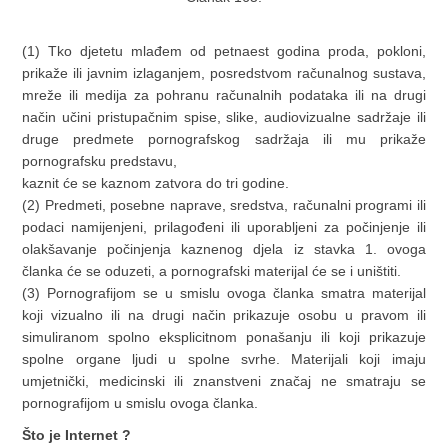
(1) Tko djetetu mlađem od petnaest godina proda, pokloni,
prikaže ili javnim izlaganjem, posredstvom računalnog sustava,
mreže ili medija za pohranu računalnih podataka ili na drugi
način učini pristupačnim spise, slike, audiovizualne sadržaje ili
druge predmete pornografskog sadržaja ili mu prikaže
pornografsku predstavu,
kaznit će se kaznom zatvora do tri godine.
(2) Predmeti, posebne naprave, sredstva, računalni programi ili
podaci namijenjeni, prilagođeni ili uporabljeni za počinjenje ili
olakšavanje počinjenja kaznenog djela iz stavka 1. ovoga
članka će se oduzeti, a pornografski materijal će se i uništiti.
(3) Pornografijom se u smislu ovoga članka smatra materijal
koji vizualno ili na drugi način prikazuje osobu u pravom ili
simuliranom spolno eksplicitnom ponašanju ili koji prikazuje
spolne organe ljudi u spolne svrhe. Materijali koji imaju
umjetnički, medicinski ili znanstveni značaj ne smatraju se
pornografijom u smislu ovoga članka.
Što je Internet ?