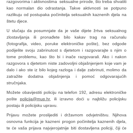
razgovorima i aktivnostima seksualne prirode, što treba shvatiti
kao normalan dio odrastanja. Takve aktivnosti se potpuno
razlikuju od postupaka počinitelja seksualnih kaznenih djela na
štetu djece.
U slučaju da posumnjate da je vaše dijete žrtva seksualnog
zlostavljanja ili pronađete bilo kakav trag na računalu
(fotografija, video, poruke elektroničke pošte), bez odgode
podijelite svoju zabrinutost s djetetom i razgovarajte s njim o
tome problemu, kao što bi i inače razgovarali. Ako i nakon
razgovora s djetetom niste zadovoljni objašnjenjem koje vam je
dalo i ako ste iz bilo kojeg razloga i dalje zabrinuti, molimo da
zatražite dodatna objašnjenja i pomoć odgovarajućih
stručnjaka.
Možete obavijestiti policiju na telefon 192, adresu elektroničke
pošte
policija@mup.hr
, ili izravno doći u najbližu policijsku
postaju ili policijsku upravu.
Prijavu možete proslijediti i državnom odvjetništvu. Njihova
osnovna funkcija je kazneni progon počinitelja kaznenih djela,
te će vaša prijava najvjerojatnije biti dostavljena policiji, čiji će