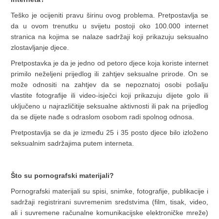
Teško je ocijeniti pravu širinu ovog problema. Pretpostavlja se
da u ovom trenutku u svijetu postoji oko 100.000 internet
stranica na kojima se nalaze sadržaji koji prikazuju seksualno
zlostavljanje djece.
Pretpostavka je da je jedno od petoro djece koja koriste internet
primilo neželjeni prijedlog ili zahtjev seksualne prirode. On se
može odnositi na zahtjev da se nepoznatoj osobi pošalju
vlastite fotografije ili video-isječci koji prikazuju dijete golo ili
uključeno u najrazličitije seksualne aktivnosti ili pak na prijedlog
da se dijete nađe s odraslom osobom radi spolnog odnosa.
Pretpostavlja se da je između 25 i 35 posto djece bilo izloženo
seksualnim sadržajima putem interneta.
Što su pornografski materijali?
Pornografski materijali su spisi, snimke, fotografije, publikacije i
sadržaji registrirani suvremenim sredstvima (film, tisak, video,
ali i suvremene računalne komunikacijske elektroničke mreže)