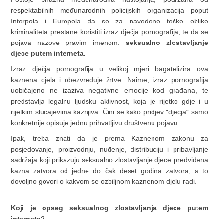
respektabilnih međunarodnih policijskih organizacija poput
Interpola i Europola da se za navedene teške oblike
kriminaliteta prestane koristiti izraz dječja pornografija, te da se
pojava nazove pravim imenom:
seksualno zlostavljanje
djece putem interneta.
Izraz dječja pornografija u velikoj mjeri bagatelizira ova
kaznena djela i obezvređuje žrtve. Naime, izraz pornografija
uobičajeno ne izaziva negativne emocije kod građana, te
predstavlja legalnu ljudsku aktivnost, koja je rijetko gdje i u
rijetkim slučajevima kažnjiva. Čini se kako pridjev “dječja“ samo
konkretnije opisuje jednu prihvatljivu društvenu pojavu.
Ipak, treba znati da je prema Kaznenom zakonu za
posjedovanje, proizvodnju, nuđenje, distribuciju i pribavljanje
sadržaja koji prikazuju seksualno zlostavljanje djece predviđena
kazna zatvora od jedne do čak deset godina zatvora, a to
dovoljno govori o kakvom se ozbiljnom kaznenom djelu radi.
Koji je opseg seksualnog zlostavljanja djece putem
interneta?