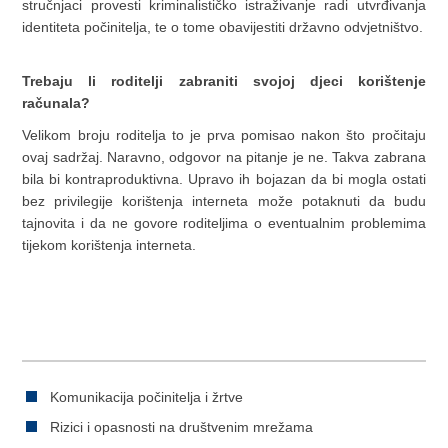
stručnjaci provesti kriminalističko istraživanje radi utvrđivanja
identiteta počinitelja, te o tome obavijestiti državno odvjetništvo.
Trebaju li roditelji zabraniti svojoj djeci korištenje
računala?
Velikom broju roditelja to je prva pomisao nakon što pročitaju
ovaj sadržaj. Naravno, odgovor na pitanje je ne. Takva zabrana
bila bi kontraproduktivna. Upravo ih bojazan da bi mogla ostati
bez privilegije korištenja interneta može potaknuti da budu
tajnovita i da ne govore roditeljima o eventualnim problemima
tijekom korištenja interneta.
Komunikacija počinitelja i žrtve
Rizici i opasnosti na društvenim mrežama