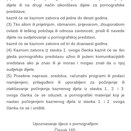
dijete ili na drugi način iskorištava dijete za pornografske
predstave,
kaznit će se kaznom zatvora od jedne do deset godina.
(3) Tko silom ili prijetnjom, obmanom, prijevarom, zlouporabom
ovlasti ili teškog položaja ili odnosa zavisnosti, prisili ili navede
dijete na sudjelovanje u pornografskoj predstavi,
kaznit će se kaznom zatvora od tri do dvanaest godina.
(4) Kaznom zatvora iz stavka 1. ovoga članka kaznit će se tko
gleda pornografsku predstavu uživo ili putem komunikacijskih
sredstava ako je znao ili je morao i mogao znati da u njoj
sudjeluje dijete.
(5) Posebne naprave, sredstva, računalni programi ili podaci
namijenjeni, prilagođeni ili uporabljeni za počinjenje ili
olakšavanje počinjenja kaznenog djela iz stavka 1., 2. i 3.
ovoga članka će se oduzeti, a pornografski materijal koji je
nastao počinjenjem kaznenog djela iz stavka 1. i 2. ovoga
članka će se i uništiti.
Upoznavanje djece s pornografijom
Članak 165.