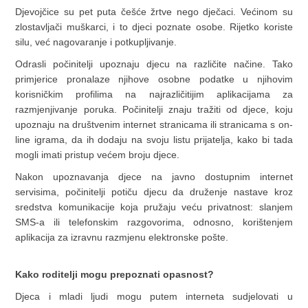
Djevojčice su pet puta češće žrtve nego dječaci. Većinom su
zlostavljači muškarci, i to djeci poznate osobe. Rijetko koriste
silu, već nagovaranje i potkupljivanje.
Odrasli počinitelji upoznaju djecu na različite načine. Tako
primjerice pronalaze njihove osobne podatke u njihovim
korisničkim profilima na najrazličitijim aplikacijama za
razmjenjivanje poruka. Počinitelji znaju tražiti od djece, koju
upoznaju na društvenim internet stranicama ili stranicama s on-
line igrama, da ih dodaju na svoju listu prijatelja, kako bi tada
mogli imati pristup većem broju djece.
Nakon upoznavanja djece na javno dostupnim internet
servisima, počinitelji potiču djecu da druženje nastave kroz
sredstva komunikacije koja pružaju veću privatnost: slanjem
SMS-a ili telefonskim razgovorima, odnosno, korištenjem
aplikacija za izravnu razmjenu elektronske pošte.
Kako roditelji mogu prepoznati opasnost?
Djeca i mladi ljudi mogu putem interneta sudjelovati u