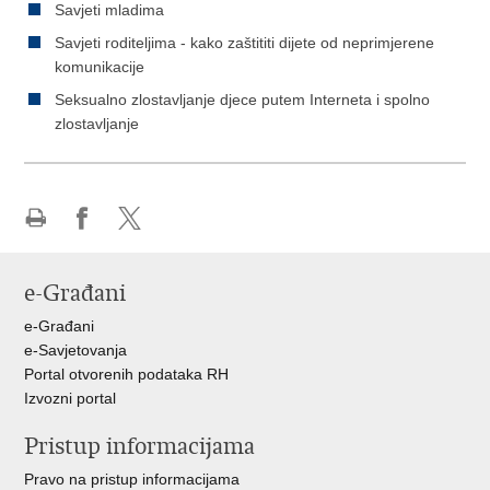
Savjeti mladima
Savjeti roditeljima - kako zaštititi dijete od neprimjerene
komunikacije
Seksualno zlostavljanje djece putem Interneta i spolno
zlostavljanje
Ispiši
Podijeli
Podijeli
stranicu
na
na
e-Građani
Facebooku
X-
u
e-Građani
e-Savjetovanja
Portal otvorenih podataka RH
Izvozni portal
Pristup informacijama
Pravo na pristup informacijama