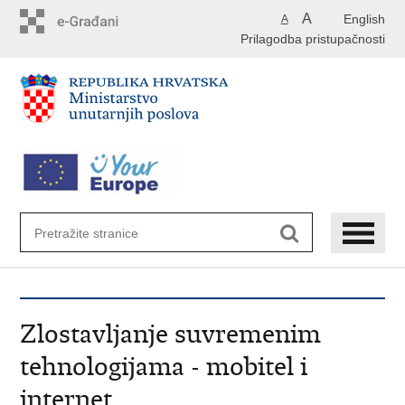
Preskoči
A
English
A
na
Prilagodba pristupačnosti
glavni
sadržaj
Zlostavljanje suvremenim
tehnologijama - mobitel i
internet