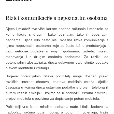
Rizici komunikacije s nepoznatim osobama
Djeca i mladež sve više koriste osobna računala i mobitele za
komunikaciju s drugim, kako poznatim, tako i nepoznatim
osobama. Djeca vrlo često nisu svjesna rizika komunikacije s
njima nepoznatim osobama koje se često lažno predstavljaju i
daju netočne podatke o svojim godinama, izgledu, mjestu
stanovanja i o drugim osobnim podacima. Za razliku od
potencijalnih zlostavljača, djeca uglavnom daju istinite podatke
o svom identitetu i kretanju.
Brojeve potencijalnih žrtava počinitelji mogu doznati preko
različitih internet chatova, chatova mobilnih mreža, dječjih
časopisa u kojima djeca ostavljaju podatke s brojem telefona ili
putem raznih emisija u kojima se u podnožju ekrana emitiraju
brojevi mobitela s pozivima za dopisivanje putem mobitela.
Počinitelji vrlo često mlađim osobama nude i šalju kodove za
nadoplatu računa putem bona, a potom ih ucjenjuju, traže