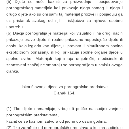
(5) Dijete se neće kazniti za proizvodnju i posjedovanje
pornografskog materijala koji prikazuje njega samog ili njega i
drugo dijete ako su oni sami taj materijal proizveli i posjeduju ga
uz pristanak svakog od njih i isključivo za njihovu osobnu
upotrebu.
(6) Dječja pornografija je materijal koji vizualno ili na drugi način
prikazuje pravo dijete ili realno prikazano nepostojeće dijete ili
osobu koja izgleda kao dijete, u pravom ili simuliranom spolno
eksplicitnom ponašanju ili koji prikazuje spolne organe djece u
spolne svrhe. Materijali koji imaju umjetnički, medicinski ili
znanstveni značaj ne smatraju se pornografijom u smislu ovoga
članka.
Iskorištavanje djece za pornografske predstave
Članak 164.
(1) Tko dijete namamljuje, vrbuje ili potiče na sudjelovanje u
pornografskim predstavama,
kaznit će se kaznom zatvora od jedne do osam godina.
(2) Tko zarađuje od pornografskih predstava u kojima sudjeluje