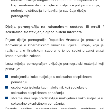
koju smatramo da ima najteže posljedice jest proizvodnja,
nuđenje, distribucija i pribavljanja sadržaja dječje
pornografije.
Dječja pornografija na računalnom sustavu ili mreži /
seksualno zlostavljanje djece putem interneta
Pojam dječje pornografije Republika Hrvatska je preuzela iz
Konvencije o kibernetičkom kriminalu Vijeća Europe, koja je
ratificirana u Hrvatskom saboru te je po svojoj pravnoj snazi
iznad hrvatskih zakona.
Izraz »dječja pornografija« uk­ljučuje pornografski materijal koji
prikazuje:
malo­ljetnika kako sudjeluje u seksualno eksplicitnom
ponaša­nju
osobu koja izgleda kao malo­ljetnik koji sudjeluje u
seksualno eksplicitnom ponaša­nju
stvarne slike koje predstav­ljaju malo­ljetnika kako sudjeluje u
seksualno eksplicitnom ponaša­nju.
Postoje snažna međunarodna nastojanja, podržana od