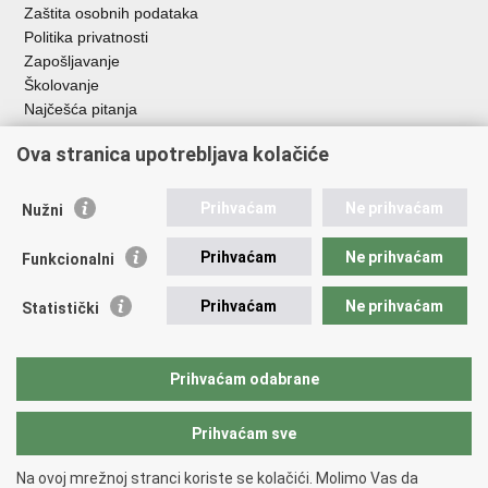
Zaštita osobnih podataka
Politika privatnosti
Zapošljavanje
Školovanje
Najčešća pitanja
Ova stranica upotrebljava kolačiće
Važne poveznice
Aplikacije
Prihvaćam
Ne prihvaćam
Nužni
EMN Nacionalna kontaktna točka za Republiku Hrvatsku
Policijske uprave
Prihvaćam
Ne prihvaćam
Funkcionalni
Policijska akademija
Muzej policije
Prihvaćam
Ne prihvaćam
Statistički
Zaklada policijske solidarnosti
Sindikati
Udruge
Prihvaćam odabrane
Dom zdravlja MUP-a
Prihvaćam sve
Povratak na vrh
Na ovoj mrežnoj stranci koriste se kolačići. Molimo Vas da