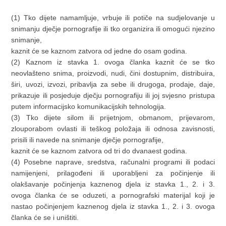
(1) Tko dijete namamljuje, vrbuje ili potiče na sudjelovanje u
snimanju dječje pornografije ili tko organizira ili omogući njezino
snimanje,
kaznit će se kaznom zatvora od jedne do osam godina.
(2) Kaznom iz stavka 1. ovoga članka kaznit će se tko
neovlašteno snima, proizvodi, nudi, čini dostupnim, distribuira,
širi, uvozi, izvozi, pribavlja za sebe ili drugoga, prodaje, daje,
prikazuje ili posjeduje dječju pornografiju ili joj svjesno pristupa
putem informacijsko komunikacijskih tehnologija.
(3) Tko dijete silom ili prijetnjom, obmanom, prijevarom,
zlouporabom ovlasti ili teškog položaja ili odnosa zavisnosti,
prisili ili navede na snimanje dječje pornografije,
kaznit će se kaznom zatvora od tri do dvanaest godina.
(4) Posebne naprave, sredstva, računalni programi ili podaci
namijenjeni, prilagođeni ili uporabljeni za počinjenje ili
olakšavanje počinjenja kaznenog djela iz stavka 1., 2. i 3.
ovoga članka će se oduzeti, a pornografski materijal koji je
nastao počinjenjem kaznenog djela iz stavka 1., 2. i 3. ovoga
članka će se i uništiti.