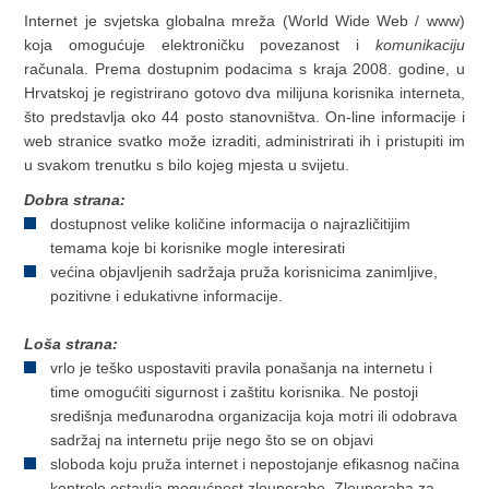
Internet je svjetska globalna mreža (World Wide Web / www)
koja omogućuje elektroničku povezanost i
komunikaciju
računala.
Prema dostupnim podacima s kraja 2008. godine, u
Hrvatskoj je registrirano gotovo dva milijuna korisnika interneta,
što predstavlja oko 44 posto stanovništva.
On-line informacije i
web stranice svatko može izraditi, administrirati ih i pristupiti im
u svakom trenutku
s bilo kojeg mjesta u svijetu.
Dobra strana:
dostupnost velike količine informacija o najrazličitijim
temama koje bi korisnike mogle interesirati
većina objavljenih sadržaja
pruža korisnicima zanimljive,
pozitivne i edukativne informacije.
Loša strana:
vrlo je teško uspostaviti pravila ponašanja na internetu i
time omogućiti sigurnost i zaštitu korisnika. Ne postoji
središnja međunarodna organizacija koja motri ili odobrava
sadržaj na internetu prije nego što se on objavi
sloboda koju pruža internet i nepostojanje efikasnog načina
kontrole ostavlja mogućnost zlouporabe. Zlouporaba za