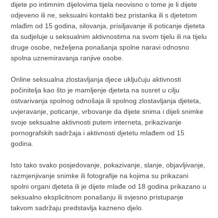
dijete po intimnim dijelovima tijela neovisno o tome je li dijete
odjeveno ili ne, seksualni kontakti bez pristanka ili s djetetom
mlađim od 15 godina, silovanja, prisiljavanje ili poticanje djeteta
da sudjeluje u seksualnim aktivnostima na svom tijelu ili na tijelu
druge osobe, neželjena ponašanja spolne naravi odnosno
spolna uznemiravanja ranjive osobe.
Online seksualna zlostavljanja djece uključuju aktivnosti
počinitelja kao što je mamljenje djeteta na susret u cilju
ostvarivanja spolnog odnošaja ili spolnog zlostavljanja djeteta,
uvjeravanje, poticanje, vrbovanje da dijete snima i dijeli snimke
svoje seksualne aktivnosti putem interneta, prikazivanje
pornografskih sadržaja i aktivnosti djetetu mlađem od 15
godina.
Isto tako svako posjedovanje, pokazivanje, slanje, objavljivanje,
razmjenjivanje snimke ili fotografije na kojima su prikazani
spolni organi djeteta ili je dijete mlađe od 18 godina prikazano u
seksualno eksplicitnom ponašanju ili svjesno pristupanje
takvom sadržaju predstavlja kazneno djelo.