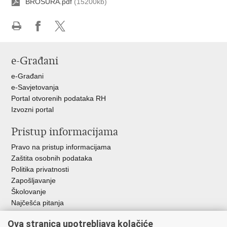
BROSURA.pdf
(15200kb)
Ispiši
Podijeli
Podijeli
stranicu
na
na
e-Građani
Facebooku
X-
u
e-Građani
e-Savjetovanja
Portal otvorenih podataka RH
Izvozni portal
Pristup informacijama
Pravo na pristup informacijama
Zaštita osobnih podataka
Politika privatnosti
Zapošljavanje
Školovanje
Najčešća pitanja
Ova stranica upotrebljava kolačiće
Važne poveznice